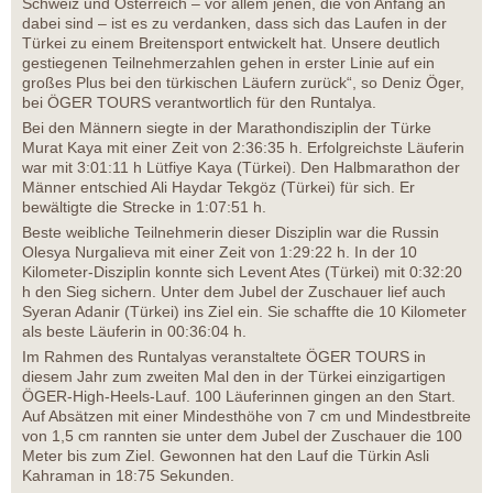
Schweiz und Österreich – vor allem jenen, die von Anfang an
dabei sind – ist es zu verdanken, dass sich das Laufen in der
Türkei zu einem Breitensport entwickelt hat. Unsere deutlich
gestiegenen Teilnehmerzahlen gehen in erster Linie auf ein
großes Plus bei den türkischen Läufern zurück“, so Deniz Öger,
bei ÖGER TOURS verantwortlich für den Runtalya.
Bei den Männern siegte in der Marathondisziplin der Türke
Murat Kaya mit einer Zeit von 2:36:35 h. Erfolgreichste Läuferin
war mit 3:01:11 h Lütfiye Kaya (Türkei). Den Halbmarathon der
Männer entschied Ali Haydar Tekgöz (Türkei) für sich. Er
bewältigte die Strecke in 1:07:51 h.
Beste weibliche Teilnehmerin dieser Disziplin war die Russin
Olesya Nurgalieva mit einer Zeit von 1:29:22 h. In der 10
Kilometer-Disziplin konnte sich Levent Ates (Türkei) mit 0:32:20
h den Sieg sichern. Unter dem Jubel der Zuschauer lief auch
Syeran Adanir (Türkei) ins Ziel ein. Sie schaffte die 10 Kilometer
als beste Läuferin in 00:36:04 h.
Im Rahmen des Runtalyas veranstaltete ÖGER TOURS in
diesem Jahr zum zweiten Mal den in der Türkei einzigartigen
ÖGER-High-Heels-Lauf. 100 Läuferinnen gingen an den Start.
Auf Absätzen mit einer Mindesthöhe von 7 cm und Mindestbreite
von 1,5 cm rannten sie unter dem Jubel der Zuschauer die 100
Meter bis zum Ziel. Gewonnen hat den Lauf die Türkin Asli
Kahraman in 18:75 Sekunden.