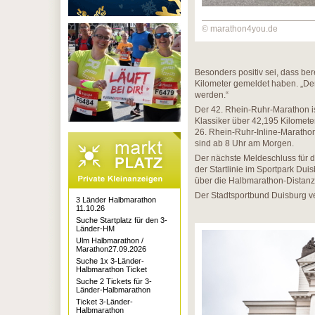
© marathon4you.de
Besonders positiv sei, dass ber
Kilometer gemeldet haben. „Der 
werden.“
Der 42. Rhein-Ruhr-Marathon i
Klassiker über 42,195 Kilomete
26. Rhein-Ruhr-Inline-Marathon
sind ab 8 Uhr am Morgen.
Der nächste Meldeschluss für de
der Startlinie im Sportpark Dui
über die Halbmarathon-Distanz 
Der Stadtsportbund Duisburg 
3 Länder Halbmarathon
11.10.26
Suche Startplatz für den 3-
Länder-HM
Ulm Halbmarathon /
Marathon27.09.2026
Suche 1x 3-Länder-
Halbmarathon Ticket
Suche 2 Tickets für 3-
Länder-Halbmarathon
Ticket 3-Länder-
Halbmarathon