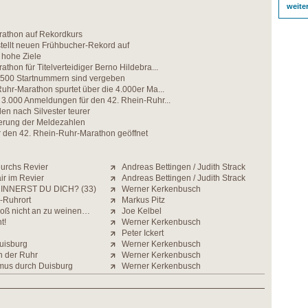
weite
athon auf Rekordkurs
tellt neuen Frühbucher-Rekord auf
 hohe Ziele
thon für Titelverteidiger Berno Hildebra...
.500 Startnummern sind vergeben
uhr-Marathon spurtet über die 4.000er Ma...
 3.000 Anmeldungen für den 42. Rhein-Ruhr...
den nach Silvester teurer
gerung der Meldezahlen
r den 42. Rhein-Ruhr-Marathon geöffnet
durchs Revier
Andreas Bettingen / Judith Strack
air im Revier
Andreas Bettingen / Judith Strack
INNERST DU DICH? (33)
Werner Kerkenbusch
g-Ruhrort
Markus Pitz
bloß nicht an zu weinen…
Joe Kelbel
t!
Werner Kerkenbusch
Peter Ickert
uisburg
Werner Kerkenbusch
n der Ruhr
Werner Kerkenbusch
mus durch Duisburg
Werner Kerkenbusch