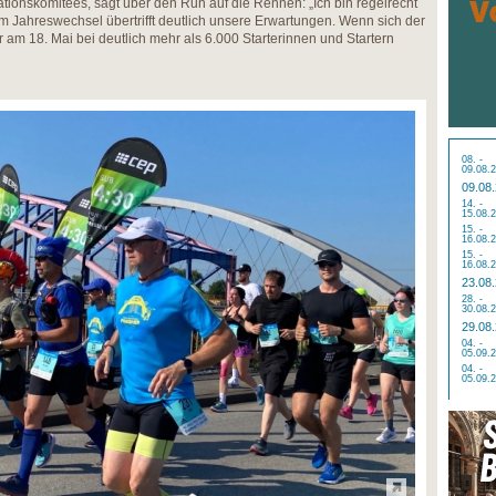
tionskomitees, sagt über den Run auf die Rennen: „Ich bin regelrecht
um Jahreswechsel übertrifft deutlich unsere Erwartungen. Wenn sich der
r am 18. Mai bei deutlich mehr als 6.000 Starterinnen und Startern
08. -
09.08.
09.08
14. -
15.08.
15. -
16.08.
15. -
16.08.
23.08
28. -
30.08.
29.08
04. -
05.09.
04. -
05.09.