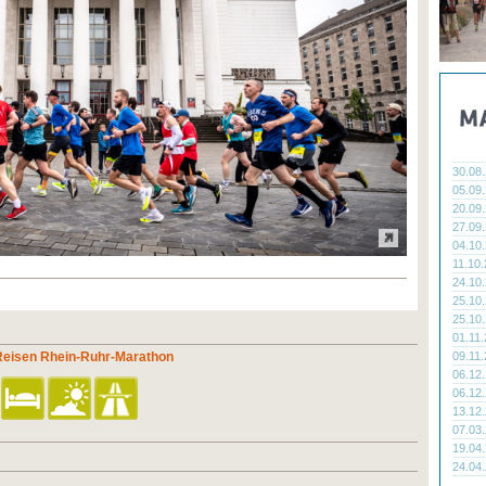
30.08
05.09
20.09
27.09
04.10
11.10
24.10
25.10
25.10
01.11
 Reisen Rhein-Ruhr-Marathon
09.11
06.12
06.12
13.12
07.03
19.04
24.04