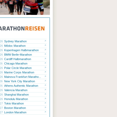
.26
Sydney Marathon
.26
Médoc Marathon
.26
Kopenhagen Halbmarathon
.26
BMW Berlin-Marathon
.26
Cardiff Halbmarathon
.26
Chicago Marathon
.26
Polar Circle Marathon
.26
Marine Corps Marathon
.26
Mainova Frankfurt Maratho...
.26
New York City Marathon
.26
Athens Authentic Marathon
.26
Valencia Marathon
.26
Shanghai Marathon
.26
Honolulu Marathon
.27
Tokio Marathon
.27
Boston Marathon
.27
London Marathon