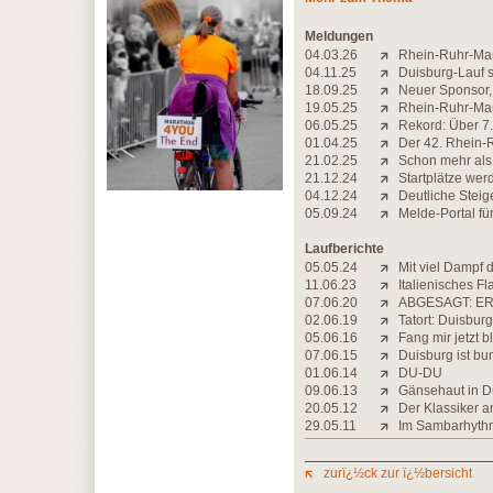
Meldungen
04.03.26
Rhein-Ruhr-Mar
04.11.25
Duisburg-Lauf s
18.09.25
Neuer Sponsor,
19.05.25
Rhein-Ruhr-Mara
06.05.25
Rekord: Über 7
01.04.25
Der 42. Rhein-R
21.02.25
Schon mehr als
21.12.24
Startplätze wer
04.12.24
Deutliche Stei
05.09.24
Melde-Portal fü
Laufberichte
05.05.24
Mit viel Dampf 
11.06.23
Italienisches Fl
07.06.20
ABGESAGT: ER
02.06.19
Tatort: Duisbur
05.06.16
Fang mir jetzt 
07.06.15
Duisburg ist bun
01.06.14
DU-DU
09.06.13
Gänsehaut in D
20.05.12
Der Klassiker a
29.05.11
Im Sambarhyth
zurï¿½ck zur ï¿½bersicht