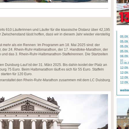
eits 610 Läuferinnen und Läufer für die klassische Distanz über 42,195
Zwischenstand lässt hoffen, dass wir in diesem Jahr wieder vierstellig
05.09
05.09
st mehr als ein Rennen: Im Programm am 18. Mai 2025 sind: der
05.09
r, der 24. Rhein-Ruhr-Halbmarathon, der 17. Handbike-Marathon, der
05.09
 und das 3. Rhein-Ruhr-Halbmarathon-Staffelrennen. Die Startzeiten
06.09
10. -
12.09.
n Duisburg-Lauf ist der 31. März 2025. Bis dahin kostet der Platz an
12.09
sburg 75 Euro. Beim Halbmarathon läuft es sich für 55 Euro. Staffeln
12.09
starten für 120 Euro.
12.09
veranstaltet den Rhein-Ruhr-Marathon zusammen mit dem LC Duisburg.
12.09
weite