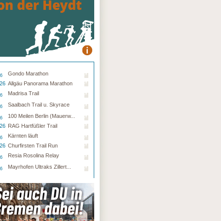
Gondo Marathon
26
.26
Allgäu Panorama Marathon
Madrisa Trail
26
Saalbach Trail u. Skyrace
26
100 Meilen Berlin (Mauerw...
26
.26
RAG Hartfüßler Trail
Kärnten läuft
26
.26
Churfirsten Trail Run
Resia Rosolina Relay
26
Mayrhofen Ultraks Zillert...
26