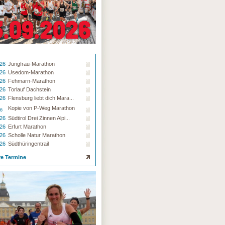
.26
Jungfrau-Marathon
.26
Usedom-Marathon
.26
Fehmarn-Marathon
.26
Torlauf Dachstein
.26
Flensburg liebt dich Mara...
Kopie von P-Weg Marathon
26
.26
Südtirol Drei Zinnen Alpi...
.26
Erfurt Marathon
.26
Scholle Natur Marathon
.26
Südthüringentrail
re Termine