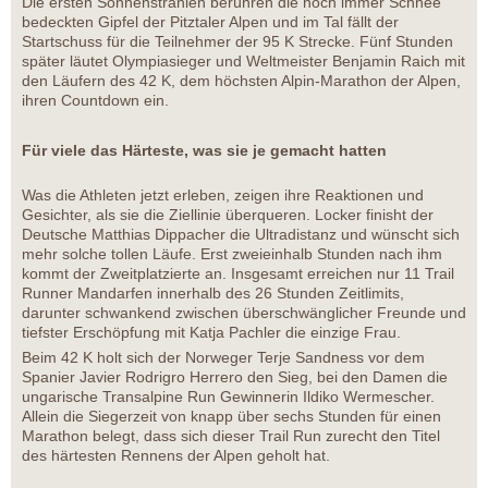
Die ersten Sonnenstrahlen berühren die noch immer Schnee
bedeckten Gipfel der Pitztaler Alpen und im Tal fällt der
Startschuss für die Teilnehmer der 95 K Strecke. Fünf Stunden
später läutet Olympiasieger und Weltmeister Benjamin Raich mit
den Läufern des 42 K, dem höchsten Alpin-Marathon der Alpen,
ihren Countdown ein.
Für viele das Härteste, was sie je gemacht hatten
Was die Athleten jetzt erleben, zeigen ihre Reaktionen und
Gesichter, als sie die Ziellinie überqueren. Locker finisht der
Deutsche Matthias Dippacher die Ultradistanz und wünscht sich
mehr solche tollen Läufe. Erst zweieinhalb Stunden nach ihm
kommt der Zweitplatzierte an. Insgesamt erreichen nur 11 Trail
Runner Mandarfen innerhalb des 26 Stunden Zeitlimits,
darunter schwankend zwischen überschwänglicher Freunde und
tiefster Erschöpfung mit Katja Pachler die einzige Frau.
Beim 42 K holt sich der Norweger Terje Sandness vor dem
Spanier Javier Rodrigro Herrero den Sieg, bei den Damen die
ungarische Transalpine Run Gewinnerin Ildiko Wermescher.
Allein die Siegerzeit von knapp über sechs Stunden für einen
Marathon belegt, dass sich dieser Trail Run zurecht den Titel
des härtesten Rennens der Alpen geholt hat.