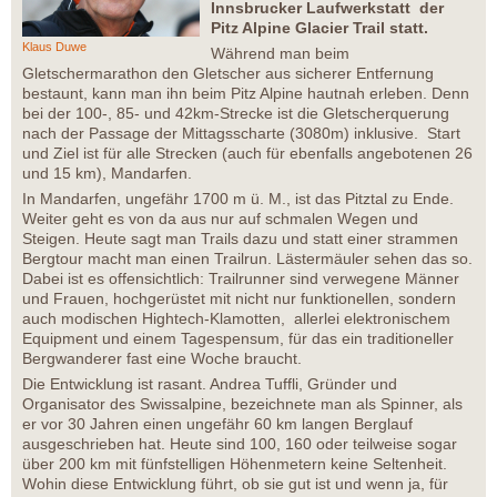
Innsbrucker Laufwerkstatt der
Pitz Alpine Glacier Trail statt.
Klaus Duwe
Während man beim
Gletschermarathon den Gletscher aus sicherer Entfernung
bestaunt, kann man ihn beim Pitz Alpine hautnah erleben. Denn
bei der 100-, 85- und 42km-Strecke ist die Gletscherquerung
nach der Passage der Mittagsscharte (3080m) inklusive. Start
und Ziel ist für alle Strecken (auch für ebenfalls angebotenen 26
und 15 km), Mandarfen.
In Mandarfen, ungefähr 1700 m ü. M., ist das Pitztal zu Ende.
Weiter geht es von da aus nur auf schmalen Wegen und
Steigen. Heute sagt man Trails dazu und statt einer strammen
Bergtour macht man einen Trailrun. Lästermäuler sehen das so.
Dabei ist es offensichtlich: Trailrunner sind verwegene Männer
und Frauen, hochgerüstet mit nicht nur funktionellen, sondern
auch modischen Hightech-Klamotten, allerlei elektronischem
Equipment und einem Tagespensum, für das ein traditioneller
Bergwanderer fast eine Woche braucht.
Die Entwicklung ist rasant. Andrea Tuffli, Gründer und
Organisator des Swissalpine, bezeichnete man als Spinner, als
er vor 30 Jahren einen ungefähr 60 km langen Berglauf
ausgeschrieben hat. Heute sind 100, 160 oder teilweise sogar
über 200 km mit fünfstelligen Höhenmetern keine Seltenheit.
Wohin diese Entwicklung führt, ob sie gut ist und wenn ja, für