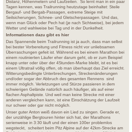
Distanz, Höhenmetern und Laufzeiten. So lernt man in ein paar
Tagen kennen, was Trailrunning heutzutage beinhaltet: Steile
Bergauf- und Bergab-Passagen, extreme Steige mit
Seilsicherungen, Schnee- und Gletscherpassagen. Und das,
wenn man Glück oder Pech hat (je nach Sichtweise), bei jedem
Wetter und wahlweise bei Tag und in der Dunkelheit.
Informationen dazu gibt es hier
Das Spannende beim Trailrunning ist ja auch, dass man selbst
bei bester Vorbereitung und Fitness nicht vor unliebsamen
Überraschungen gefeit ist. Während es bei einem Marathon bei
einem routinierten Läufer eher darum geht, ob er zum Beispiel
knapp unter oder über der 4Stunden-Marke bleibt, ist es bei
einem Ultratrail völlig offen, ob man überhaupt das Ziel erreicht.
Witterungsbedingte Unterbrechungen, Streckenänderungen
und/oder sogar der Abbruch des gesamten Rennens sind
immer möglich. Verletzungen und Stürze passieren in dem
schwierigen Gelände natürlich auch häufiger, als auf einer
flachen Asphaltpiste. Und weil man keine Strecke mit einer
anderen vergleichen kann, ist eine Einschätzung der Laufzeit
nur schwer oder gar nicht möglich.
Unser guter Anton weiß davon ein Lied zu singen. Gerade er,
der unzählige Bergtouren hinter sich hat, der Marathons
serienweise in 3:30 läuft und der einen 100er problemlos
wegsteckt, scheitert beim Pitz Alpine auf der 42km-Strecke am