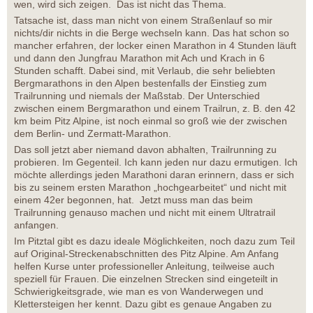
wen, wird sich zeigen. Das ist nicht das Thema.
Tatsache ist, dass man nicht von einem Straßenlauf so mir
nichts/dir nichts in die Berge wechseln kann. Das hat schon so
mancher erfahren, der locker einen Marathon in 4 Stunden läuft
und dann den Jungfrau Marathon mit Ach und Krach in 6
Stunden schafft. Dabei sind, mit Verlaub, die sehr beliebten
Bergmarathons in den Alpen bestenfalls der Einstieg zum
Trailrunning und niemals der Maßstab. Der Unterschied
zwischen einem Bergmarathon und einem Trailrun, z. B. den 42
km beim Pitz Alpine, ist noch einmal so groß wie der zwischen
dem Berlin- und Zermatt-Marathon.
Das soll jetzt aber niemand davon abhalten, Trailrunning zu
probieren. Im Gegenteil. Ich kann jeden nur dazu ermutigen. Ich
möchte allerdings jeden Marathoni daran erinnern, dass er sich
bis zu seinem ersten Marathon „hochgearbeitet“ und nicht mit
einem 42er begonnen, hat. Jetzt muss man das beim
Trailrunning genauso machen und nicht mit einem Ultratrail
anfangen.
Im Pitztal gibt es dazu ideale Möglichkeiten, noch dazu zum Teil
auf Original-Streckenabschnitten des Pitz Alpine. Am Anfang
helfen Kurse unter professioneller Anleitung, teilweise auch
speziell für Frauen. Die einzelnen Strecken sind eingeteilt in
Schwierigkeitsgrade, wie man es von Wanderwegen und
Klettersteigen her kennt. Dazu gibt es genaue Angaben zu