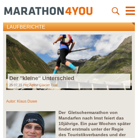
LAUFBERICHTE
Der ''kleine'' Unterschied
25.07.15
Pitz Alpine Glacier Trail
Autor:
Klaus Duwe
Der Gletschermarathon von
Mandarfen nach Imst feiert das
10jährige. Ein paar Wochen später
findet erstmals unter der Regie
des Touristikverbandes und der