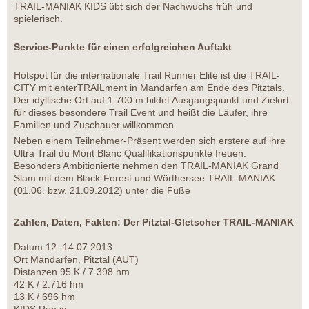
TRAIL-MANIAK KIDS übt sich der Nachwuchs früh und
spielerisch.
Service-Punkte für einen erfolgreichen Auftakt
Hotspot für die internationale Trail Runner Elite ist die TRAIL-
CITY mit enterTRAILment in Mandarfen am Ende des Pitztals.
Der idyllische Ort auf 1.700 m bildet Ausgangspunkt und Zielort
für dieses besondere Trail Event und heißt die Läufer, ihre
Familien und Zuschauer willkommen.
Neben einem Teilnehmer-Präsent werden sich erstere auf ihre
Ultra Trail du Mont Blanc Qualifikationspunkte freuen.
Besonders Ambitionierte nehmen den TRAIL-MANIAK Grand
Slam mit dem Black-Forest und Wörthersee TRAIL-MANIAK
(01.06. bzw. 21.09.2012) unter die Füße
Zahlen, Daten, Fakten: Der Pitztal-Gletscher TRAIL-MANIAK
Datum 12.-14.07.2013
Ort Mandarfen, Pitztal (AUT)
Distanzen 95 K / 7.398 hm
42 K / 2.716 hm
13 K / 696 hm