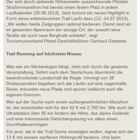
Der sich durch sinkende Höhenmeter auszeichnende Pitztaler
Straßenmarathon hat bereits einen festen Platz in jedem
Laufkalender (30.06.2013). Jetzt kommt ein neues Highlight in
Form eines erlebnisreichen Trail Laufs dazu (12.-14.07.2013).
„Wir wollen beide Zielgruppen optimal bedienen. Damit sind wir
im gesamten Alpenraum der einzige Ort, der sowohl reine
Straße als auch raue Bergtrails anbietet“, sagt
Tourismusverband Pitztal Geschäftsführer Gerhard Gstettner.
Trail Running auf höchstem Niveau
Was wie ein Werbeslogan klingt, zieht sich durch die gesamte
Veranstaltung. Sofort nach dem Startschuss übernimmt die
beeindruckende Landschaft die Regie. Umringt von 38
Dreitausendern begeben sich die Läufer auf eine sagenhafte
Reise, erkunden neue Pfade und spüren vielleicht auch die
eigenen Grenzen.
Wer auf der Suche nach einem außergewöhnlichen Marathon
ist, der entscheidet sich für den 42 K mit 2.700 hm. Wie auch die
Ultradistanz über 95 km fordern die Höhe, das alpine Gelände
und eine interessante Gletscherquerung vor allem eines:
Durchhaltevermögen.
Für jene, die in die Trail-Szene einsteigen wollen, eignet sich der
13 K mit seinem sanfteren Höhenprofil bestens. Und beim