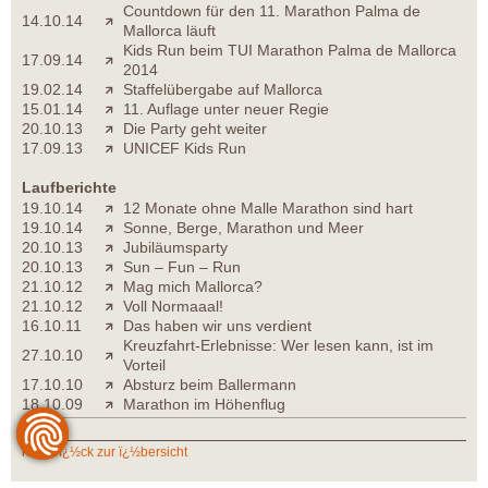
Countdown für den 11. Marathon Palma de
14.10.14
Mallorca läuft
Kids Run beim TUI Marathon Palma de Mallorca
17.09.14
2014
19.02.14
Staffelübergabe auf Mallorca
15.01.14
11. Auflage unter neuer Regie
20.10.13
Die Party geht weiter
17.09.13
UNICEF Kids Run
Laufberichte
19.10.14
12 Monate ohne Malle Marathon sind hart
19.10.14
Sonne, Berge, Marathon und Meer
20.10.13
Jubiläumsparty
20.10.13
Sun – Fun – Run
21.10.12
Mag mich Mallorca?
21.10.12
Voll Normaaal!
16.10.11
Das haben wir uns verdient
Kreuzfahrt-Erlebnisse: Wer lesen kann, ist im
27.10.10
Vorteil
17.10.10
Absturz beim Ballermann
18.10.09
Marathon im Höhenflug
zurï¿½ck zur ï¿½bersicht