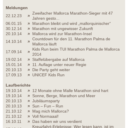
Meldungen
Zweifacher Mallorca Marathon-Sieger mit 47
22.12.23
Jahren gesto...
06.01.15
Marathon bleibt und wird „mallorquinischer“
30.12.14
Marathon mit ungewisser Zukunft
20.10.14
Mallorca wird zur Marathon-Insel
Countdown für den 11. Marathon Palma de
14.10.14
Mallorca läuft
Kids Run beim TUI Marathon Palma de Mallorca
17.09.14
2014
19.02.14
Staffelübergabe auf Mallorca
15.01.14
11. Auflage unter neuer Regie
20.10.13
Die Party geht weiter
17.09.13
UNICEF Kids Run
Laufberichte
19.10.14
12 Monate ohne Malle Marathon sind hart
19.10.14
Sonne, Berge, Marathon und Meer
20.10.13
Jubiläumsparty
20.10.13
Sun – Fun – Run
21.10.12
Mag mich Mallorca?
21.10.12
Voll Normaaal!
16.10.11
Das haben wir uns verdient
Kreuzfahrt-Erlebnisse: Wer lesen kann, ist im