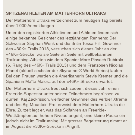
SPITZENATHLETEN AM MATTERHORN ULTRAKS
Der Matterhorn Ultraks verzeichnet zum heutigen Tag bereits
über 1’000 Anmeldungen.
Unter den registrierten Athletinnen und Athleten finden sich
einige bekannte Gesichter des letztjährigen Rennens: Der
Schweizer Stephan Wenk und die Britin Tessa Hill, Gewinner
des «30K» Trails 2013, versuchen sich dieses Jahr an der
«46K»-Strecke, wo sie Seite an Seite mit weltbekannten
Trailrunning-Athleten wie dem Spanier Marc Pinsach Rubirola
(6. Rang des «46K» Trails 2013) und dem Franzosen Nicolas
Pianet (aktuell sechster der Skyrunner® World Series) laufen.
Bei den Frauen werden die Amerikanerin Stevie Kremer und die
Spanierin Maïté Maiora auf der «46K»-Strecke erwartet.
Der Matterhorn Ultraks freut sich zudem, dieses Jahr einen
Freeride-Superstar unter seinen Teilnehmern begrüssen zu
dürfen: Kaj Zackrisson, vielfacher Gewinner des Verbier Xtreme
und des Big Mountain Pro, erweist dem Matterhorn Ultraks die
Ehre. Zurzeit legt er, was das Skifahren an Freeride-
Wettkämpfen auf hohem Niveau angeht, eine kleine Pause ein –
jedoch nicht im Trailrunning! Mit grosser Begeisterung nimmt er
im August die «30K»-Strecke in Angriff.