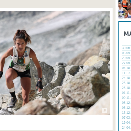
30.08
05.09
20.09
27.09
04.10
11.10
24.10
25.10
25.10
01.11
09.11
06.12
06.12
13.12
07.03
19.04
24.04