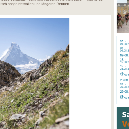
hnisch anspruchsvollen und längeren Rennen.
07. -
09.08.
08. -
09.08.
09.08
14. -
15.08.
15. -
16.08.
15. -
16.08.
23.08
28. -
30.08.
29.08
04. -
05.09.