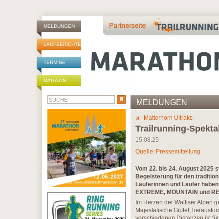
MELDUNGEN
LAUFBERICHTE
TERMINE
MAGAZIN
MELDUNGEN
Matterhorn Ultraks
Trailrunning-Spekta
15.08.25
Quelle: Pressemitteilung
Vom 22. bis 24. August 2025 s
Begeisterung für den tradition
Läuferinnen und Läufer haben 
EXTREME, MOUNTAIN und RELA
Im Herzen der Walliser Alpen ge
Majestätische Gipfel, herausfo
verschiedenen Distanzen ist f