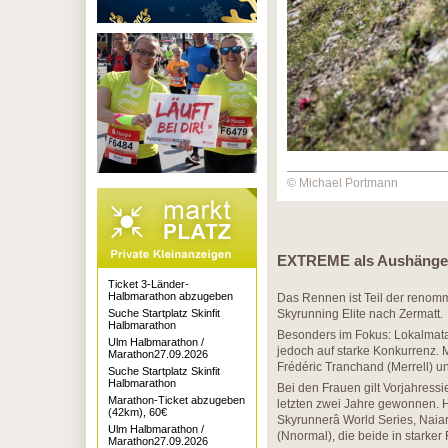
© Michael Portmann
EXTREME als Aushänge
Ticket 3-Länder-
Halbmarathon abzugeben
Das Rennen ist Teil der renommi
Suche Startplatz Skinfit
Skyrunning Elite nach Zermatt.
Halbmarathon
Besonders im Fokus: Lokalmatado
Ulm Halbmarathon /
jedoch auf starke Konkurrenz. 
Marathon27.09.2026
Frédéric Tranchand (Merrell) u
Suche Startplatz Skinfit
Halbmarathon
Bei den Frauen gilt Vorjahress
Marathon-Ticket abzugeben
letzten zwei Jahre gewonnen. He
(42km), 60€
Skyrunnerâ World Series, Naiara
Ulm Halbmarathon /
(Nnormal), die beide in starker
Marathon27.09.2026