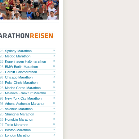
.26
Sydney Marathon
.26
Médoc Marathon
.26
Kopenhagen Halbmarathon
.26
BMW Berlin-Marathon
.26
Cardiff Halbmarathon
.26
Chicago Marathon
.26
Polar Circle Marathon
.26
Marine Corps Marathon
.26
Mainova Frankfurt Maratho...
.26
New York City Marathon
.26
Athens Authentic Marathon
.26
Valencia Marathon
.26
Shanghai Marathon
.26
Honolulu Marathon
.27
Tokio Marathon
.27
Boston Marathon
.27
London Marathon