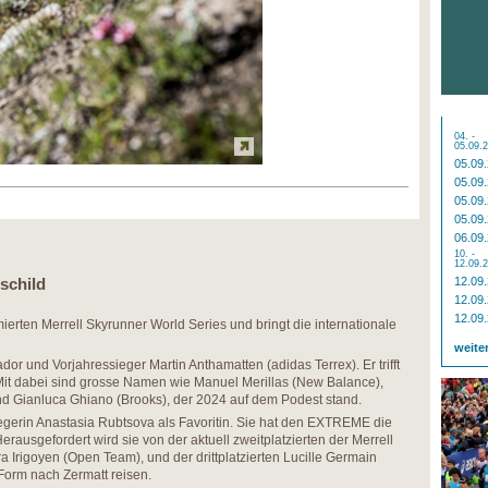
04. -
05.09.
05.09
05.09
05.09
05.09
06.09
10. -
12.09.
schild
12.09
12.09
12.09
erten Merrell Skyrunner World Series und bringt die internationale
weite
r und Vorjahressieger Martin Anthamatten (adidas Terrex). Er trifft
Mit dabei sind grosse Namen wie Manuel Merillas (New Balance),
nd Gianluca Ghiano (Brooks), der 2024 auf dem Podest stand.
iegerin Anastasia Rubtsova als Favoritin. Sie hat den EXTREME die
rausgefordert wird sie von der aktuell zweitplatzierten der Merrell
 Irigoyen (Open Team), und der drittplatzierten Lucille Germain
 Form nach Zermatt reisen.