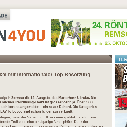
TE
kel mit internationaler Top-Besetzung
teigt in Zermatt die 13. Ausgabe des Matterhorn Ultraks. Die
sreichen Trailrunning-Event ist grösser denn je. Über 4’600
sich bereits angemeldet – ein neuer Rekord. Die Kategorien
Y by Loyco sind schon länger ausverkauft.
legen, bietet der Matterhorn Ultraks eine spektakuläre Kulisse:
rdernde Trails und eine einzigartige Atmosphäre. Dank der
ür jedes Leistungsniveau das passende Rennen dabei – vom kurzen