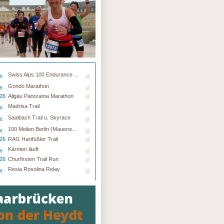
Swiss Alps 100 Endurance ...
26
Gondo Marathon
26
.26
Allgäu Panorama Marathon
Madrisa Trail
26
Saalbach Trail u. Skyrace
26
100 Meilen Berlin (Mauerw...
26
.26
RAG Hartfüßler Trail
Kärnten läuft
26
.26
Churfirsten Trail Run
Resia Rosolina Relay
26