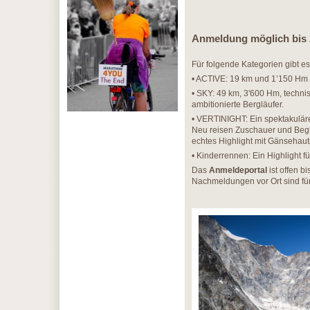
Anmeldung möglich bis 
Für folgende Kategorien gibt es
• ACTIVE: 19 km und 1’150 Hm 
• SKY: 49 km, 3'600 Hm, techn
ambitionierte Bergläufer.
• VERTINIGHT: Ein spektakulär
Neu reisen Zuschauer und Begl
echtes Highlight mit Gänsehaut
• Kinderrennen: Ein Highlight 
Das
Anmeldeportal
ist offen b
Nachmeldungen vor Ort sind fü