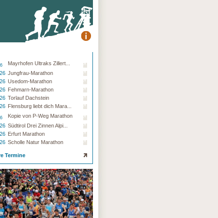
Mayrhofen Ultraks Zillert...
26
.26
Jungfrau-Marathon
.26
Usedom-Marathon
.26
Fehmarn-Marathon
.26
Torlauf Dachstein
.26
Flensburg liebt dich Mara...
Kopie von P-Weg Marathon
26
.26
Südtirol Drei Zinnen Alpi...
.26
Erfurt Marathon
.26
Scholle Natur Marathon
re Termine