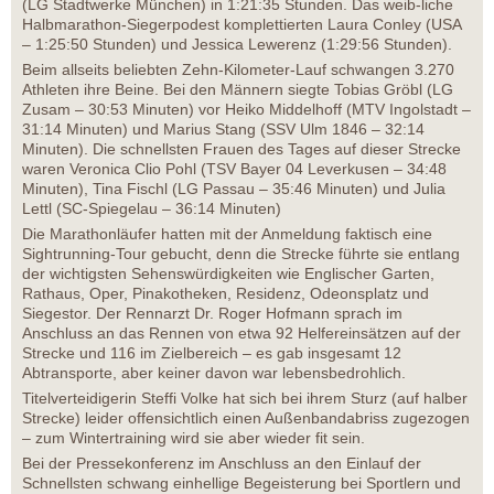
(LG Stadtwerke München) in 1:21:35 Stunden. Das weib-liche
Halbmarathon-Siegerpodest komplettierten Laura Conley (USA
– 1:25:50 Stunden) und Jessica Lewerenz (1:29:56 Stunden).
Beim allseits beliebten Zehn-Kilometer-Lauf schwangen 3.270
Athleten ihre Beine. Bei den Männern siegte Tobias Gröbl (LG
Zusam – 30:53 Minuten) vor Heiko Middelhoff (MTV Ingolstadt –
31:14 Minuten) und Marius Stang (SSV Ulm 1846 – 32:14
Minuten). Die schnellsten Frauen des Tages auf dieser Strecke
waren Veronica Clio Pohl (TSV Bayer 04 Leverkusen – 34:48
Minuten), Tina Fischl (LG Passau – 35:46 Minuten) und Julia
Lettl (SC-Spiegelau – 36:14 Minuten)
Die Marathonläufer hatten mit der Anmeldung faktisch eine
Sightrunning-Tour gebucht, denn die Strecke führte sie entlang
der wichtigsten Sehenswürdigkeiten wie Englischer Garten,
Rathaus, Oper, Pinakotheken, Residenz, Odeonsplatz und
Siegestor. Der Rennarzt Dr. Roger Hofmann sprach im
Anschluss an das Rennen von etwa 92 Helfereinsätzen auf der
Strecke und 116 im Zielbereich – es gab insgesamt 12
Abtransporte, aber keiner davon war lebensbedrohlich.
Titelverteidigerin Steffi Volke hat sich bei ihrem Sturz (auf halber
Strecke) leider offensichtlich einen Außenbandabriss zugezogen
– zum Wintertraining wird sie aber wieder fit sein.
Bei der Pressekonferenz im Anschluss an den Einlauf der
Schnellsten schwang einhellige Begeisterung bei Sportlern und