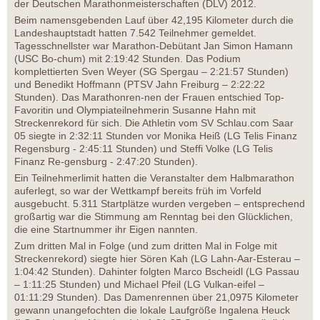
der Deutschen Marathonmeisterschaften (DLV) 2012.
Beim namensgebenden Lauf über 42,195 Kilometer durch die
Landeshauptstadt hatten 7.542 Teilnehmer gemeldet.
Tagesschnellster war Marathon-Debütant Jan Simon Hamann
(USC Bo-chum) mit 2:19:42 Stunden. Das Podium
komplettierten Sven Weyer (SG Spergau – 2:21:57 Stunden)
und Benedikt Hoffmann (PTSV Jahn Freiburg – 2:22:22
Stunden). Das Marathonren-nen der Frauen entschied Top-
Favoritin und Olympiateilnehmerin Susanne Hahn mit
Streckenrekord für sich. Die Athletin vom SV Schlau.com Saar
05 siegte in 2:32:11 Stunden vor Monika Heiß (LG Telis Finanz
Regensburg - 2:45:11 Stunden) und Steffi Volke (LG Telis
Finanz Re-gensburg - 2:47:20 Stunden).
Ein Teilnehmerlimit hatten die Veranstalter dem Halbmarathon
auferlegt, so war der Wettkampf bereits früh im Vorfeld
ausgebucht. 5.311 Startplätze wurden vergeben – entsprechend
großartig war die Stimmung am Renntag bei den Glücklichen,
die eine Startnummer ihr Eigen nannten.
Zum dritten Mal in Folge (und zum dritten Mal in Folge mit
Streckenrekord) siegte hier Sören Kah (LG Lahn-Aar-Esterau –
1:04:42 Stunden). Dahinter folgten Marco Bscheidl (LG Passau
– 1:11:25 Stunden) und Michael Pfeil (LG Vulkan-eifel –
01:11:29 Stunden). Das Damenrennen über 21,0975 Kilometer
gewann unangefochten die lokale Laufgröße Ingalena Heuck