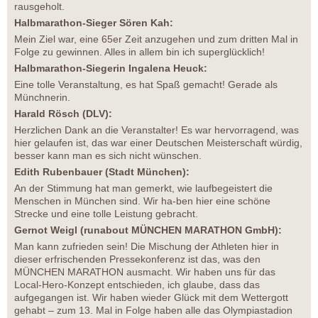
rausgeholt.
Halbmarathon-Sieger Sören Kah:
Mein Ziel war, eine 65er Zeit anzugehen und zum dritten Mal in
Folge zu gewinnen. Alles in allem bin ich superglücklich!
Halbmarathon-Siegerin Ingalena Heuck:
Eine tolle Veranstaltung, es hat Spaß gemacht! Gerade als
Münchnerin.
Harald Rösch (DLV):
Herzlichen Dank an die Veranstalter! Es war hervorragend, was
hier gelaufen ist, das war einer Deutschen Meisterschaft würdig,
besser kann man es sich nicht wünschen.
Edith Rubenbauer (Stadt München):
An der Stimmung hat man gemerkt, wie laufbegeistert die
Menschen in München sind. Wir ha-ben hier eine schöne
Strecke und eine tolle Leistung gebracht.
Gernot Weigl (runabout MÜNCHEN MARATHON GmbH):
Man kann zufrieden sein! Die Mischung der Athleten hier in
dieser erfrischenden Pressekonferenz ist das, was den
MÜNCHEN MARATHON ausmacht. Wir haben uns für das
Local-Hero-Konzept entschieden, ich glaube, dass das
aufgegangen ist. Wir haben wieder Glück mit dem Wettergott
gehabt – zum 13. Mal in Folge haben alle das Olympiastadion