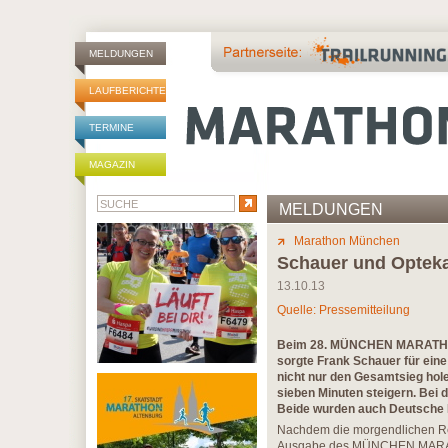
MELDUNGEN
LAUFBERICHTE
TERMINE
MAGAZIN
MELDUNGEN
Marathon München
Schauer und Opteka
13.10.13
Quelle: Pressemitteilung
Beim 28. MÜNCHEN MARATHON
sorgte Frank Schauer für eine
nicht nur den Gesamtsieg hole
sieben Minuten steigern. Bei 
Beide wurden auch Deutsche 
Nachdem die morgendlichen Reg
Ausgabe des MÜNCHEN MARATHON