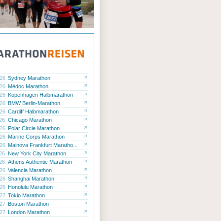
.26
Sydney Marathon
.26
Médoc Marathon
.26
Kopenhagen Halbmarathon
.26
BMW Berlin-Marathon
.26
Cardiff Halbmarathon
.26
Chicago Marathon
.26
Polar Circle Marathon
.26
Marine Corps Marathon
.26
Mainova Frankfurt Maratho...
.26
New York City Marathon
.26
Athens Authentic Marathon
.26
Valencia Marathon
.26
Shanghai Marathon
.26
Honolulu Marathon
.27
Tokio Marathon
.27
Boston Marathon
.27
London Marathon