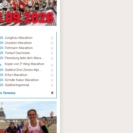
.26
Jungfrau-Marathon
.26
Usedom-Marathon
.26
Fehmarn-Marathon
.26
Torlauf Dachstein
.26
Flensburg liebt dich Mara...
Kopie von P-Weg Marathon
26
.26
Südtirol Drei Zinnen Alpi...
.26
Erfurt Marathon
.26
Scholle Natur Marathon
.26
Südthüringentrail
re Termine