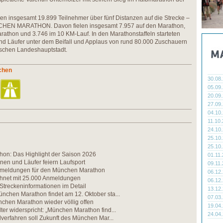
insgesamt 19.899 Teilnehmer über fünf Distanzen auf die Strecke –
CHEN MARATHON. Davon fielen insgesamt 7.957 auf den Marathon,
athon und 3.746 im 10 KM-Lauf. In den Marathonstaffeln starteten
nd Läufer unter dem Beifall und Applaus von rund 80.000 Zuschauern
ischen Landeshauptstadt.
chen
30.08
05.09
20.09
27.09
04.10
11.10
24.10
25.10
25.10
on: Das Highlight der Saison 2026
01.11
nen und Läufer feiern Laufsport
09.11
nmeldungen für den München Marathon
06.12
echnet mit 25.000 Anmeldungen
06.12
 Streckeninformationen im Detail
13.12
nchen Marathon findet am 12. Oktober sta...
07.03
chen Marathon wieder völlig offen
19.04
ter widerspricht: „München Marathon find...
24.04
ilverfahren soll Zukunft des München Mar...