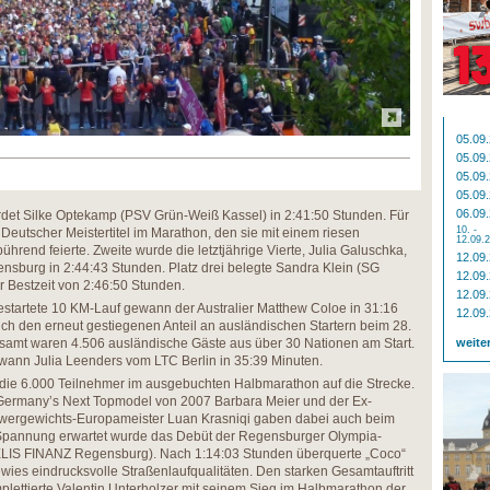
05.09
05.09
05.09
05.09
06.09
rdet Silke Optekamp (PSV Grün-Weiß Kassel) in 2:41:50 Stunden. Für
10. -
r Deutscher Meistertitel im Marathon, den sie mit einem riesen
12.09.
bührend feierte. Zweite wurde die letztjährige Vierte, Julia Galuschka,
12.09
sburg in 2:44:43 Stunden. Platz drei belegte Sandra Klein (SG
12.09
 Bestzeit von 2:46:50 Stunden.
12.09
tartete 10 KM-Lauf gewann der Australier Matthew Coloe in 31:16
12.09
auch den erneut gestiegenen Anteil an ausländischen Startern beim 28.
 waren 4.506 ausländische Gäste aus über 30 Nationen am Start.
weite
ann Julia Leenders vom LTC Berlin in 35:39 Minuten.
 die 6.000 Teilnehmer im ausgebuchten Halbmarathon auf die Strecke.
Germany’s Next Topmodel von 2007 Barbara Meier und der Ex-
hwergewichts-Europameister Luan Krasniqi gaben dabei auch beim
t Spannung erwartet wurde das Debüt der Regensburger Olympia-
TELIS FINANZ Regensburg). Nach 1:14:03 Stunden überquerte „Coco“
bewies eindrucksvolle Straßenlaufqualitäten. Den starken Gesamtauftritt
lettierte Valentin Unterholzer mit seinem Sieg im Halbmarathon der