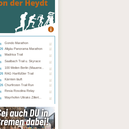
Gondo Marathon
26
.26
Allgäu Panorama Marathon
Madrisa Trail
26
Saalbach Trail u. Skyrace
26
100 Meilen Berlin (Mauerw...
26
.26
RAG Hartfüßler Trail
Kärnten läuft
26
.26
Churfirsten Trail Run
Resia Rosolina Relay
26
Mayrhofen Ultraks Zillert...
26