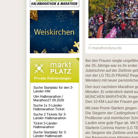
© marathon4you.de
Bei den Frauen siegte ungefäh
die 35-Jährige war es ihr erste
Jubelschrei auf der Ziellinie ge
von der LG TELIS FINANZ Regen
Wenden) mit neuer persönlicher
Den kurz nachdem Marathon ges
Suche Startplatz für den 3-
Länder-HM
Minuten. Er unterstrich damit 
Ulm Halbmarathon /
MÜNCHEN MARATHON. Insgesamt
Marathon27.09.2026
Den 10 KM-Lauf der Frauen gew
Suche 1x 3-Länder-
Mit zwei Promi-Startern gingen
Halbmarathon Ticket
Die Siegerin der Castingshow 
Suche 2 Tickets für 3-
Profiboxer und mehrfacher Sc
Länder-Halbmarathon
Laufen eine gute Figur ab. Mi
Ticket 3-Länder-
Halbmarathon
Starterin Corinna Harrer (LG 
Suche Startplatz für 3-
als Siegerin die Ziellinie und 
Länder-Halbmarath
der Regensburger Athleten komp