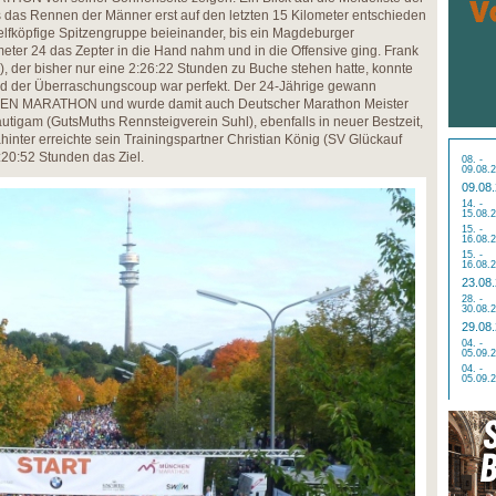
ss das Rennen der Männer erst auf den letzten 15 Kilometer entschieden
elfköpfige Spitzengruppe beieinander, bis ein Magdeburger
ter 24 das Zepter in die Hand nahm und in die Offensive ging. Frank
 der bisher nur eine 2:26:22 Stunden zu Buche stehen hatte, konnte
d der Überraschungscoup war perfekt. Der 24-Jährige gewann
EN MARATHON und wurde damit auch Deutscher Marathon Meister
utigam (GutsMuths Rennsteigverein Suhl), ebenfalls in neuer Bestzeit,
inter erreichte sein Trainingspartner Christian König (SV Glückauf
:20:52 Stunden das Ziel.
08. -
09.08.
09.08
14. -
15.08.
15. -
16.08.
15. -
16.08.
23.08
28. -
30.08.
29.08
04. -
05.09.
04. -
05.09.