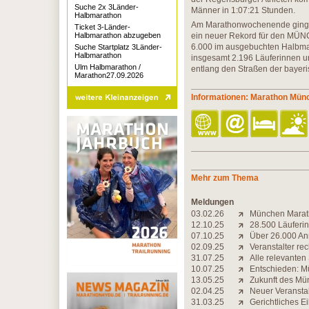
Suche 2x 3Länder-
Männer in 1:07:21 Stunden.
Halbmarathon
Am Marathonwochenende gingen 
Ticket 3-Länder-
Halbmarathon abzugeben
ein neuer Rekord für den MÜN
6.000 im ausgebuchten Halbmar
Suche Startplatz 3Länder-
Halbmarathon
insgesamt 2.196 Läuferinnen u
Ulm Halbmarathon /
entlang den Straßen der bayer
Marathon27.09.2026
Informationen: Marathon Mün
Mehr zum Thema
Meldungen
03.02.26
München Marath
12.10.25
28.500 Läuferin
07.10.25
Über 26.000 A
02.09.25
Veranstalter r
31.07.25
Alle relevanten
10.07.25
Entschieden: Mü
13.05.25
Zukunft des Mün
02.04.25
Neuer Veranstal
31.03.25
Gerichtliches E