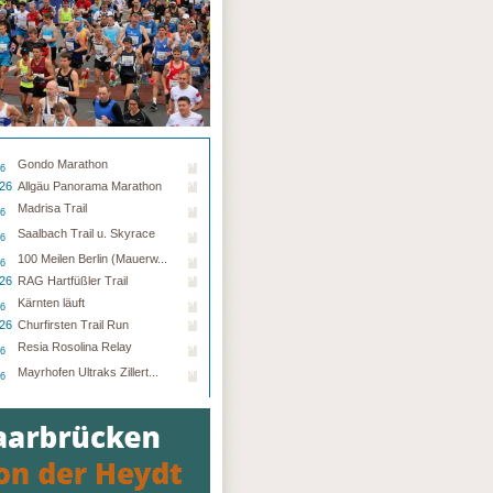
Gondo Marathon
26
.26
Allgäu Panorama Marathon
Madrisa Trail
26
Saalbach Trail u. Skyrace
26
100 Meilen Berlin (Mauerw...
26
.26
RAG Hartfüßler Trail
Kärnten läuft
26
.26
Churfirsten Trail Run
Resia Rosolina Relay
26
Mayrhofen Ultraks Zillert...
26