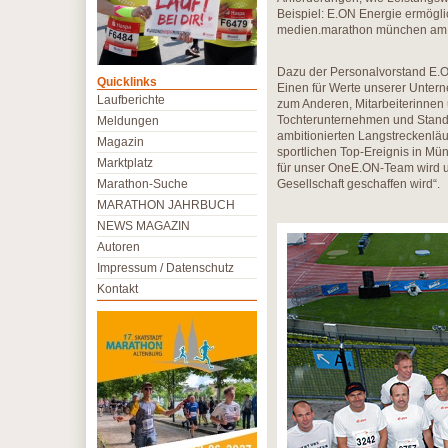
Beispiel: E.ON Energie ermögli
medien.marathon münchen am 
Dazu der Personalvorstand E.O
Quicklinks
Einen für Werte unserer Unter
Laufberichte
zum Anderen, Mitarbeiterinnen 
Tochterunternehmen und Stando
Meldungen
ambitionierten Langstreckenl
Magazin
sportlichen Top-Ereignis in Mü
Marktplatz
für unser OneE.ON-Team wird u
Marathon-Suche
Gesellschaft geschaffen wird“.
MARATHON JAHRBUCH
NEWS MAGAZIN
Autoren
Impressum / Datenschutz
Kontakt