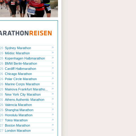
.26
Sydney Marathon
.26
Médoc Marathon
.26
Kopenhagen Halbmarathon
.26
BMW Berlin-Marathon
.26
Cardiff Halbmarathon
.26
Chicago Marathon
.26
Polar Circle Marathon
.26
Marine Corps Marathon
.26
Mainova Frankfurt Maratho...
.26
New York City Marathon
.26
Athens Authentic Marathon
.26
Valencia Marathon
.26
Shanghai Marathon
.26
Honolulu Marathon
.27
Tokio Marathon
.27
Boston Marathon
.27
London Marathon