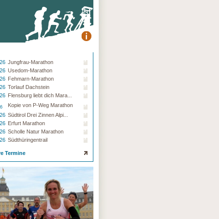
.26
Jungfrau-Marathon
.26
Usedom-Marathon
.26
Fehmarn-Marathon
.26
Torlauf Dachstein
.26
Flensburg liebt dich Mara...
Kopie von P-Weg Marathon
26
.26
Südtirol Drei Zinnen Alpi...
.26
Erfurt Marathon
.26
Scholle Natur Marathon
.26
Südthüringentrail
re Termine