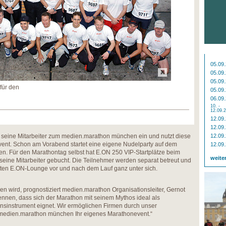
05.09
05.09
05.09
für den
05.09
06.09
10. -
12.09.
12.09
12.09
 seine Mitarbeiter zum medien.marathon münchen ein und nutzt diese
12.09
ent. Schon am Vorabend startet eine eigene Nudelparty auf dem
12.09
. Für den Marathontag selbst hat E.ON 250 VIP-Startplätze beim
weite
eine Mitarbeiter gebucht. Die Teilnehmer werden separat betreut und
teten E.ON-Lounge vor und nach dem Lauf ganz unter sich.
n wird, prognostiziert medien.marathon Organisationsleiter, Gernot
nnen, dass sich der Marathon mit seinem Mythos ideal als
nsinstrument eignet. Wir ermöglichen Firmen durch unser
 medien.marathon münchen Ihr eigenes Marathonevent.“