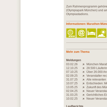
Zum Rahmenprogramm gehören 
(Olympiapark München) und am
Olympiastadions.
Informationen: Marathon Mün
Mehr zum Thema
Meldungen
03.02.26
München Marath
12.10.25
28.500 Läuferin
07.10.25
Über 26.000 A
02.09.25
Veranstalter r
31.07.25
Alle relevanten
10.07.25
Entschieden: Mü
13.05.25
Zukunft des Mün
02.04.25
Neuer Veranstal
31.03.25
Gerichtliches E
10.02.25
Neuer Veranstal
Laufberichte