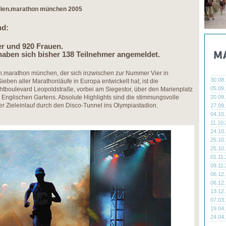
dien.marathon münchen 2005
nd:
r und 920 Frauen.
haben sich bisher 138 Teilnehmer angemeldet.
n.marathon münchen, der sich inzwischen zur Nummer Vier in
30.08
ben aller Marathonläufe in Europa entwickelt hat, ist die
05.09
htboulevard Leopoldstraße, vorbei am Siegestor, über den Marienplatz
Englischen Gartens. Absolute Highlights sind die stimmungsvolle
20.09
r Zieleinlauf durch den Disco-Tunnel ins Olympiastadion.
27.09
04.10
11.10
24.10
25.10
25.10
01.11
09.11
06.12
06.12
13.12
07.03
19.04
24.04