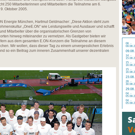
cht 250 Mitarbeiterinnen und Mitarbeitern die Teilnahme am 6.
9. Oktober 2005.
N Energie München, Hartmut Geldmacher: „Diese Aktion steht zum
nehmenskultur „OneE.ON“ wie Leistungswille und Ausdauer und schafft
und Mitarbeiter über die organisatorischen Grenzen von
rten hinweg miteinander zu vernetzen. Als Gastgeber bieten wir
äufern aus dem gesamten E.ON-Konzern die Teilnahme an diesem
08. -
nchen. Wir wollen, dass dieser Tag zu einem unvergesslichen Erlebnis
09.08.
nd so ein Beitrag zum inneren Zusammenhalt unserer dezentralen
09.08
14. -
15.08.
15. -
16.08.
15. -
16.08.
23.08
28. -
30.08.
29.08
04. -
05.09.
04. -
05.09.