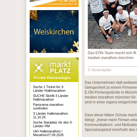
Das EON-Team macht sich fit 
medien.marathon.münchen
© Veranstalter
Das Unternehmen lädt weltweit
Suche 1 Ticket für 3-
Gelegenheit zu einem Firmenev
Länder-Halbmarathon
E.ON-Firmengelände in München
SUCHE Skinfit 3 Länder
medien.marathon münchen für s
Halbmarathon
sind in einer eigens eingerich
Panorama marathon
sonthofen
3 Länder Halbmarathon
Dass diese Aktion Schule mache
11.10.26
Weigl: „Immer mehr Firmen erke
Suche Startplatz für den 3-
Kommunikations- und Motivatio
Länder-HM
Spezialangebot innerhalb des
Ulm Halbmarathon /
Marathon27.09.2026