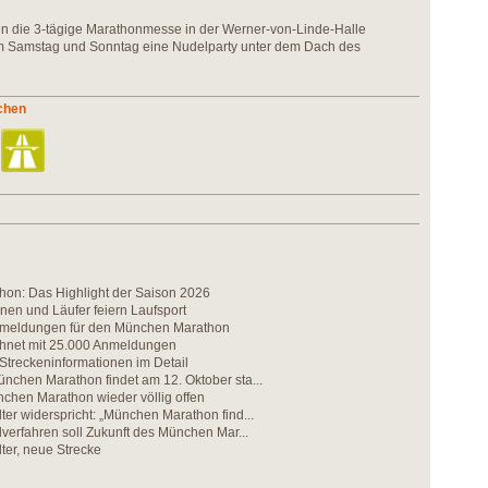
die 3-tägige Marathonmesse in der Werner-von-Linde-Halle
 Samstag und Sonntag eine Nudelparty unter dem Dach des
chen
on: Das Highlight der Saison 2026
nen und Läufer feiern Laufsport
nmeldungen für den München Marathon
echnet mit 25.000 Anmeldungen
 Streckeninformationen im Detail
nchen Marathon findet am 12. Oktober sta...
chen Marathon wieder völlig offen
ter widerspricht: „München Marathon find...
ilverfahren soll Zukunft des München Mar...
ter, neue Strecke