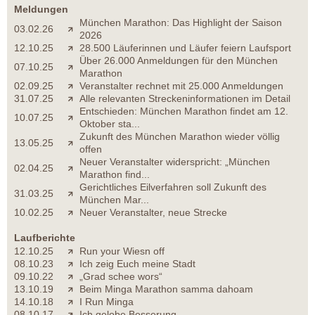
Meldungen
München Marathon: Das Highlight der Saison
03.02.26
2026
12.10.25
28.500 Läuferinnen und Läufer feiern Laufsport
Über 26.000 Anmeldungen für den München
07.10.25
Marathon
02.09.25
Veranstalter rechnet mit 25.000 Anmeldungen
31.07.25
Alle relevanten Streckeninformationen im Detail
Entschieden: München Marathon findet am 12.
10.07.25
Oktober sta...
Zukunft des München Marathon wieder völlig
13.05.25
offen
Neuer Veranstalter widerspricht: „München
02.04.25
Marathon find...
Gerichtliches Eilverfahren soll Zukunft des
31.03.25
München Mar...
10.02.25
Neuer Veranstalter, neue Strecke
Laufberichte
12.10.25
Run your Wiesn off
08.10.23
Ich zeig Euch meine Stadt
09.10.22
„Grad schee wors“
13.10.19
Beim Minga Marathon samma dahoam
14.10.18
I Run Minga
08.10.17
Ich gelobe Besserung