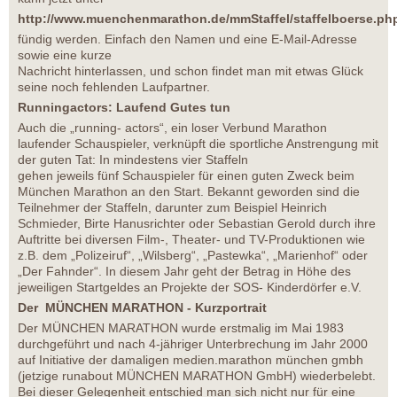
http://www.muenchenmarathon.de/mmStaffel/staffelboerse.ph
fündig werden. Einfach den Namen und eine E-Mail-Adresse
sowie eine kurze
Nachricht hinterlassen, und schon findet man mit etwas Glück
seine noch fehlenden Laufpartner.
Runningactors: Laufend Gutes tun
Auch die „running- actors“, ein loser Verbund Marathon
laufender Schauspieler, verknüpft die sportliche Anstrengung mit
der guten Tat: In mindestens vier Staffeln
gehen jeweils fünf Schauspieler für einen guten Zweck beim
München Marathon an den Start. Bekannt geworden sind die
Teilnehmer der Staffeln, darunter zum Beispiel Heinrich
Schmieder, Birte Hanusrichter oder Sebastian Gerold durch ihre
Auftritte bei diversen Film-, Theater- und TV-Produktionen wie
z.B. dem „Polizeiruf“, „Wilsberg“, „Pastewka“, „Marienhof“ oder
„Der Fahnder“. In diesem Jahr geht der Betrag in Höhe des
jeweiligen Startgeldes an Projekte der SOS- Kinderdörfer e.V.
Der MÜNCHEN MARATHON - Kurzportrait
Der MÜNCHEN MARATHON wurde erstmalig im Mai 1983
durchgeführt und nach 4-jähriger Unterbrechung im Jahr 2000
auf Initiative der damaligen medien.marathon münchen gmbh
(jetzige runabout MÜNCHEN MARATHON GmbH) wiederbelebt.
Bei dieser Gelegenheit entschied man sich nicht nur für eine