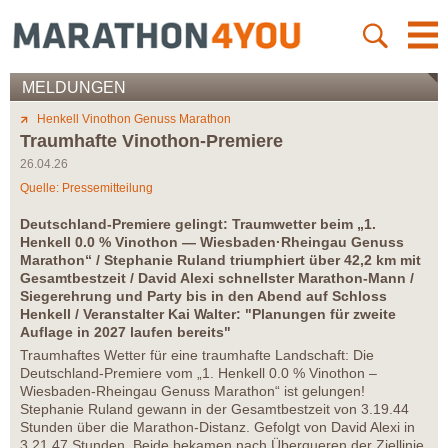
MELDUNGEN
Henkell Vinothon Genuss Marathon
Traumhafte Vinothon-Premiere
26.04.26
Quelle: Pressemitteilung
Deutschland-Premiere gelingt: Traumwetter beim „1.
Henkell 0.0 % Vinothon — Wiesbaden·Rheingau Genuss
Marathon“ / Stephanie Ruland triumphiert über 42,2 km mit
Gesamtbestzeit / David Alexi schnellster Marathon-Mann /
Siegerehrung und Party bis in den Abend auf Schloss
Henkell / Veranstalter Kai Walter: "Planungen für zweite
Auflage in 2027 laufen bereits"
Traumhaftes Wetter für eine traumhafte Landschaft: Die
Deutschland-Premiere vom „1. Henkell 0.0 % Vinothon –
Wiesbaden-Rheingau Genuss Marathon“ ist gelungen!
Stephanie Ruland gewann in der Gesamtbestzeit von 3.19.44
Stunden über die Marathon-Distanz. Gefolgt von David Alexi in
3.21.47 Stunden. Beide bekamen nach Überqueren der Ziellinie