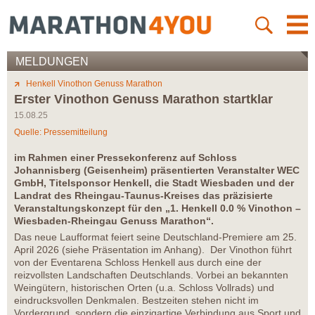
MELDUNGEN
Henkell Vinothon Genuss Marathon
Erster Vinothon Genuss Marathon startklar
15.08.25
Quelle: Pressemitteilung
im Rahmen einer Pressekonferenz auf Schloss
Johannisberg (Geisenheim) präsentierten Veranstalter WEC
GmbH, Titelsponsor Henkell, die Stadt Wiesbaden und der
Landrat des Rheingau-Taunus-Kreises das präzisierte
Veranstaltungskonzept für den „1. Henkell 0.0 % Vinothon –
Wiesbaden-Rheingau Genuss Marathon“.
Das neue Laufformat feiert seine Deutschland-Premiere am 25.
April 2026 (siehe Präsentation im Anhang). Der Vinothon führt
von der Eventarena Schloss Henkell aus durch eine der
reizvollsten Landschaften Deutschlands. Vorbei an bekannten
Weingütern, historischen Orten (u.a. Schloss Vollrads) und
eindrucksvollen Denkmalen. Bestzeiten stehen nicht im
Vordergrund, sondern die einzigartige Verbindung aus Sport und