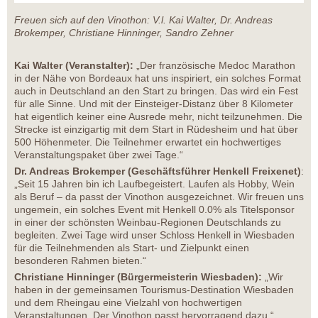
Freuen sich auf den Vinothon: V.l. Kai Walter, Dr. Andreas
Brokemper, Christiane Hinninger, Sandro Zehner
Kai Walter (Veranstalter):
„Der französische Medoc Marathon
in der Nähe von Bordeaux hat uns inspiriert, ein solches Format
auch in Deutschland an den Start zu bringen. Das wird ein Fest
für alle Sinne. Und mit der Einsteiger-Distanz über 8 Kilometer
hat eigentlich keiner eine Ausrede mehr, nicht teilzunehmen. Die
Strecke ist einzigartig mit dem Start in Rüdesheim und hat über
500 Höhenmeter. Die Teilnehmer erwartet ein hochwertiges
Veranstaltungspaket über zwei Tage.“
Dr. Andreas Brokemper (Geschäftsführer Henkell Freixenet)
:
„Seit 15 Jahren bin ich Laufbegeistert. Laufen als Hobby, Wein
als Beruf – da passt der Vinothon ausgezeichnet. Wir freuen uns
ungemein, ein solches Event mit Henkell 0.0% als Titelsponsor
in einer der schönsten Weinbau-Regionen Deutschlands zu
begleiten. Zwei Tage wird unser Schloss Henkell in Wiesbaden
für die Teilnehmenden als Start- und Zielpunkt einen
besonderen Rahmen bieten.“
Christiane Hinninger (Bürgermeisterin Wiesbaden):
„Wir
haben in der gemeinsamen Tourismus-Destination Wiesbaden
und dem Rheingau eine Vielzahl von hochwertigen
Veranstaltungen. Der Vinothon passt hervorragend dazu.“