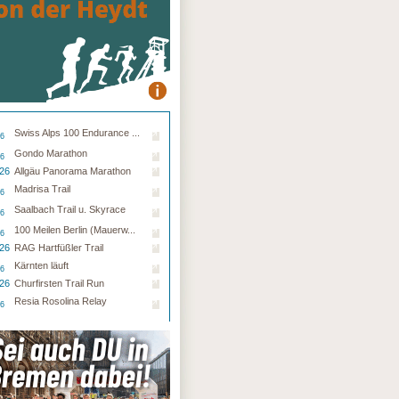
Swiss Alps 100 Endurance ...
26
Gondo Marathon
26
.26
Allgäu Panorama Marathon
Madrisa Trail
26
Saalbach Trail u. Skyrace
26
100 Meilen Berlin (Mauerw...
26
.26
RAG Hartfüßler Trail
Kärnten läuft
26
.26
Churfirsten Trail Run
Resia Rosolina Relay
26