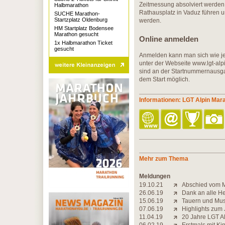
Zeitmessung absolviert werden
Halbmarathon
Rathausplatz in Vaduz führen 
SUCHE Marathon-
Startzplatz Oldenburg
werden.
HM Startplatz Bodensee
Marathon gesucht
Online anmelden
1x Halbmarathon Ticket
gesucht
Anmelden kann man sich wie jed
unter der Webseite www.lgt-alp
sind an der Startnummernausg
dem Start möglich.
Informationen: LGT Alpin Mar
Mehr zum Thema
Meldungen
19.10.21
Abschied vom M
26.06.19
Dank an alle He
15.06.19
Tauern und Mus
07.06.19
Highlights zum
11.04.19
20 Jahre LGT A