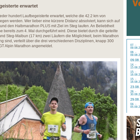
eisterte erwartet
der hundert Laufbegeisterte erwartet, welche die 42.2 km von
egen werden. Wer lieber eine kürzere Distanz absolviert, kann sich auf
 und den Halbmarathon PLUS mit Ziel im Steg laufen. An Beliebtheit
e bereits zum 4. Mal durchgeführt wird. Diese bietet durch die geteilte
und Steg-Malbun (17 km) zwei Läufern die Möglichkeit, beim Marathon
ng sind, verteilt über die drei verschiedenen Disziplinen, knapp 300
07. -
GT Alpin Marathon angemeldet.
09.08.
08. -
09.08.
09.08
14. -
15.08.
15. -
16.08.
15. -
16.08.
23.08
28. -
30.08.
29.08
04. -
05.09.