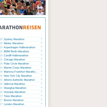
.26
Sydney Marathon
.26
Médoc Marathon
.26
Kopenhagen Halbmarathon
.26
BMW Berlin-Marathon
.26
Cardiff Halbmarathon
.26
Chicago Marathon
.26
Polar Circle Marathon
.26
Marine Corps Marathon
.26
Mainova Frankfurt Maratho...
.26
New York City Marathon
.26
Athens Authentic Marathon
.26
Valencia Marathon
.26
Shanghai Marathon
.26
Honolulu Marathon
.27
Tokio Marathon
.27
Boston Marathon
.27
London Marathon