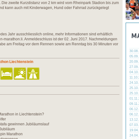
. Die zweite Kurzdistanz von 2 km wird vom Rheinpark Stadion bis zum
und kann auch mit Kinderwagen, Hund oder Fahrrad zurückgelegt
es Jahr ausschliesslich online, mehr Informationen sind erhältlich
in-marathon.li. Anmeldeschluss ist der 02. Juni 2017. Nachmeldungen
abe am Freitag vor dem Rennen sowie am Renntag bis 30 Minuten vor
30.08
05.09
athon Liechtenstein
20.09
27.09
04.10
11.10
24.10
25.10
25.10
01.11
09.11
06.12
arathon in Liechtenstein?
06.12
lfer
13.12
tafa gewinnen Jubiläumslauf
07.03
 Jubiläum
19.04
lpin Marathon
24.04