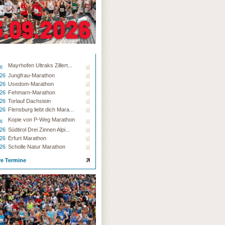
Mayrhofen Ultraks Zillert...
26
.26
Jungfrau-Marathon
.26
Usedom-Marathon
.26
Fehmarn-Marathon
.26
Torlauf Dachstein
.26
Flensburg liebt dich Mara...
Kopie von P-Weg Marathon
26
.26
Südtirol Drei Zinnen Alpi...
.26
Erfurt Marathon
.26
Scholle Natur Marathon
re Termine