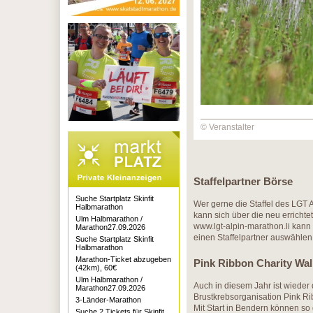
© Veranstalter
Staffelpartner Börse
Suche Startplatz Skinfit
Wer gerne die Staffel des LGT A
Halbmarathon
kann sich über die neu erricht
Ulm Halbmarathon /
www.lgt-alpin-marathon.li kann
Marathon27.09.2026
einen Staffelpartner auswähle
Suche Startplatz Skinfit
Halbmarathon
Marathon-Ticket abzugeben
Pink Ribbon Charity Wal
(42km), 60€
Ulm Halbmarathon /
Auch in diesem Jahr ist wieder 
Marathon27.09.2026
Brustkrebsorganisation Pink Ri
3-Länder-Marathon
Mit Start in Bendern können so
Suche 2 Tickets für Skinfit