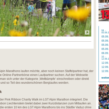
04. -
05.09.
05.09
05.09
05.09
05.09
06.09
10. -
12.09.
12.09
12.09
lpin Marathons laufen möchte, aber noch keinen Staffelpartner hat, der
12.09
ete Online-Partnerbörse einen Laufpartner suchen. Auf der Webseite
weite
 man sich unter der Kategorie ‚Wettkämpfe‘ einschreiben oder direkt
n und so Teil des wunderschönen Berglaufes werden.
k
der Pink Ribbon Charity Walk im LGT Alpin Marathon integriert. Die
bbon Liechtenstein bietet dabei zwei Kurzdistanzen zum Mitlaufen an.
 die ersten 10 km des LGT Alpin Marathons bis ins Städtle Vaduz ohne