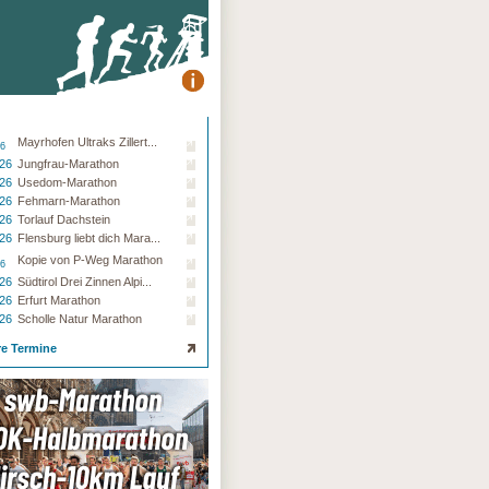
Mayrhofen Ultraks Zillert...
26
.26
Jungfrau-Marathon
.26
Usedom-Marathon
.26
Fehmarn-Marathon
.26
Torlauf Dachstein
.26
Flensburg liebt dich Mara...
Kopie von P-Weg Marathon
26
.26
Südtirol Drei Zinnen Alpi...
.26
Erfurt Marathon
.26
Scholle Natur Marathon
re Termine