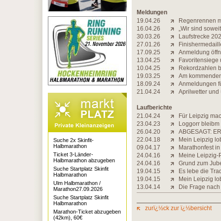
Meldungen
19.04.26
Regenrennen mi
16.04.26
„Wir sind soweit
30.03.26
Laufstrecke 2026
27.01.26
Finishermedaill
17.09.25
Anmeldung öff
13.04.25
Favoritensiege
10.04.25
Rekordzahlen be
19.03.25
Am kommenden 
18.09.24
Anmeldungen fü
21.04.24
Aprilwetter und
Laufberichte
21.04.24
Für Leipzig mach
23.04.23
Loggorr bleibm
26.04.20
ABGESAGT: ER
22.04.18
Mein Leipzig lob
Suche 2x Skinfit-
Halbmarathon
09.04.17
Marathonfest in
Ticket 3-Länder-
24.04.16
Meine Leipzig-
Halbmarathon abzugeben
24.04.16
Grund zum Jub
Suche Startplatz Skinfit
19.04.15
Es lebe die Trad
Halbmarathon
19.04.15
Mein Leipzig lob
Ulm Halbmarathon /
13.04.14
Die Frage nach
Marathon27.09.2026
Suche Startplatz Skinfit
Halbmarathon
zurï¿½ck zur ï¿½bersicht
Marathon-Ticket abzugeben
(42km), 60€