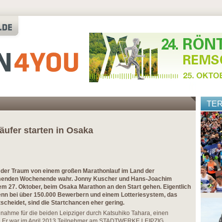
TE
äufer starten in Osaka
d der Traum von einem großen Marathonlauf im Land der
enden Wochenende wahr. Jonny Kuscher und Hans-Joachim
 27. Oktober, beim Osaka Marathon an den Start gehen. Eigentlich
denn bei über 150.000 Bewerbern und einem Lotteriesystem, das
tscheidet, sind die Startchancen eher gering.
nahme für die beiden Leipziger durch Katsuhiko Tahara, einen
 Er war im April 2013 Teilnehmer am STADTWERKE LEIPZIG