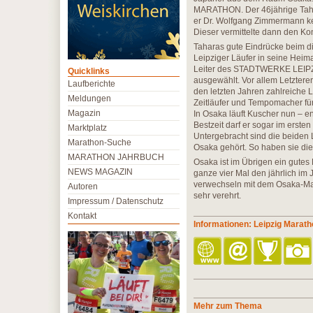
MARATHON. Der 46jährige Tahara 
er Dr. Wolfgang Zimmermann ke
Dieser vermittelte dann den Ko
Taharas gute Eindrücke beim di
Leipziger Läufer in seine Heim
Leiter des STADTWERKE LEIPZ
Quicklinks
ausgewählt. Vor allem Letzterer
Laufberichte
den letzten Jahren zahlreiche L
Meldungen
Zeitläufer und Tempomacher für 
Magazin
In Osaka läuft Kuscher nun – e
Bestzeit darf er sogar im ersten
Marktplatz
Untergebracht sind die beiden L
Marathon-Suche
Osaka gehört. So haben sie die 
MARATHON JAHRBUCH
Osaka ist im Übrigen ein gutes 
NEWS MAGAZIN
ganze vier Mal den jährlich im
verwechseln mit dem Osaka-Mar
Autoren
sehr verehrt.
Impressum / Datenschutz
Kontakt
Informationen: Leipzig Marat
Mehr zum Thema