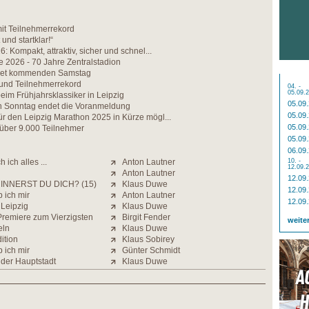
t Teilnehmerrekord
 und startklar!“
: Kompakt, attraktiv, sicher und schnel...
e 2026 - 70 Jahre Zentralstadion
net kommenden Samstag
 und Teilnehmerrekord
04. -
05.09.
im Frühjahrsklassiker in Leipzig
05.09
Sonntag endet die Voranmeldung
05.09
r den Leipzig Marathon 2025 in Kürze mögl...
05.09
 über 9.000 Teilnehmer
05.09
06.09
 ich alles ...
Anton Lautner
10. -
12.09.
Anton Lautner
12.09
INNERST DU DICH? (15)
Klaus Duwe
12.09
 ich mir
Anton Lautner
12.09
 Leipzig
Klaus Duwe
Premiere zum Vierzigsten
Birgit Fender
weite
eln
Klaus Duwe
ition
Klaus Sobirey
 ich mir
Günter Schmidt
 der Hauptstadt
Klaus Duwe