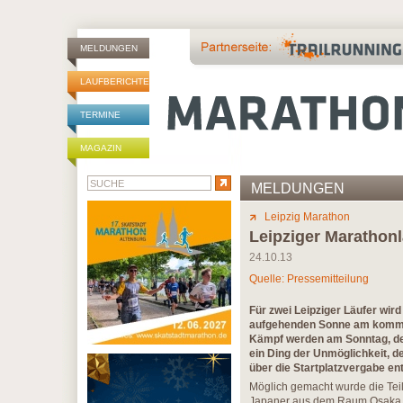
MELDUNGEN
LAUFBERICHTE
TERMINE
MAGAZIN
MELDUNGEN
Leipzig Marathon
Leipziger Marathonl
24.10.13
Quelle: Pressemitteilung
Für zwei Leipziger Läufer wir
aufgehenden Sonne am komm
Kämpf werden am Sonntag, dem
ein Ding der Unmöglichkeit, 
über die Startplatzvergabe en
Möglich gemacht wurde die Teil
Japaner aus dem Raum Osaka.