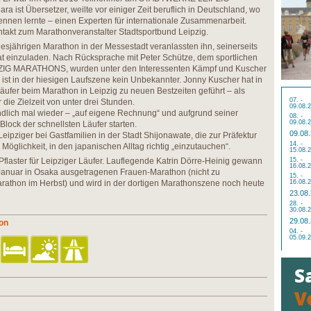
ist Übersetzer, weilte vor einiger Zeit beruflich in Deutschland, wo
nnen lernte – einen Experten für internationale Zusammenarbeit.
ntakt zum Marathonveranstalter Stadtsportbund Leipzig.
esjährigen Marathon in der Messestadt veranlassten ihn, seinerseits
at einzuladen. Nach Rücksprache mit Peter Schütze, dem sportlichen
IG MARATHONS, wurden unter den Interessenten Kämpf und Kuscher
 ist in der hiesigen Laufszene kein Unbekannter. Jonny Kuscher hat in
äufer beim Marathon in Leipzig zu neuen Bestzeiten geführt – als
07. -
die Zielzeit von unter drei Stunden.
09.08.
ndlich mal wieder – „auf eigene Rechnung“ und aufgrund seiner
08. -
09.08.
 Block der schnellsten Läufer starten.
09.08
eipziger bei Gastfamilien in der Stadt Shijonawate, die zur Präfektur
14. -
Möglichkeit, in den japanischen Alltag richtig „einzutauchen“.
15.08.
Pflaster für Leipziger Läufer. Lauflegende Katrin Dörre-Heinig gewann
15. -
16.08.
 Januar in Osaka ausgetragenen Frauen-Marathon (nicht zu
15. -
athon im Herbst) und wird in der dortigen Marathonszene noch heute
16.08.
23.08
28. -
30.08.
29.08
hon
04. -
05.09.