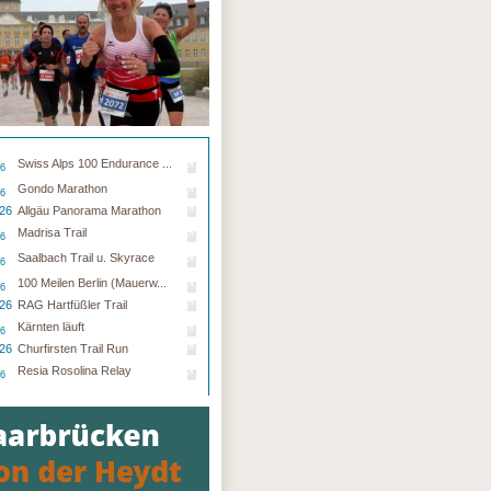
Swiss Alps 100 Endurance ...
26
Gondo Marathon
26
.26
Allgäu Panorama Marathon
Madrisa Trail
26
Saalbach Trail u. Skyrace
26
100 Meilen Berlin (Mauerw...
26
.26
RAG Hartfüßler Trail
Kärnten läuft
26
.26
Churfirsten Trail Run
Resia Rosolina Relay
26