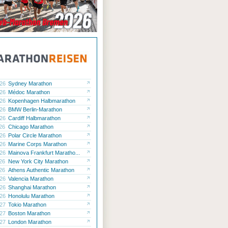
.26
Sydney Marathon
.26
Médoc Marathon
.26
Kopenhagen Halbmarathon
.26
BMW Berlin-Marathon
.26
Cardiff Halbmarathon
.26
Chicago Marathon
.26
Polar Circle Marathon
.26
Marine Corps Marathon
.26
Mainova Frankfurt Maratho...
.26
New York City Marathon
.26
Athens Authentic Marathon
.26
Valencia Marathon
.26
Shanghai Marathon
.26
Honolulu Marathon
.27
Tokio Marathon
.27
Boston Marathon
.27
London Marathon