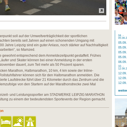
rpunkt soll auf der Umweltverträglichkeit der sportlichen
04. -
05.09.
 achten bereits seit Jahren auf einen schonenden Umgang mit
05.09
 Jahre Leipzig sind ein guter Anlass, noch stärker auf Nachhaltigkeit
05.09
uarbeiten“, so Mamzed.
05.09
ie gewohnt entsprechend dem Anmeldezeitpunkt gestaffelt. Frühes
05.09
Läufer und Skater können bei einer Anmeldung in der ersten
06.09
November dauert, zum Teil mehr als 50 Prozent sparen.
10. -
12.09.
cken Marathon, Halbmarathon, 10 km, 4 km sowie der Inline-
12.09
ollstuhlfahrer können sich für den Halbmarathon anmelden. Die
12.09
ierte Laufstrecke führt über 21 Kilometer durch das Zentrum und die
12.09
demzufolge von den Startern auf der Marathonstrecke zwei Mal
weite
Freizeit- und Leistungssportler am STADWERKE LEIPZIG MARATHON
ltung zu einem der bedeutendsten Sportevents der Region gemacht.
hon