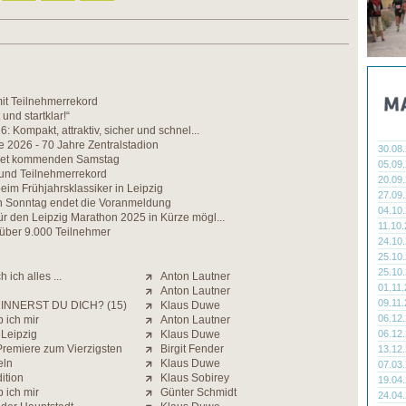
t Teilnehmerrekord
 und startklar!“
: Kompakt, attraktiv, sicher und schnel...
e 2026 - 70 Jahre Zentralstadion
30.08
net kommenden Samstag
05.09
 und Teilnehmerrekord
20.09
im Frühjahrsklassiker in Leipzig
27.09
Sonntag endet die Voranmeldung
04.10
r den Leipzig Marathon 2025 in Kürze mögl...
11.10
 über 9.000 Teilnehmer
24.10
25.10
25.10
 ich alles ...
Anton Lautner
01.11
Anton Lautner
09.11
INNERST DU DICH? (15)
Klaus Duwe
06.12
 ich mir
Anton Lautner
 Leipzig
Klaus Duwe
06.12
Premiere zum Vierzigsten
Birgit Fender
13.12
eln
Klaus Duwe
07.03
ition
Klaus Sobirey
19.04
 ich mir
Günter Schmidt
24.04