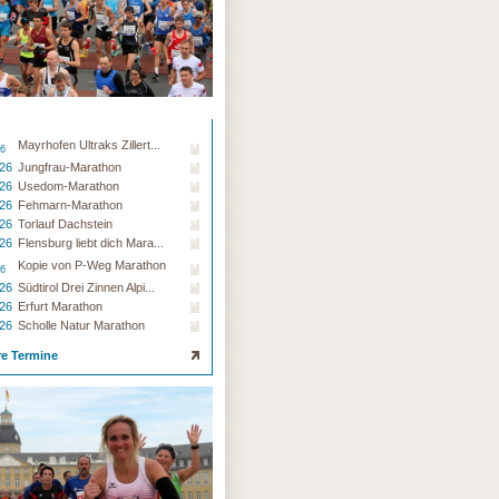
Mayrhofen Ultraks Zillert...
26
.26
Jungfrau-Marathon
.26
Usedom-Marathon
.26
Fehmarn-Marathon
.26
Torlauf Dachstein
.26
Flensburg liebt dich Mara...
Kopie von P-Weg Marathon
26
.26
Südtirol Drei Zinnen Alpi...
.26
Erfurt Marathon
.26
Scholle Natur Marathon
re Termine