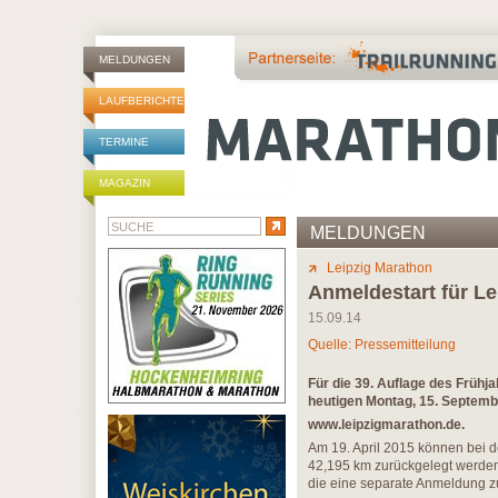
MELDUNGEN
LAUFBERICHTE
TERMINE
MAGAZIN
MELDUNGEN
Leipzig Marathon
Anmeldestart für Le
15.09.14
Quelle: Pressemitteilung
Für die 39. Auflage des Frühj
heutigen Montag, 15. Septembe
www.leipzigmarathon.de
.
Am 19. April 2015 können bei de
42,195 km zurückgelegt werden
die eine separate Anmeldung zu