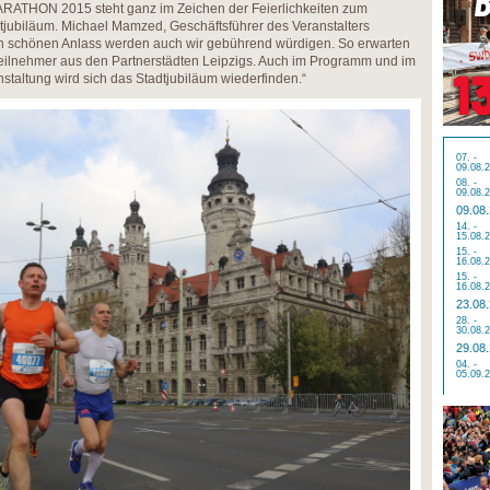
THON 2015 steht ganz im Zeichen der Feierlichkeiten zum
tjubiläum. Michael Mamzed, Geschäftsführer des Veranstalters
en schönen Anlass werden auch wir gebührend würdigen. So erwarten
Teilnehmer aus den Partnerstädten Leipzigs. Auch im Programm und im
staltung wird sich das Stadtjubiläum wiederfinden.“
07. -
09.08.
08. -
09.08.
09.08
14. -
15.08.
15. -
16.08.
15. -
16.08.
23.08
28. -
30.08.
29.08
04. -
05.09.