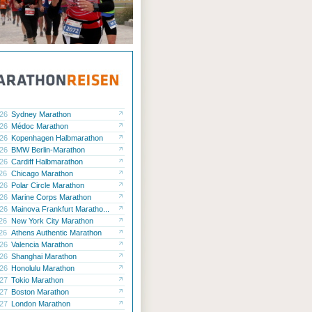
.26
Sydney Marathon
.26
Médoc Marathon
.26
Kopenhagen Halbmarathon
.26
BMW Berlin-Marathon
.26
Cardiff Halbmarathon
.26
Chicago Marathon
.26
Polar Circle Marathon
.26
Marine Corps Marathon
.26
Mainova Frankfurt Maratho...
.26
New York City Marathon
.26
Athens Authentic Marathon
.26
Valencia Marathon
.26
Shanghai Marathon
.26
Honolulu Marathon
.27
Tokio Marathon
.27
Boston Marathon
.27
London Marathon