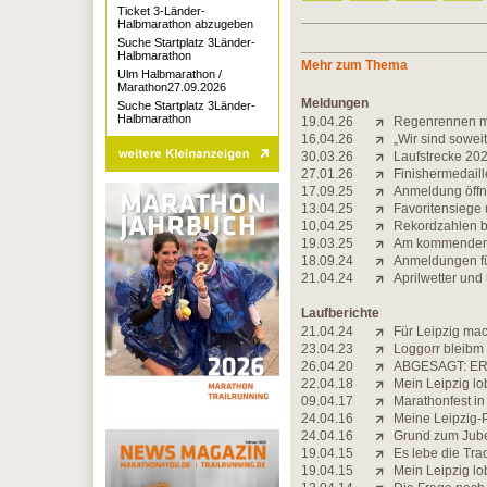
Ticket 3-Länder-
Halbmarathon abzugeben
Suche Startplatz 3Länder-
Halbmarathon
Mehr zum Thema
Ulm Halbmarathon /
Marathon27.09.2026
Meldungen
Suche Startplatz 3Länder-
Halbmarathon
19.04.26
Regenrennen mi
16.04.26
„Wir sind soweit
30.03.26
Laufstrecke 2026
27.01.26
Finishermedaill
17.09.25
Anmeldung öff
13.04.25
Favoritensiege
10.04.25
Rekordzahlen be
19.03.25
Am kommenden 
18.09.24
Anmeldungen fü
21.04.24
Aprilwetter und
Laufberichte
21.04.24
Für Leipzig mach
23.04.23
Loggorr bleibm
26.04.20
ABGESAGT: ER
22.04.18
Mein Leipzig lob
09.04.17
Marathonfest in
24.04.16
Meine Leipzig-
24.04.16
Grund zum Jub
19.04.15
Es lebe die Trad
19.04.15
Mein Leipzig lob