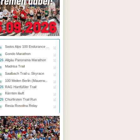
Swiss Alps 100 Endurance ...
26
Gondo Marathon
26
.26
Allgäu Panorama Marathon
Madrisa Trail
26
Saalbach Trail u. Skyrace
26
100 Meilen Berlin (Mauerw...
26
.26
RAG Hartfüßler Trail
Kärnten läuft
26
.26
Churfirsten Trail Run
Resia Rosolina Relay
26