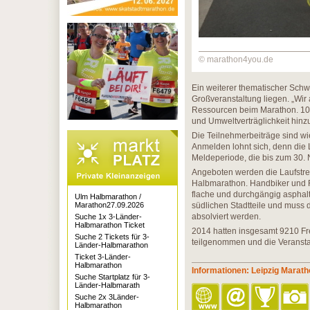
© marathon4you.de
Ein weiterer thematischer Schwe
Großveranstaltung liegen. „Wir
Ressourcen beim Marathon. 1000
und Umweltverträglichkeit hinz
Die Teilnehmerbeiträge sind w
Anmelden lohnt sich, denn die 
Meldeperiode, die bis zum 30. 
Angeboten werden die Laufstre
Halbmarathon. Handbiker und R
flache und durchgängig asphalt
Ulm Halbmarathon /
Marathon27.09.2026
südlichen Stadtteile und muss 
absolviert werden.
Suche 1x 3-Länder-
Halbmarathon Ticket
2014 hatten insgesamt 9210 
Suche 2 Tickets für 3-
teilgenommen und die Veransta
Länder-Halbmarathon
Ticket 3-Länder-
Halbmarathon
Informationen: Leipzig Marat
Suche Startplatz für 3-
Länder-Halbmarath
Suche 2x 3Länder-
Halbmarathon