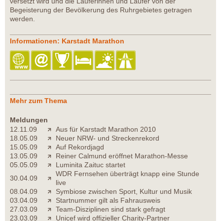
versetzt wird und die Läuferinnen und Läufer von der
Begeisterung der Bevölkerung des Ruhrgebietes getragen
werden.
Informationen: Karstadt Marathon
Mehr zum Thema
Meldungen
12.11.09
Aus für Karstadt Marathon 2010
18.05.09
Neuer NRW- und Streckenrekord
15.05.09
Auf Rekordjagd
13.05.09
Reiner Calmund eröffnet Marathon-Messe
05.05.09
Luminita Zaituc startet
WDR Fernsehen überträgt knapp eine Stunde
30.04.09
live
08.04.09
Symbiose zwischen Sport, Kultur und Musik
03.04.09
Startnummer gilt als Fahrausweis
27.03.09
Team-Disziplinen sind stark gefragt
23.03.09
Unicef wird offizieller Charity-Partner