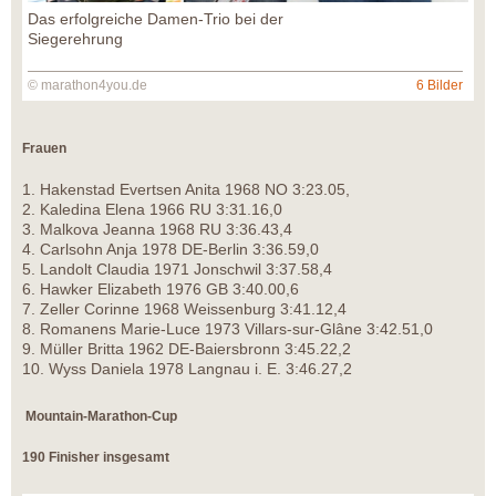
Das erfolgreiche Damen-Trio bei der
Siegerehrung
© marathon4you.de
6 Bilder
Frauen
1. Hakenstad Evertsen Anita 1968 NO 3:23.05,
2. Kaledina Elena 1966 RU 3:31.16,0
3. Malkova Jeanna 1968 RU 3:36.43,4
4. Carlsohn Anja 1978 DE-Berlin 3:36.59,0
5. Landolt Claudia 1971 Jonschwil 3:37.58,4
6. Hawker Elizabeth 1976 GB 3:40.00,6
7. Zeller Corinne 1968 Weissenburg 3:41.12,4
8. Romanens Marie-Luce 1973 Villars-sur-Glâne 3:42.51,0
9. Müller Britta 1962 DE-Baiersbronn 3:45.22,2
10. Wyss Daniela 1978 Langnau i. E. 3:46.27,2
Mountain-Marathon-Cup
190 Finisher insgesamt