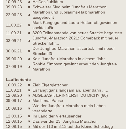
10.09.23
Heißes Jubiläum
09.09.23
Schweizer Sieg beim Jungfrau Marathon
Marathon und Jubiläums-Halbmarathon
22.06.23
ausgebucht
Mark Kangogo und Laura Hottenrott gewinnen
11.09.22
spektakulär
11.09.21
3200 Teilnehmende von neuer Strecke begeistert
Jungfrau-Marathon 2021: Comeback mit neuer
03.09.21
Streckenführ...
Der Jungfrau-Marathon ist zurück - mit neuer
30.06.21
Streckenfü...
09.06.20
Kein Jungfrau-Marathon in diesem Jahr
Robbie Simpson gewinnt erneut den Jungfrau-
07.09.19
Marathon
Laufberichte
10.09.22
Ziel: Eigergletscher
11.09.21
Es fängt ganz langsam an, aber dann ...…
12.09.20
ABGESAGT: ERINNERST DU DICH? (60)
09.09.17
Mach mal Pause
Wie der Jungfrau-Marathon mein Leben
10.09.16
veränderte
12.09.15
Im Land der Viertausender
12.09.15
Das war der 23. Jungfrau Marathon
12.09.15
Mit der 113 in 3:13 auf die Kleine Scheidegg