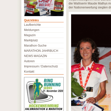
die Walliserin Maude Mathys mi
der Nationenwertung siegten d
Quicklinks
Laufberichte
Meldungen
Magazin
Marktplatz
Marathon-Suche
MARATHON JAHRBUCH
NEWS MAGAZIN
Autoren
Impressum / Datenschutz
Kontakt