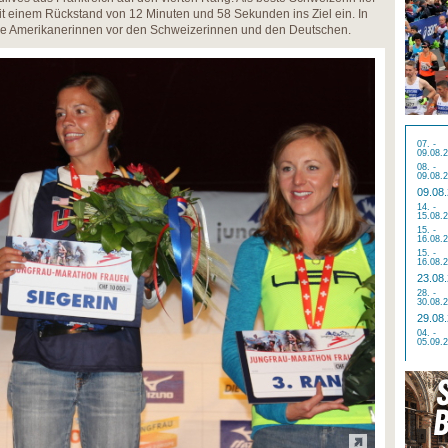
t einem Rückstand von 12 Minuten und 58 Sekunden ins Ziel ein. In
ie Amerikanerinnen vor den Schweizerinnen und den Deutschen.
07. -
09.08.
08. -
09.08.
09.08
14. -
15.08.
15. -
16.08.
15. -
16.08.
23.08
28. -
30.08.
29.08
04. -
05.09.