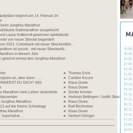
artplätze beginnt am 14. Februar 24
m
 beim Jungfrau Marathon
Jubiläums-Halbmarathon ausgebucht
nd Laura Hottenrott gewinnen spektakulär
nde von neuer Strecke begeistert
hon 2021: Comeback mit neuer Streckenführ...
rathon ist zurück - mit neuer Streckenfü...
30.08
Marathon in diesem Jahr
05.09
 gewinnt erneut den Jungfrau-Marathon
20.09
27.09
04.10
cher
Thomas Enck
11.10
angsam an, aber dann ...…
Carsten Koczor
24.10
INNERST DU DICH? (60)
Klaus Duwe
25.10
e
Klaus Duwe
25.10
au-Marathon mein Leben veränderte
Günter Kromer
01.11
ertausender
Andreas Bettingen / Judith Strack
09.11
. Jungfrau Marathon
Klaus Duwe
06.12
3:13 auf die Kleine Scheidegg
Ralf Birchmeier
06.12
gfrau Marathon
Klaus Duwe
13.12
Superlative ...
Herbert Orlinger
07.03
19.04
24.04