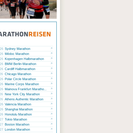
.26
Sydney Marathon
.26
Médoc Marathon
.26
Kopenhagen Halbmarathon
.26
BMW Berlin-Marathon
.26
Cardiff Halbmarathon
.26
Chicago Marathon
.26
Polar Circle Marathon
.26
Marine Corps Marathon
.26
Mainova Frankfurt Maratho...
.26
New York City Marathon
.26
Athens Authentic Marathon
.26
Valencia Marathon
.26
Shanghai Marathon
.26
Honolulu Marathon
.27
Tokio Marathon
.27
Boston Marathon
.27
London Marathon