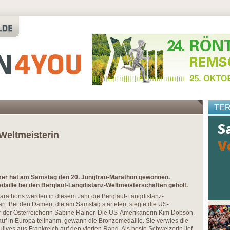
TE
Weltmeisterin
mer hat am Samstag den 20. Jungfrau-Marathon gewonnen.
medaille bei den Berglauf-Langdistanz-Weltmeisterschaften geholt.
rathons werden in diesem Jahr die Berglauf-Langdistanz-
n. Bei den Damen, die am Samstag starteten, siegte die US-
r der Österreicherin Sabine Rainer. Die US-Amerikanerin Kim Dobson,
uf in Europa teilnahm, gewann die Bronzemedaille. Sie verwies die
ives aus Frankreich auf den vierten Rang. Als beste Schweizerin lief