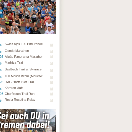
Swiss Alps 100 Endurance ...
26
Gondo Marathon
26
.26
Allgäu Panorama Marathon
Madrisa Trail
26
Saalbach Trail u. Skyrace
26
100 Meilen Berlin (Mauerw...
26
.26
RAG Hartfüßler Trail
Kärnten läuft
26
.26
Churfirsten Trail Run
Resia Rosolina Relay
26