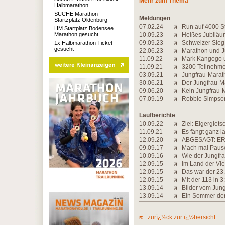
Mehr zum Thema
Halbmarathon
SUCHE Marathon-
Meldungen
Startzplatz Oldenburg
07.02.24
Run auf 4000 St
HM Startplatz Bodensee
Marathon gesucht
10.09.23
Heißes Jubiläu
09.09.23
Schweizer Sieg
1x Halbmarathon Ticket
gesucht
22.06.23
Marathon und 
11.09.22
Mark Kangogo u
11.09.21
3200 Teilnehme
03.09.21
Jungfrau-Marat
30.06.21
Der Jungfrau-Ma
09.06.20
Kein Jungfrau-
07.09.19
Robbie Simpson
Laufberichte
10.09.22
Ziel: Eigerglets
11.09.21
Es fängt ganz l
12.09.20
ABGESAGT: ER
09.09.17
Mach mal Paus
10.09.16
Wie der Jungfr
12.09.15
Im Land der Vi
12.09.15
Das war der 23
12.09.15
Mit der 113 in 
13.09.14
Bilder vom Jun
13.09.14
Ein Sommer der 
zurï¿½ck zur ï¿½bersicht