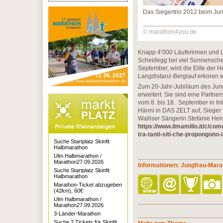
Das Siegertrio 2012 beim Ju
© marathon4you.de
Knapp 4‘000 Läuferinnen und L
Scheidegg bei viel Sonnensche
September, wird die Elite der 
Langdistanz-Berglauf erkoren w
Zum 20-Jahr-Jubiläum des Ju
erweitert. Sie sind eine Partn
vom 8. bis 18. September in In
Hänni in DAS ZELT auf, Sieger
Walliser Sängerin Stefanie He
https://www.ilmamilio.it/c/co
tra-tanti-siti-che-propongono-i
Suche Startplatz Skinfit
Halbmarathon
Ulm Halbmarathon /
Marathon27.09.2026
Informationen: Jungfrau-Mara
Suche Startplatz Skinfit
Halbmarathon
Marathon-Ticket abzugeben
(42km), 60€
Ulm Halbmarathon /
Marathon27.09.2026
3-Länder-Marathon
Suche 2 Tickets für Skinfit