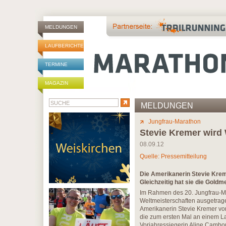
MELDUNGEN
LAUFBERICHTE
TERMINE
MAGAZIN
MELDUNGEN
Jungfrau-Marathon
Stevie Kremer wird 
08.09.12
Quelle: Pressemitteilung
Die Amerikanerin Stevie Kre
Gleichzeitig hat sie die Gold
Im Rahmen des 20. Jungfrau-Ma
Weltmeisterschaften ausgetrage
Amerikanerin Stevie Kremer vo
die zum ersten Mal an einem La
Vorjahressiegerin Aline Camboul