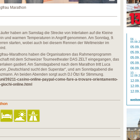
ngfrau Marathon
äufer haben am Samstag die Strecke von Interlaken auf die Kleine
in und warmen Temperaturen in Angriff genommen. Am Sonntag, 9.
04. -
05.09.
Herren starten, wobei auch bei diesem Rennen der Weltmeister im
05.09
ird.
05.09
ngfrau-Marathons haben die Organisatoren das Rahmenprogramm
05.09
erschaft mit dem Schweizer Tourneetheater DAS ZELT eingegangen, das
05.09
terlaken gastiert. Am Samstagabend nach dem Marathon tritt Luca
06.09
 von „Deutschland sucht den Superstar“, und am Sonntagabend die
10. -
inzmann. An beiden Abenden sorgt auch DJ Ötzi für Stimmung.
12.09.
muni/39211-casino-online-paypal-come-fare-a-trovare-orientamento-
12.09
-giochi-online.html
12.09
12.09
weite
thon