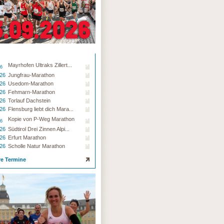
Mayrhofen Ultraks Zillert...
26
.26
Jungfrau-Marathon
.26
Usedom-Marathon
.26
Fehmarn-Marathon
.26
Torlauf Dachstein
.26
Flensburg liebt dich Mara...
Kopie von P-Weg Marathon
26
.26
Südtirol Drei Zinnen Alpi...
.26
Erfurt Marathon
.26
Scholle Natur Marathon
re Termine