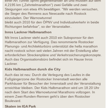
einer Art Tunnel Sprint gegeneinander an und müssen auf dem
4,2195 km („Zehntelmarathon“) zwei Gefälle und zwei
Steigungen von etwa 4% bewältigen. "Wir werden versuchen,
die Sieger des Rennens aus Newcastle nach Rostock
einzuladen. Der Warnowtunnel
bleibt auch 2010 für den ÖPNV und Individualverkehr in beide
Richtungen befahrbar", so der Veranstalter..
Inros Lackner Halbmarathon
Mit Inros Lackner steht auch 2010 ein Subsponsor für den
Halbmarathon zur Verfügung. Das renommierte Rostocker
Planungs- und Architekturbüro unterstützt die hella marathon
nacht rostock schon seit vielen Jahren mit der Erstellung aller
erforderlichen Streckenpläne und Verkehrssicherungskonzepte.
Auch das Organisationsbüro befindet sich im Hause Inros
Lackner.
Kids Halbmarathon durch die City
Auch das ist neu: Durch die Verlegung des Laufes in die
Fußgängerzone der Rostocker Innenstadt werden alle
Parkhäuser für Besucher der Innenstadt und der Veranstaltung
erreichbar bleiben. Der Kids Halbmarathon wird um 18.20 Uhr
nach dem Start des Warnowtunnel Marathons vollzogen. In
einem Zwei-Runden-Rennen geht’s über den Rostocker
Boulevard.
Skaten im IGA Park