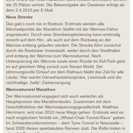
die 25 Plätze verlost. Die Bekanntgabe der Gewinner erfolgt ab
dem 2.4.2010 per E-Mail.
Neue Strecke
Das gab’s noch nie in Rostock: Erstmals werden alle
Wechselpunkte der Marathon Staffel mit der Warnow-Fähre
angesteuert. Durch eine Streckenoptimierung kann erstmalig
sowohl auf dem Hin-, als auch auf dem Rückweg an der
Warnow entlang gelaufen werden. Die Strecke führt zunächst
durch die Rostocker Innenstadt, weiter durch den Stadthafen
und entlang der Warnow zum Warnowtunnel. Nach
Unterquerung der Warnow sowie einer Runde im IGA Park geht
es auf gleichem Weg zurück zum Neuen Markt. Der
stimmungsvolle Einlauf vor dem Rathaus bleibt das Ziel für alle
Läufer. Hier wartet Gänsehautatmosphäre, Livemusik und die
reichhaltige „hella“-Zielversorgung.
Warnowtunnel Marathon
Der Warnowtunnel engagiert sich auch weiterhin als
Hauptsponsor des Marathonlaufes. Zusammen mit dem
Geschäftsführer der Warnowquerungsgesellschaft, Matthias
Herrmann, wrd man 2010 neue Wege gehen. Erstmals wird es
nach englischem Vorbild ein „Wheel-Chair-Tunnel-Race“ geben.
Im Schwesterunternehmen – dem Tyne-Tunnel in Newcastle –
fand 2008 dieses spektakuläre Rennen statt. Die Rollis treten in