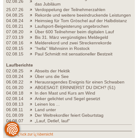
02.08.26
das Jubiläum
25.07.26
Verdoppelung der Teilnehmerzahlen
04.08.25
Rekorde und weitere beeindruckende Leistungen
04.08.24
Heimsieg für Tom Gröschel auf der Halbdistanz
01.08.21
Laufsport-Beigeisterung ungebrochen
07.08.20
Über 600 Teilnehmer beim digitalen Lauf
27.03.19
Bis 31. März vergünstigtes Meldegeld
07.08.16
Melderekord und zwei Streckenrekorde
02.08.15
''hella'' Wahnsinn in Rostock
02.08.15
Paul Schmidt mit sensationeller Bestzeit
Laufberichte
02.08.25
Abseits der Hektik
03.08.24
Über uns die See
06.08.22
Herausragendes Ereignis für einen Schwaben
01.08.20
ABGESAGT: ERINNERST DU DICH? (51)
04.08.18
In den Mast und Kurs am Wind
02.08.14
Anker gelichtet und Segel gesetzt
03.08.13
Leinen los ...
06.08.11
Land unter
01.08.09
Der Weltrekordler feiert Geburtstag
04.08.07
„Lauf, Detlef, lauf“
zurï¿½ck zur ï¿½bersicht