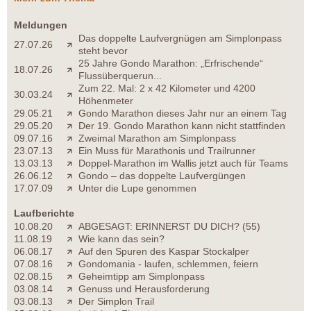
Meldungen
Das doppelte Laufvergnügen am Simplonpass
27.07.26
steht bevor
25 Jahre Gondo Marathon: „Erfrischende“
18.07.26
Flussüberquerun...
Zum 22. Mal: 2 x 42 Kilometer und 4200
30.03.24
Höhenmeter
29.05.21
Gondo Marathon dieses Jahr nur an einem Tag
29.05.20
Der 19. Gondo Marathon kann nicht stattfinden
09.07.16
Zweimal Marathon am Simplonpass
23.07.13
Ein Muss für Marathonis und Trailrunner
13.03.13
Doppel-Marathon im Wallis jetzt auch für Teams
26.06.12
Gondo – das doppelte Laufvergüngen
17.07.09
Unter die Lupe genommen
Laufberichte
10.08.20
ABGESAGT: ERINNERST DU DICH? (55)
11.08.19
Wie kann das sein?
06.08.17
Auf den Spuren des Kaspar Stockalper
07.08.16
Gondomania - laufen, schlemmen, feiern
02.08.15
Geheimtipp am Simplonpass
03.08.14
Genuss und Herausforderung
03.08.13
Der Simplon Trail