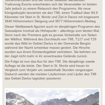
Teilnehmerzahlen und der immer beliebter werdenden
Trailrunnig-Events entschieden sich die Veranstalter im letzten
Jahr jedoch zu einem Relaunch des Programms. Als neue
Königsdiszplin lancierten sie den T88, einen Traillauf über 84,9
Kilometer mit Start in St. Moritz und Ziel in Davos mit insgesamt
3640 Höhenmetern Steigung und 3877 Höhenmetern Abstieg.
Dieser Wettbewerb figuriert auch im diesjährigen Programm des
Swissalpine Irontrail als Höhepunkt – allerdings zum letzten Mal.
Denn nach der Premiere gab es grosse Vorbehalte von Seiten
der Wildhut. Während des Durchlaufs von T88, T127 und T29
wurde das Wild im Gebiet Darlux in der Gemeinde Bergün
während der Nacht scheinbar massiv gestört. Die Hirsche
wurden aus ihrem Einstandsgebiet vertrieben. Sie kehrten vor
der Jagd nicht mehr in ihr anvertrautes Gelände zurück.
Die Folge ist nun das Aus für den T88. Die diesjährige zweite
Auflage ist die letzte. Der Start in St. Moritz wird heuer im
Vergleich zum Vorjahr um zweieinhalb Stunden vorgezogen.
Dadurch werden die meisten Läuferinnen und Läufer des T88
das Gebiet Darlux tagsüber passieren.