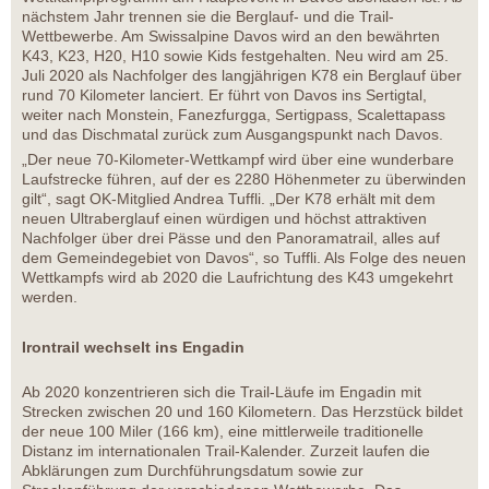
nächstem Jahr trennen sie die Berglauf- und die Trail-
Wettbewerbe. Am Swissalpine Davos wird an den bewährten
K43, K23, H20, H10 sowie Kids festgehalten. Neu wird am 25.
Juli 2020 als Nachfolger des langjährigen K78 ein Berglauf über
rund 70 Kilometer lanciert. Er führt von Davos ins Sertigtal,
weiter nach Monstein, Fanezfurgga, Sertigpass, Scalettapass
und das Dischmatal zurück zum Ausgangspunkt nach Davos.
„Der neue 70-Kilometer-Wettkampf wird über eine wunderbare
Laufstrecke führen, auf der es 2280 Höhenmeter zu überwinden
gilt“, sagt OK-Mitglied Andrea Tuffli. „Der K78 erhält mit dem
neuen Ultraberglauf einen würdigen und höchst attraktiven
Nachfolger über drei Pässe und den Panoramatrail, alles auf
dem Gemeindegebiet von Davos“, so Tuffli. Als Folge des neuen
Wettkampfs wird ab 2020 die Laufrichtung des K43 umgekehrt
werden.
Irontrail wechselt ins Engadin
Ab 2020 konzentrieren sich die Trail-Läufe im Engadin mit
Strecken zwischen 20 und 160 Kilometern. Das Herzstück bildet
der neue 100 Miler (166 km), eine mittlerweile traditionelle
Distanz im internationalen Trail-Kalender. Zurzeit laufen die
Abklärungen zum Durchführungsdatum sowie zur