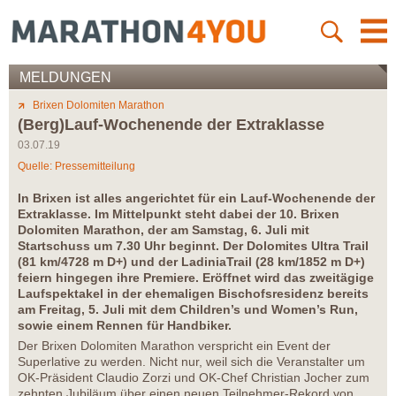
MELDUNGEN
Brixen Dolomiten Marathon
(Berg)Lauf-Wochenende der Extraklasse
03.07.19
Quelle: Pressemitteilung
In Brixen ist alles angerichtet für ein Lauf-Wochenende der
Extraklasse. Im Mittelpunkt steht dabei der 10. Brixen
Dolomiten Marathon, der am Samstag, 6. Juli mit
Startschuss um 7.30 Uhr beginnt. Der Dolomites Ultra Trail
(81 km/4728 m D+) und der LadiniaTrail (28 km/1852 m D+)
feiern hingegen ihre Premiere. Eröffnet wird das zweitägige
Laufspektakel in der ehemaligen Bischofsresidenz bereits
am Freitag, 5. Juli mit dem Children’s und Women’s Run,
sowie einem Rennen für Handbiker.
Der Brixen Dolomiten Marathon verspricht ein Event der
Superlative zu werden. Nicht nur, weil sich die Veranstalter um
OK-Präsident Claudio Zorzi und OK-Chef Christian Jocher zum
zehnten Jubiläum über einen neuen Teilnehmer-Rekord von