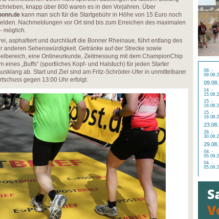
chrieben, knapp über 800 waren es in den Vorjahren. Über
bonn.de
kann man sich für die Startgebühr in Höhe von 15 Euro noch
elden. Nachmeldungen vor Ort sind bis zum Erreichen des maximalen
- möglich.
rei, asphaltiert und durchläuft die Bonner Rheinaue, führt entlang des
er anderen Sehenswürdigkeit. Getränke auf der Strecke sowie
ielbereich, eine Onlineurkunde, Zeitmessung mit dem ChampionChip
 eines „Buffs“ (sportliches Kopf- und Halstuch) für jeden Starter
08. -
sklang ab. Start und Ziel sind am Fritz-Schröder-Ufer in unmittelbarer
09.08.
tschuss gegen 13:00 Uhr erfolgt.
09.08
14. -
15.08.
15. -
16.08.
15. -
16.08.
23.08
28. -
30.08.
29.08
04. -
05.09.
04. -
05.09.