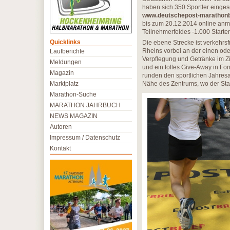
haben sich 350 Sportler einges
www.deutschepost-marathon
bis zum 20.12.2014 online anm
Teilnehmerfeldes -1.000 Starter
Quicklinks
Die ebene Strecke ist verkehrsf
Rheins vorbei an der einen od
Laufberichte
Verpflegung und Getränke im Z
Meldungen
und ein tolles Give-Away in Form
Magazin
runden den sportlichen Jahresau
Marktplatz
Nähe des Zentrums, wo der Star
Marathon-Suche
MARATHON JAHRBUCH
NEWS MAGAZIN
Autoren
Impressum / Datenschutz
Kontakt