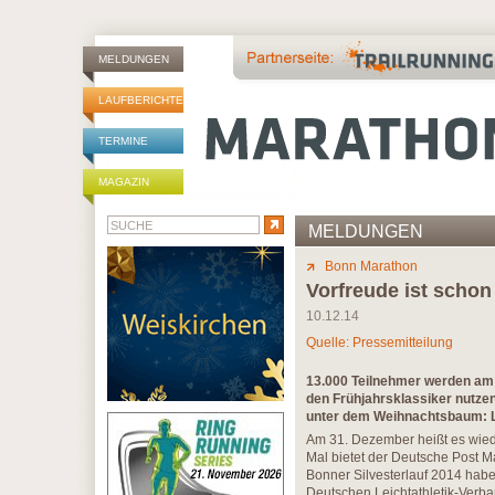
MELDUNGEN
LAUFBERICHTE
TERMINE
MAGAZIN
MELDUNGEN
Bonn Marathon
Vorfreude ist schon
10.12.14
Quelle: Pressemitteilung
13.000 Teilnehmer werden am 1
den Frühjahrsklassiker nutzen
unter dem Weihnachtsbaum: L
Am 31. Dezember heißt es wiede
Mal bietet der Deutsche Post M
Bonner Silvesterlauf 2014 haben
Deutschen Leichtathletik-Verb