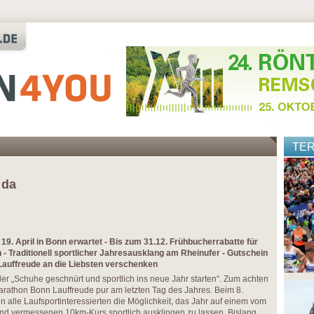
TE
 da
9. April in Bonn erwartet - Bis zum 31.12. Frühbucherrabatte für
 - Traditionell sportlicher Jahresausklang am Rheinufer - Gutschein
auffreude an die Liebsten verschenken
r „Schuhe geschnürt und sportlich ins neue Jahr starten“. Zum achten
arathon Bonn Lauffreude pur am letzten Tag des Jahres. Beim 8.
 alle Laufsportinteressierten die Möglichkeit, das Jahr auf einem vom
and vermessenen 10km-Kurs sportlich ausklingen zu lassen. Bislang