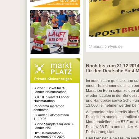
© marathon4you.de
Noch bis zum 31.12.201
für den Deutsche Post 
Im neuen Jahr geht es dann sch
einem Teilnehmerfeld allein be
Suche 1 Ticket für 3-
Marathon Bonn sogar zu den ab
Länder-Halbmarathon
wieder: Laufen in der Bundesst
SUCHE Skinfit 3 Länder
und Handbiker sowie Schul- un
Halbmarathon
13.000 Teilnehmer werden beim 
Panorama marathon
sonthofen
Angemeldet sind bereits über 5
3 Länder Halbmarathon
Disziplinen anmeldet, profitie
11.10.26
Marathonteilnehmer 57 Euro, de
Suche Startplatz für den 3-
Distanz 38 Euro und die 4er-Ma
Länder-HM
Preissprung statt.
Ulm Halbmarathon /
Marathon27.09.2026
Den Liebsten eine Freude mac