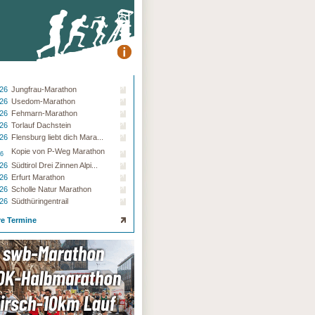
.26
Jungfrau-Marathon
.26
Usedom-Marathon
.26
Fehmarn-Marathon
.26
Torlauf Dachstein
.26
Flensburg liebt dich Mara...
Kopie von P-Weg Marathon
26
.26
Südtirol Drei Zinnen Alpi...
.26
Erfurt Marathon
.26
Scholle Natur Marathon
.26
Südthüringentrail
re Termine