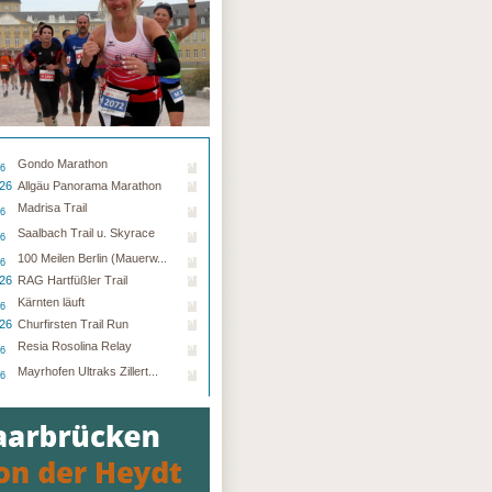
Gondo Marathon
26
.26
Allgäu Panorama Marathon
Madrisa Trail
26
Saalbach Trail u. Skyrace
26
100 Meilen Berlin (Mauerw...
26
.26
RAG Hartfüßler Trail
Kärnten läuft
26
.26
Churfirsten Trail Run
Resia Rosolina Relay
26
Mayrhofen Ultraks Zillert...
26