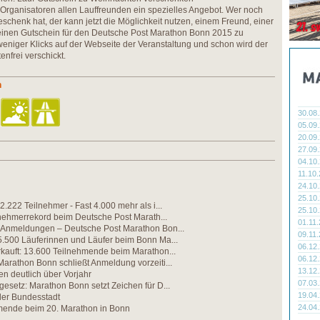
 Organisatoren allen Lauffreunden ein spezielles Angebot. Wer noch
schenk hat, der kann jetzt die Möglichkeit nutzen, einem Freund, einer
einen Gutschein für den Deutsche Post Marathon Bonn 2015 zu
eniger Klicks auf der Webseite der Veranstaltung und schon wird der
nfrei verschickt.
n
30.08
05.09
20.09
27.09
04.10
11.10
24.10
25.10
2.222 Teilnehmer - Fast 4.000 mehr als i...
25.10
lnehmerrekord beim Deutsche Post Marath...
01.11
 Anmeldungen – Deutsche Post Marathon Bon...
09.11
5.500 Läuferinnen und Läufer beim Bonn Ma...
06.12
kauft: 13.600 Teilnehmende beim Marathon...
06.12
arathon Bonn schließt Anmeldung vorzeiti...
13.12
n deutlich über Vorjahr
07.03
esetz: Marathon Bonn setzt Zeichen für D...
19.04
der Bundesstadt
24.04
mende beim 20. Marathon in Bonn