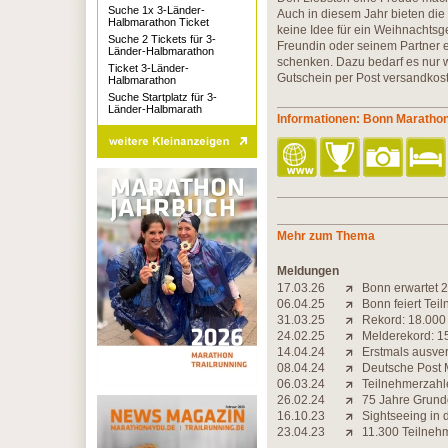
Suche 1x 3-Länder-
Auch in diesem Jahr bieten die
Halbmarathon Ticket
keine Idee für ein Weihnachtsge
Suche 2 Tickets für 3-
Freundin oder seinem Partner 
Länder-Halbmarathon
schenken. Dazu bedarf es nur w
Ticket 3-Länder-
Gutschein per Post versandkoste
Halbmarathon
Suche Startplatz für 3-
Länder-Halbmarath
Informationen: Bonn Maratho
Mehr zum Thema
Meldungen
17.03.26
Bonn erwartet 2
06.04.25
Bonn feiert Tei
31.03.25
Rekord: 18.000
24.02.25
Melderekord: 1
14.04.24
Erstmals ausver
08.04.24
Deutsche Post M
06.03.24
Teilnehmerzahle
26.02.24
75 Jahre Grundg
16.10.23
Sightseeing in 
23.04.23
11.300 Teilneh