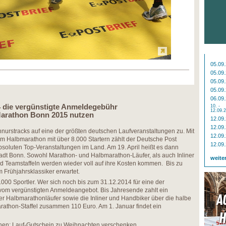
05.09
05.09
05.09
05.09
06.09
4 die vergünstigte Anmeldegebühr
10. -
12.09.
Marathon Bonn 2015 nutzen
12.09
12.09
nurstracks auf eine der größten deutschen Laufveranstaltungen zu. Mit
12.09
im Halbmarathon mit über 8.000 Startern zählt der Deutsche Post
12.09
soluten Top-Veranstaltungen im Land. Am 19. April heißt es dann
adt Bonn. Sowohl Marathon- und Halbmarathon-Läufer, als auch Inliner
weite
d Teamstaffeln werden wieder voll auf ihre Kosten kommen. Bis zu
Frühjahrsklassiker erwartet.
.000 Sportler. Wer sich noch bis zum 31.12.2014 für eine der
rt vom vergünstigten Anmeldeangebot. Bis Jahresende zahlt ein
r Halbmarathonläufer sowie die Inliner und Handbiker über die halbe
rathon-Staffel zusammen 110 Euro. Am 1. Januar findet ein
hen: Lauf-Gutschein zu Weihnachten verschenken