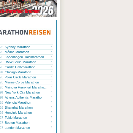
.26
Sydney Marathon
.26
Médoc Marathon
.26
Kopenhagen Halbmarathon
.26
BMW Berlin-Marathon
.26
Cardiff Halbmarathon
.26
Chicago Marathon
.26
Polar Circle Marathon
.26
Marine Corps Marathon
.26
Mainova Frankfurt Maratho...
.26
New York City Marathon
.26
Athens Authentic Marathon
.26
Valencia Marathon
.26
Shanghai Marathon
.26
Honolulu Marathon
.27
Tokio Marathon
.27
Boston Marathon
.27
London Marathon