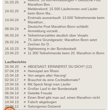
Rekord: 18.000 Anmeldungen – Deutsche Post
31.03.25
Marathon Bon...
Melderekord: 15.500 Läuferinnen und Läufer
24.02.25
beim Bonn Ma...
Erstmals ausverkauft: 13.600 Teilnehmende beim
14.04.24
Marathon...
Deutsche Post Marathon Bonn schließt
08.04.24
Anmeldung vorzeiti...
06.03.24
Teilnehmerzahlen deutlich über Vorjahr
75 Jahre Grundgesetz: Marathon Bonn setzt
26.02.24
Zeichen für D...
16.10.23
Sightseeing in der Bundesstadt
23.04.23
11.300 Teilnehmende beim 20. Marathon in Bonn
Laufberichte
26.04.20
ABGESAGT: ERINNERST DU DICH? (12)
07.04.19
Heimspiel am Rhein
15.04.18
Von wegen alter Harung!
02.04.17
Brauchst du eine Cocktailtomate?
10.04.16
Mit Speck fängt man Läufer
19.04.15
Großer Lauf in der Bundesstadt
06.04.14
Geteilte Freude
06.04.14
Einen Brief gibt man auf, einen Marathon nicht
14.04.13
Falsch abgebogen
22.04.12
Gelungenes Dutzend