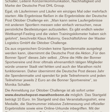
Schaller, Leiterin Konzernkommunikation, Nachhaltigkeit und
Marke der Deutsche Post DHL Group.
Egal, ob Läuferinnen und Läufer ein einziges Mal oder mehrfach
starten: Alle Ergebnisse fließen in die Ergebnisliste der Deutsche
Post Oktober Challenge ein. „Man kann seine Laufergebnisse
mit anderen Sportlern messen oder einfach versuchen, neue
persönliche Bestleistungen aufzustellen. Es gibt endlich wieder
Wettkampf-Feeling und die vielen Trainingskilometer haben sich
gelohnt“, beschreibt Klaus Malorny, Geschäftsführer der Master
Logistics GmbH die Oktober Challenge.
Da aus organischen Gründen keine Spendenmatte ausgelegt
werden kann, übernimmt die Deutsche Post die Aktion „Für den
Bonner Sport“ dieses Jahr selbst. „Ohne die Hilfe der Bonner
Sportvereine und ihrer oftmals ehrenamtlich tätigen Mitglieder
würde unserer Stadt viel fehlen und auch der Marathon nicht
funktionieren. Daher übernimmt die Deutsche Post dieses Jahr
die Spendenmatte und spendet für jede Teilnehmerin und jeden
Teilnehmer jeweils 2 Euro an die Bonner Sportvereine“, so
Monika Schaller.
Die Anmeldung zur Oktober Challenge ist ab sofort unter
www.deutschepost-marathonbonn.de
möglich. Das Startgeld
beträgt 10 Euro. Im Startgeld sind das Veranstaltungsshirt, eine
Medaille, die Startnummer inklusive Zeitmessung und offizieller
Ergebnisliste sowie eine Online-Urkunde inbegriffen. Mit der