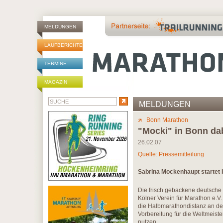
MELDUNGEN
LAUFBERICHTE
TERMINE
MAGAZIN
MELDUNGEN
Bonn Marathon
"Mocki" in Bonn da
26.02.07
Quelle: Pressemitteilung
Sabrina Mockenhaupt startet
Die frisch gebackene deutsche 
Kölner Verein für Marathon e.V.
die Halbmarathondistanz an den
Vorbereitung für die Weltmeist
nutzen.