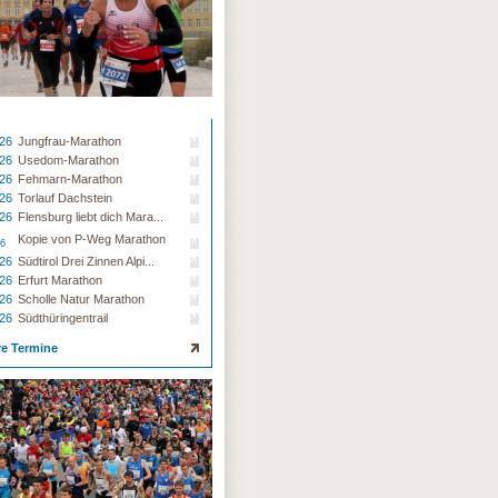
.26
Jungfrau-Marathon
.26
Usedom-Marathon
.26
Fehmarn-Marathon
.26
Torlauf Dachstein
.26
Flensburg liebt dich Mara...
Kopie von P-Weg Marathon
26
.26
Südtirol Drei Zinnen Alpi...
.26
Erfurt Marathon
.26
Scholle Natur Marathon
.26
Südthüringentrail
re Termine