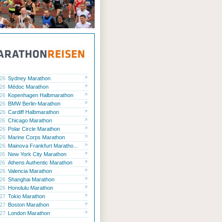
.26
Sydney Marathon
.26
Médoc Marathon
.26
Kopenhagen Halbmarathon
.26
BMW Berlin-Marathon
.26
Cardiff Halbmarathon
.26
Chicago Marathon
.26
Polar Circle Marathon
.26
Marine Corps Marathon
.26
Mainova Frankfurt Maratho...
.26
New York City Marathon
.26
Athens Authentic Marathon
.26
Valencia Marathon
.26
Shanghai Marathon
.26
Honolulu Marathon
.27
Tokio Marathon
.27
Boston Marathon
.27
London Marathon