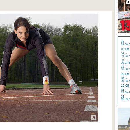
08. -
09.08.
09.08
14. -
15.08.
15. -
16.08.
15. -
16.08.
23.08
28. -
30.08.
29.08
04. -
05.09.
04. -
05.09.