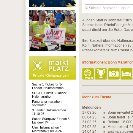
© Sabrina-Mockenhaupt.de
Auf den Start in Bonn freut sic
Strecke beim RheinEnergie Mara
quasi direkt um die Ecke. Das w
Ihre Bestzeit über die Halbmarat
Köln. Nähere Informationen zu 
Pressekonferenz zum RheinEne
Informationen: Bonn Maratho
Suche 1 Ticket für 3-
Länder-Halbmarathon
SUCHE Skinfit 3 Länder
Halbmarathon
Mehr zum Thema
Panorama marathon
sonthofen
Meldungen
3 Länder Halbmarathon
17.03.26
Bonn erwartet 2
11.10.26
06.04.25
Bonn feiert Tei
Suche Startplatz für den 3-
31.03.25
Rekord: 18.000
Länder-HM
24.02.25
Melderekord: 1
Ulm Halbmarathon /
Marathon27.09.2026
14.04.24
Erstmals ausver