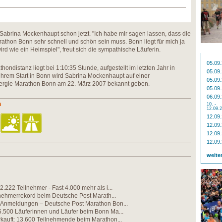
h Sabrina Mockenhaupt schon jetzt. "Ich habe mir sagen lassen, dass die
thon Bonn sehr schnell und schön sein muss. Bonn liegt für mich ja
ird wie ein Heimspiel", freut sich die sympathische Läuferin.
05.09
hondistanz liegt bei 1:10:35 Stunde, aufgestellt im letzten Jahr in
05.09
ihrem Start in Bonn wird Sabrina Mockenhaupt auf einer
05.09
rgie Marathon Bonn am 22. März 2007 bekannt geben.
05.09
06.09
n
10. -
12.09.
12.09
12.09
12.09
12.09
weite
2.222 Teilnehmer - Fast 4.000 mehr als i...
lnehmerrekord beim Deutsche Post Marath...
 Anmeldungen – Deutsche Post Marathon Bon...
5.500 Läuferinnen und Läufer beim Bonn Ma...
kauft: 13.600 Teilnehmende beim Marathon...