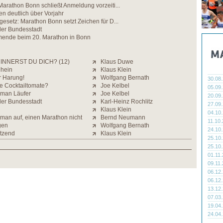
arathon Bonn schließt Anmeldung vorzeiti...
n deutlich über Vorjahr
esetz: Marathon Bonn setzt Zeichen für D...
der Bundesstadt
mende beim 20. Marathon in Bonn
INNERST DU DICH? (12)
Klaus Duwe
Rhein
Klaus Klein
r Harung!
Wolfgang Bernath
30.08
e Cocktailtomate?
Joe Kelbel
05.09
 man Läufer
Joe Kelbel
20.09
der Bundesstadt
Karl-Heinz Rochlitz
27.09
Klaus Klein
04.10
t man auf, einen Marathon nicht
Bernd Neumann
11.10
gen
Wolfgang Bernath
24.10
tzend
Klaus Klein
25.10
25.10
01.11
09.11
06.12
06.12
13.12
07.03
19.04
24.04