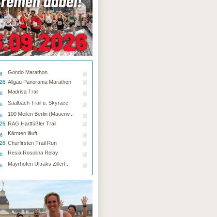
Gondo Marathon
26
.26
Allgäu Panorama Marathon
Madrisa Trail
26
Saalbach Trail u. Skyrace
26
100 Meilen Berlin (Mauerw...
26
.26
RAG Hartfüßler Trail
Kärnten läuft
26
.26
Churfirsten Trail Run
Resia Rosolina Relay
26
Mayrhofen Ultraks Zillert...
26