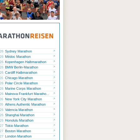
.26
Sydney Marathon
.26
Médoc Marathon
.26
Kopenhagen Halbmarathon
.26
BMW Berlin-Marathon
.26
Cardiff Halbmarathon
.26
Chicago Marathon
.26
Polar Circle Marathon
.26
Marine Corps Marathon
.26
Mainova Frankfurt Maratho...
.26
New York City Marathon
.26
Athens Authentic Marathon
.26
Valencia Marathon
.26
Shanghai Marathon
.26
Honolulu Marathon
.27
Tokio Marathon
.27
Boston Marathon
.27
London Marathon