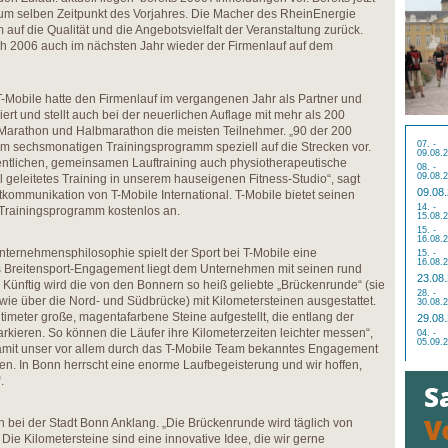
 zum selben Zeitpunkt des Vorjahres. Die Macher des RheinEnergie
 auf die Qualität und die Angebotsvielfalt der Veranstaltung zurück.
 2006 auch im nächsten Jahr wieder der Firmenlauf auf dem
-Mobile hatte den Firmenlauf im vergangenen Jahr als Partner und
iert und stellt auch bei der neuerlichen Auflage mit mehr als 200
Marathon und Halbmarathon die meisten Teilnehmer. „90 der 200
07. -
inem sechsmonatigen Trainingsprogramm speziell auf die Strecken vor.
09.08.
tlichen, gemeinsamen Lauftraining auch physiotherapeutische
08. -
09.08.
l geleitetes Training in unserem hauseigenen Fitness-Studio“, sagt
09.08
tkommunikation von T-Mobile International. T-Mobile bietet seinen
14. -
 Trainingsprogramm kostenlos an.
15.08.
15. -
16.08.
Unternehmensphilosophie spielt der Sport bei T-Mobile eine
15. -
16.08.
 Breitensport-Engagement liegt dem Unternehmen mit seinen rund
23.08
Künftig wird die von den Bonnern so heiß geliebte „Brückenrunde“ (sie
28. -
owie über die Nord- und Südbrücke) mit Kilometersteinen ausgestattet.
30.08.
imeter große, magentafarbene Steine aufgestellt, die entlang der
29.08
rkieren. So können die Läufer ihre Kilometerzeiten leichter messen“,
04. -
05.09.
amit unser vor allem durch das T-Mobile Team bekanntes Engagement
en. In Bonn herrscht eine enorme Laufbegeisterung und wir hoffen,
.
h bei der Stadt Bonn Anklang. „Die Brückenrunde wird täglich von
. Die Kilometersteine sind eine innovative Idee, die wir gerne