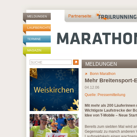
MELDUNGEN
LAUFBERICHTE
TERMINE
MAGAZIN
MELDUNGEN
Bonn Marathon
Mehr Breitensport
04.12.06
Quelle: Pressemitteilung
Mit mehr als 200 Läuferinnen
Wichtigste Laufstrecke der Bo
Idee von T-Mobile – Neue Star
Bereits zum siebten Mal wird a
Gegensatz zu manch anderen V
Laufspektakels einen wachsende