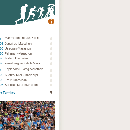
Mayrhofen Ultraks Zillert...
26
.26
Jungfrau-Marathon
.26
Usedom-Marathon
.26
Fehmarn-Marathon
.26
Torlauf Dachstein
.26
Flensburg liebt dich Mara...
Kopie von P-Weg Marathon
26
.26
Südtirol Drei Zinnen Alpi...
.26
Erfurt Marathon
.26
Scholle Natur Marathon
re Termine