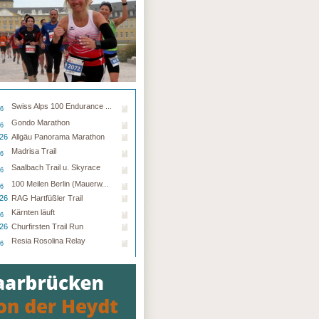
Swiss Alps 100 Endurance ...
26
Gondo Marathon
26
.26
Allgäu Panorama Marathon
Madrisa Trail
26
Saalbach Trail u. Skyrace
26
100 Meilen Berlin (Mauerw...
26
.26
RAG Hartfüßler Trail
Kärnten läuft
26
.26
Churfirsten Trail Run
Resia Rosolina Relay
26