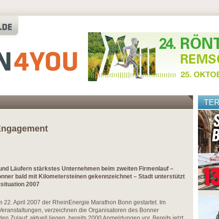
TE
-Engagement
 und Läufern stärkstes Unternehmen beim zweiten Firmenlauf –
nner bald mit Kilometersteinen gekennzeichnet – Stadt unterstützt
tsituation 2007
m 22. April 2007 der RheinEnergie Marathon Bonn gestartet. Im
eranstaltungen, verzeichnen die Organisatoren des Bonner
n Zulauf: aktuell liegen bereits 2000 Anmeldungen vor. Bereits jetzt