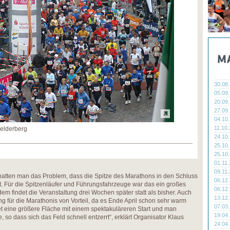
30.08
05.09
20.09
27.09
04.10
11.10
Belderberg
24.10
25.10
25.10
01.11
09.11
 hatten man das Problem, dass die Spitze des Marathons in den Schluss
06.12
. Für die Spitzenläufer und Führungsfahrzeuge war das ein großes
06.12
dem findet die Veranstaltung drei Wochen später statt als bisher. Auch
13.12
ung für die Marathonis von Vorteil, da es Ende April schon sehr warm
07.03
et eine größere Fläche mit einem spektakuläreren Start und man
19.04
, so dass sich das Feld schnell entzerrt“, erklärt Organisator Klaus
24.04