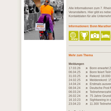
Alle Informationen zum 7. Rhei
Veranstalters. Hier gibt es neb
Kontaktdaten für alle Unternehm
Informationen: Bonn Maratho
Mehr zum Thema
Meldungen
17.03.26
Bonn erwartet 2
06.04.25
Bonn feiert Tei
31.03.25
Rekord: 18.000
24.02.25
Melderekord: 1
14.04.24
Erstmals ausver
08.04.24
Deutsche Post M
06.03.24
Teilnehmerzahle
26.02.24
75 Jahre Grundg
16.10.23
Sightseeing in 
23.04.23
11.300 Teilneh