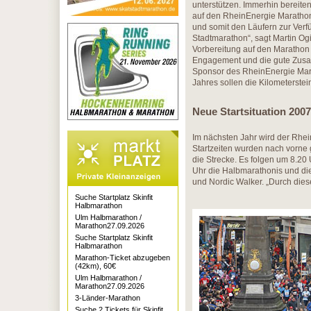
unterstützen. Immerhin bereit
auf den RheinEnergie Marathon 
und somit den Läufern zur Verf
Stadtmarathon“, sagt Martin Ogil
Vorbereitung auf den Marathon
Engagement und die gute Zusamm
Sponsor des RheinEnergie Mara
Jahres sollen die Kilometerstei
Neue Startsituation 2007
Im nächsten Jahr wird der Rhe
Startzeiten wurden nach vorne 
die Strecke. Es folgen um 8.2
Uhr die Halbmarathonis und die
und Nordic Walker. „Durch dies
Suche Startplatz Skinfit
Halbmarathon
Ulm Halbmarathon /
Marathon27.09.2026
Suche Startplatz Skinfit
Halbmarathon
Marathon-Ticket abzugeben
(42km), 60€
Ulm Halbmarathon /
Marathon27.09.2026
3-Länder-Marathon
Suche 2 Tickets für Skinfit