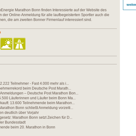
weite
nEnergie Marathon Bonn finden Interessierte auf der Website des
en der Online-Anmeldung für alle laufbegeisterten Sportler auch die
en, die am zweiten Bonner Firmenlauf interessiert sind.
n
2.222 Teilnehmer - Fast 4.000 mehr als i...
lnehmerrekord beim Deutsche Post Marath...
 Anmeldungen – Deutsche Post Marathon Bon...
5.500 Läuferinnen und Läufer beim Bonn Ma...
kauft: 13.600 Teilnehmende beim Marathon...
arathon Bonn schließt Anmeldung vorzeiti...
n deutlich über Vorjahr
esetz: Marathon Bonn setzt Zeichen für D...
der Bundesstadt
mende beim 20. Marathon in Bonn