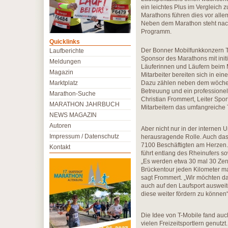
ein leichtes Plus im Vergleich
Marathons führen dies vor allem
Neben dem Marathon steht nach
Programm.
Quicklinks
Der Bonner Mobilfunkkonzern T
Laufberichte
Sponsor des Marathons mit initi
Meldungen
Läuferinnen und Läufern beim 
Magazin
Mitarbeiter bereiten sich in e
Marktplatz
Dazu zählen neben dem wöchen
Betreuung und ein professionel
Marathon-Suche
Christian Frommert, Leiter Spor
MARATHON JAHRBUCH
Mitarbeitern das umfangreiche
NEWS MAGAZIN
Autoren
Aber nicht nur in der internen 
Impressum / Datenschutz
herausragende Rolle. Auch das
7100 Beschäftigten am Herzen. 
Kontakt
führt entlang des Rheinufers s
„Es werden etwa 30 mal 30 Zent
Brückentour jeden Kilometer ma
sagt Frommert. „Wir möchten d
auch auf den Laufsport ausweit
diese weiter fördern zu können“
Die Idee von T-Mobile fand auc
vielen Freizeitsportlern genutzt