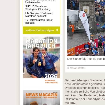
Halbmarathon
SUCHE Marathon-
Startzplatz Oldenburg
HM Startplatz Bodensee
Marathon gesucht
1x Halbmarathon Ticket
gesucht
Der Start erfolgt künftig vom 
© Veranstalter
Bei den bisherigen Startzeiten
des Halbmarathons gelaufen ist
Problem, das nun gelöst ist. Zu
hier ist die zeitliche Verschieb
sein kann. Der Belderberg biet
ist sofort auf der Kennedybrücke
Malorny.