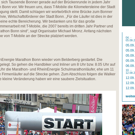
en sich Tausende Bonner gerade auf der Brückenrunde in jedem Jahr
Bonn vor. Wir freuen uns, dass T-Mobile die Kilometersteine der Stadt
ügung stellt. Damit schlagen wir wortwörtlich eine Brücke zum Bonner
vie, Wirtschaftsförderer der Stadt Bonn. „Für die Läufer ist dies in der
 eine echte Bereicherung. Wir bedanken uns für das große
enarbeit mit T-Mobile, die 2007 bereits im dritten Jahr Partner und
thon Bonn sind“, sagt Organisator Michael Mronz. Anfang nächsten
ne von T-Mobile an der Strecke platziert werden.
04. -
05.09.
05.09
05.09
05.09
inEnergie Marathon Bonn wieder vom Belderberg gestartet. Die
05.09
gelegt. So gehen die Handbiker und Inliner um 8 Uhr bzw. 8.05 Uhr auf
06.09
0 Uhr die Marathon- und RheinEnergie Schulmarathonläufer, ehe um 11
10. -
12.09.
 Firmenläufer auf die Strecke gehen. Zum Abschluss folgen die Walker
12.09
e kleine Veränderung haben wir eine saubere Zielsituation.
12.09
12.09
weite