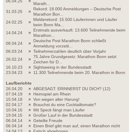
06.04.25
Marath...
Rekord: 18.000 Anmeldungen – Deutsche Post
31.03.25
Marathon Bon...
Melderekord: 15.500 Läuferinnen und Läufer
24.02.25
beim Bonn Ma...
Erstmals ausverkauft: 13.600 Teilnehmende beim
14.04.24
Marathon...
Deutsche Post Marathon Bonn schließt
08.04.24
Anmeldung vorzeiti...
06.03.24
Teilnehmerzahlen deutlich über Vorjahr
75 Jahre Grundgesetz: Marathon Bonn setzt
26.02.24
Zeichen für D...
16.10.23
Sightseeing in der Bundesstadt
23.04.23
11.300 Teilnehmende beim 20. Marathon in Bonn
Laufberichte
26.04.20
ABGESAGT: ERINNERST DU DICH? (12)
07.04.19
Heimspiel am Rhein
15.04.18
Von wegen alter Harung!
02.04.17
Brauchst du eine Cocktailtomate?
10.04.16
Mit Speck fängt man Läufer
19.04.15
Großer Lauf in der Bundesstadt
06.04.14
Geteilte Freude
06.04.14
Einen Brief gibt man auf, einen Marathon nicht
14.04.13
Falsch abgebogen