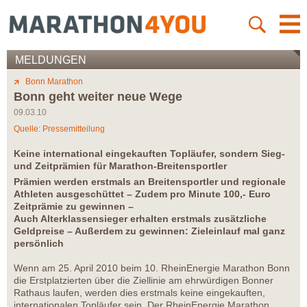
MELDUNGEN
Bonn Marathon
Bonn geht weiter neue Wege
09.03.10
Quelle: Pressemitteilung
Keine international eingekauften Topläufer, sondern Sieg-
und Zeitprämien für Marathon-Breitensportler
Prämien werden erstmals an Breitensportler und regionale
Athleten ausgeschüttet – Zudem pro Minute 100,- Euro
Zeitprämie zu gewinnen –
Auch Alterklassensieger erhalten erstmals zusätzliche
Geldpreise – Außerdem zu gewinnen: Zieleinlauf mal ganz
persönlich
Wenn am 25. April 2010 beim 10. RheinEnergie Marathon Bonn
die Erstplatzierten über die Ziellinie am ehrwürdigen Bonner
Rathaus laufen, werden dies erstmals keine eingekauften,
internationalen Topläufer sein. Der RheinEnergie Marathon