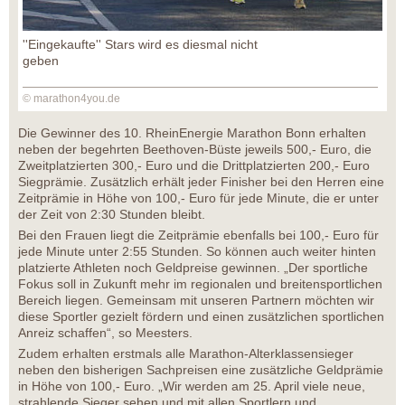
''Eingekaufte'' Stars wird es diesmal nicht
geben
© marathon4you.de
Die Gewinner des 10. RheinEnergie Marathon Bonn erhalten
neben der begehrten Beethoven-Büste jeweils 500,- Euro, die
Zweitplatzierten 300,- Euro und die Drittplatzierten 200,- Euro
Siegprämie. Zusätzlich erhält jeder Finisher bei den Herren eine
Zeitprämie in Höhe von 100,- Euro für jede Minute, die er unter
der Zeit von 2:30 Stunden bleibt.
Bei den Frauen liegt die Zeitprämie ebenfalls bei 100,- Euro für
jede Minute unter 2:55 Stunden. So können auch weiter hinten
platzierte Athleten noch Geldpreise gewinnen. „Der sportliche
Fokus soll in Zukunft mehr im regionalen und breitensportlichen
Bereich liegen. Gemeinsam mit unseren Partnern möchten wir
diese Sportler gezielt fördern und einen zusätzlichen sportlichen
Anreiz schaffen“, so Meesters.
Zudem erhalten erstmals alle Marathon-Alterklassensieger
neben den bisherigen Sachpreisen eine zusätzliche Geldprämie
in Höhe von 100,- Euro. „Wir werden am 25. April viele neue,
strahlende Sieger sehen und mit allen Sportlern und