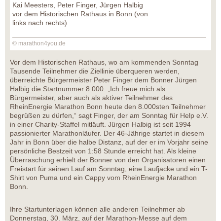
Kai Meesters, Peter Finger, Jürgen Halbig
vor dem Historischen Rathaus in Bonn (von
links nach rechts)
© marathon4you.de
Vor dem Historischen Rathaus, wo am kommenden Sonntag
Tausende Teilnehmer die Ziellinie überqueren werden,
überreichte Bürgermeister Peter Finger dem Bonner Jürgen
Halbig die Startnummer 8.000. „Ich freue mich als
Bürgermeister, aber auch als aktiver Teilnehmer des
RheinEnergie Marathon Bonn heute den 8.000sten Teilnehmer
begrüßen zu dürfen,“ sagt Finger, der am Sonntag für Help e.V.
in einer Charity-Staffel mitläuft. Jürgen Halbig ist seit 1994
passionierter Marathonläufer. Der 46-Jährige startet in diesem
Jahr in Bonn über die halbe Distanz, auf der er im Vorjahr seine
persönliche Bestzeit von 1:58 Stunde erreicht hat. Als kleine
Überraschung erhielt der Bonner von den Organisatoren einen
Freistart für seinen Lauf am Sonntag, eine Laufjacke und ein T-
Shirt von Puma und ein Cappy vom RheinEnergie Marathon
Bonn.
Ihre Startunterlagen können alle anderen Teilnehmer ab
Donnerstag, 30. März, auf der Marathon-Messe auf dem