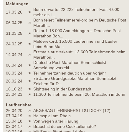
Meldungen
Bonn erwartet 22.222 Teilnehmer - Fast 4.000
17.03.26
mehr als i...
Bonn feiert Teilnehmerrekord beim Deutsche Post
06.04.25
Marath...
Rekord: 18.000 Anmeldungen – Deutsche Post
31.03.25
Marathon Bon...
Melderekord: 15.500 Läuferinnen und Läufer
24.02.25
beim Bonn Ma...
Erstmals ausverkauft: 13.600 Teilnehmende beim
14.04.24
Marathon...
Deutsche Post Marathon Bonn schließt
08.04.24
Anmeldung vorzeiti...
06.03.24
Teilnehmerzahlen deutlich über Vorjahr
75 Jahre Grundgesetz: Marathon Bonn setzt
26.02.24
Zeichen für D...
16.10.23
Sightseeing in der Bundesstadt
23.04.23
11.300 Teilnehmende beim 20. Marathon in Bonn
Laufberichte
26.04.20
ABGESAGT: ERINNERST DU DICH? (12)
07.04.19
Heimspiel am Rhein
15.04.18
Von wegen alter Harung!
02.04.17
Brauchst du eine Cocktailtomate?
10.04.16
Mit Speck fängt man Läufer