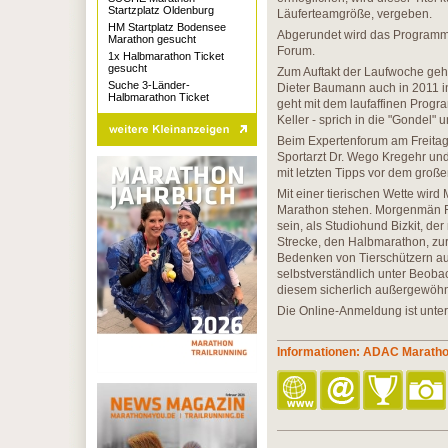
Startzplatz Oldenburg
Läuferteamgröße, vergeben.
HM Startplatz Bodensee
Abgerundet wird das Programm
Marathon gesucht
Forum.
1x Halbmarathon Ticket
gesucht
Zum Auftakt der Laufwoche ge
Suche 3-Länder-
Dieter Baumann auch in 2011 
Halbmarathon Ticket
geht mit dem laufaffinen Progr
Keller - sprich in die "Gondel"
Beim Expertenforum am Freitag,
Sportarzt Dr. Wego Kregehr un
mit letzten Tipps vor dem gro
Mit einer tierischen Wette wird
Marathon stehen. Morgenmän Fr
sein, als Studiohund Bizkit, de
Strecke, den Halbmarathon, zu
Bedenken von Tierschützern aus:
selbstverständlich unter Beoba
diesem sicherlich außergewöhnl
Die Online-Anmeldung ist unte
Informationen: ADAC Marath