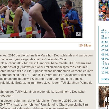
04. -
05.09.
04. -
05.09.
05.09
20 Bilder
05.09
05.09
05.09
er war 2010 der viertschnellste Marathon Deutschlands und wurde von
06.09
 Folge zum „Aufsteiger des Jahres“ unter den City-
10. -
lt. Auch für 2012 hat der in Hannover beheimatete TUI Konzern eine
12.09.
jetzt bestätigt. „Wir werden aber erst zu einem späteren Zeitpunkt
12.09
erer Marken wir die Titel-Sponsorschaft übernehmen werden“, erklärte
12.09
ernmarketing der TUI: „Der TUIfly Marathon ist aus unserer Sicht ein
eht für unsere Ideale wie Sicherheit, Vertrauen und eine perfekte
weite
tig die ideale Ergänzung zum Herbstevent, dem TUI Marathon Palma de
Rahmen des TUIfly Marathon wieder die konzerninterne Deutsche
sgetragen.
t in diesem Jahr nach der erfolgreichen Premiere 2010 auch der
SCHRITTlichstes Unternehmen". Um hier eine Chancengleichheit zu
künftig in drei Kategorien, abhängig von der jeweiligen