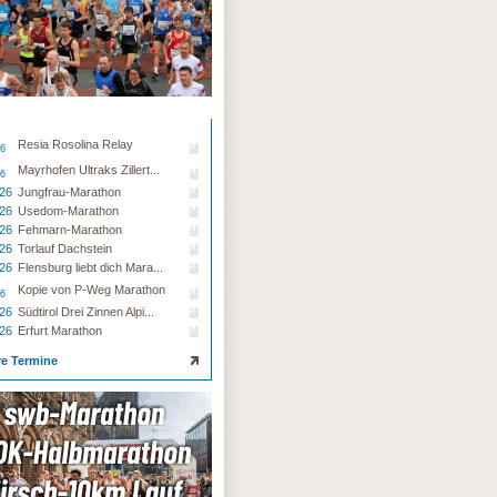
Resia Rosolina Relay
26
Mayrhofen Ultraks Zillert...
26
.26
Jungfrau-Marathon
.26
Usedom-Marathon
.26
Fehmarn-Marathon
.26
Torlauf Dachstein
.26
Flensburg liebt dich Mara...
Kopie von P-Weg Marathon
26
.26
Südtirol Drei Zinnen Alpi...
.26
Erfurt Marathon
re Termine