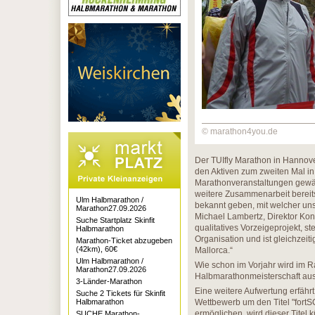
© marathon4you.de
Der TUIfly Marathon in Hannov
den Aktiven zum zweiten Mal in
Marathonveranstaltungen gewäh
weitere Zusammenarbeit bereits 
Ulm Halbmarathon /
bekannt geben, mit welcher uns
Marathon27.09.2026
Michael Lambertz, Direktor Konz
Suche Startplatz Skinfit
qualitatives Vorzeigeprojekt, st
Halbmarathon
Organisation und ist gleichzei
Marathon-Ticket abzugeben
(42km), 60€
Mallorca.“
Ulm Halbmarathon /
Wie schon im Vorjahr wird im 
Marathon27.09.2026
Halbmarathonmeisterschaft au
3-Länder-Marathon
Eine weitere Aufwertung erfähr
Suche 2 Tickets für Skinfit
Halbmarathon
Wettbewerb um den Titel "fort
ermöglichen, wird dieser Titel 
SUCHE Marathon-