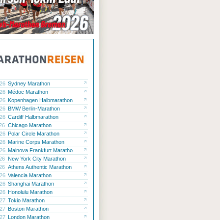
.26
Sydney Marathon
.26
Médoc Marathon
.26
Kopenhagen Halbmarathon
.26
BMW Berlin-Marathon
.26
Cardiff Halbmarathon
.26
Chicago Marathon
.26
Polar Circle Marathon
.26
Marine Corps Marathon
.26
Mainova Frankfurt Maratho...
.26
New York City Marathon
.26
Athens Authentic Marathon
.26
Valencia Marathon
.26
Shanghai Marathon
.26
Honolulu Marathon
.27
Tokio Marathon
.27
Boston Marathon
.27
London Marathon