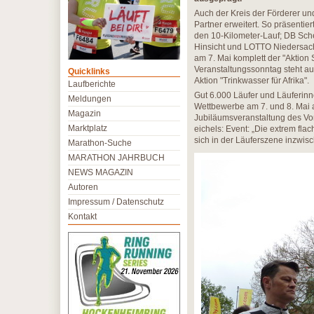
Auch der Kreis der Förderer un
Partner erweitert. So präsenti
den 10-Kilometer-Lauf; DB Schen
Hinsicht und LOTTO Niedersach
am 7. Mai komplett der "Aktion
Veranstaltungssonntag steht au
Quicklinks
Aktion "Trinkwasser für Afrika".
Laufberichte
Gut 6.000 Läufer und Läuferinn
Meldungen
Wettbewerbe am 7. und 8. Mai 
Magazin
Jubiläumsveranstaltung des Vorj
Marktplatz
eichels: Event: „Die extrem flac
sich in der Läuferszene inzwi
Marathon-Suche
MARATHON JAHRBUCH
NEWS MAGAZIN
Autoren
Impressum / Datenschutz
Kontakt