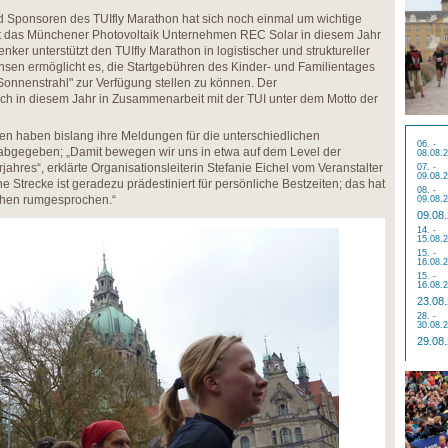
d Sponsoren des TUIfly Marathon hat sich noch einmal um wichtige
ert das Münchener Photovoltaik Unternehmen REC Solar in diesem Jahr
ker unterstützt den TUIfly Marathon in logistischer und struktureller
sen ermöglicht es, die Startgebühren des Kinder- und Familientages
 Sonnenstrahl" zur Verfügung stellen zu können. Der
ch in diesem Jahr in Zusammenarbeit mit der TUI unter dem Motto der
en haben bislang ihre Meldungen für die unterschiedlichen
06. -
abgegeben; „Damit bewegen wir uns in etwa auf dem Level der
08.08.
ahres“, erklärte Organisationsleiterin Stefanie Eichel vom Veranstalter
07. -
09.08.
he Strecke ist geradezu prädestiniert für persönliche Bestzeiten; das hat
08. -
schen rumgesprochen.“
09.08.
09.08
14. -
15.08.
15. -
16.08.
15. -
16.08.
23.08
28. -
30.08.
29.08