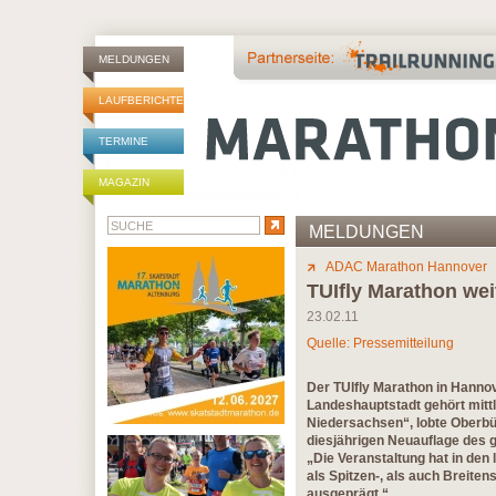
MELDUNGEN
LAUFBERICHTE
TERMINE
MAGAZIN
MELDUNGEN
ADAC Marathon Hannover
TUIfly Marathon wei
23.02.11
Quelle: Pressemitteilung
Der TUIfly Marathon in Hannov
Landeshauptstadt gehört mitt
Niedersachsen“, lobte Oberbü
diesjährigen Neuauflage des
„Die Veranstaltung hat in den
als Spitzen-, als auch Breiten
ausgeprägt.“