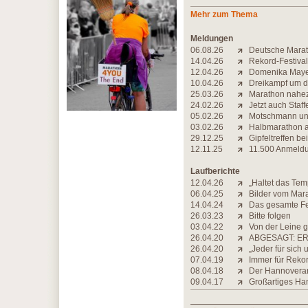
Mehr zum Thema
Meldungen
06.08.26
Deutsche Marat
14.04.26
Rekord-Festival
12.04.26
Domenika Mayer
10.04.26
Dreikampf um d
25.03.26
Marathon nahezu
24.02.26
Jetzt auch Staf
05.02.26
Motschmann und
03.02.26
Halbmarathon a
29.12.25
Gipfeltreffen 
12.11.25
11.500 Anmeldu
Laufberichte
12.04.26
„Haltet das Te
06.04.25
Bilder vom Mar
14.04.24
Das gesamte Fe
26.03.23
Bitte folgen
03.04.22
Von der Leine 
26.04.20
ABGESAGT: ER
26.04.20
„Jeder für sich
07.04.19
Immer für Rekord
08.04.18
Der Hannoverane
09.04.17
Großartiges Ha