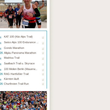
KAT 100 (Kitz Alps Trail)
26
Swiss Alps 100 Endurance ...
26
Gondo Marathon
26
.26
Allgäu Panorama Marathon
Madrisa Trail
26
Saalbach Trail u. Skyrace
26
100 Meilen Berlin (Mauerw...
26
.26
RAG Hartfüßler Trail
Kärnten läuft
26
.26
Churfirsten Trail Run