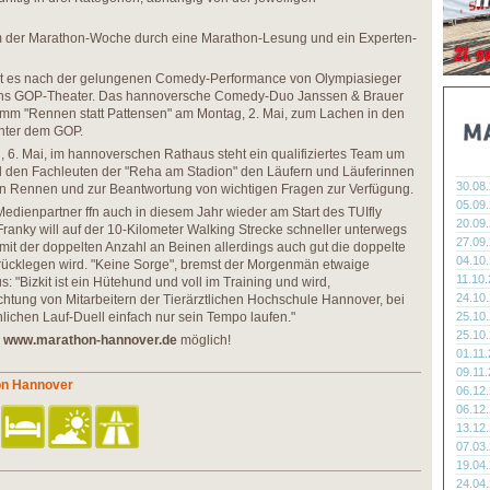
 der Marathon-Woche durch eine Marathon-Lesung und ein Experten-
ht es nach der gelungenen Comedy-Performance von Olympiasieger
ins GOP-Theater. Das hannoversche Comedy-Duo Janssen & Brauer
amm "Rennen statt Pattensen" am Montag, 2. Mai, zum Lachen in den
 unter dem GOP.
 6. Mai, im hannoverschen Rathaus steht ein qualifiziertes Team um
d den Fachleuten der "Reha am Stadion" den Läufern und Läuferinnen
30.08
ßen Rennen und zur Beantwortung von wichtigen Fragen zur Verfügung.
05.09
 Medienpartner ffn auch in diesem Jahr wieder am Start des TUIfly
20.09
anky will auf der 10-Kilometer Walking Strecke schneller unterwegs
27.09
r mit der doppelten Anzahl an Beinen allerdings auch gut die doppelte
04.10
rücklegen wird. "Keine Sorge", bremst der Morgenmän etwaige
11.10
 "Bizkit ist ein Hütehund und voll im Training und wird,
24.10
chtung von Mitarbeitern der Tierärztlichen Hochschule Hannover, bei
ichen Lauf-Duell einfach nur sein Tempo laufen."
25.10
25.10
r
www.marathon-hannover.de
möglich!
01.11
09.11
on Hannover
06.12
06.12
13.12
07.03
19.04
24.04