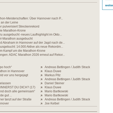
weite
hon-Meisterschaften: Über Hannover nach P...
 an der Leine
 pulverisiert Streckenrekord
ie Marathon-Krone
 ausgebucht -neues Laufhighlight im Okto...
fel-Marathon ausgebucht
 Abraham in Hannover auf der Jagd nach de...
usgebucht: 14.000 Aktive als neue Rekordm...
beim Kampf um die Marathon-Krone
ngen: ADAC Marathon 2026 erneut auf Rekor...
mpo hoch“
Andreas Bettingen / Judith Strack
athon in Hannover
Klaus Duwe
ld vor uns hergejagt
Markus Pitz
Andreas Bettingen / Judith Strack
gelassen
Daniel Steiner
INNERST DU DICH? (17)
Klaus Duwe
 und doch alle gemeinsam“
Mario Bartkowski
e gut ...
Mario Bartkowski
r tanzt auf der Straße
Andreas Bettingen / Judith Strack
nnover
Joe Kelbel