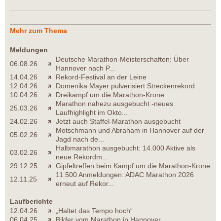
Mehr zum Thema
Meldungen
Deutsche Marathon-Meisterschaften: Über
06.08.26
Hannover nach P...
14.04.26
Rekord-Festival an der Leine
12.04.26
Domenika Mayer pulverisiert Streckenrekord
10.04.26
Dreikampf um die Marathon-Krone
Marathon nahezu ausgebucht -neues
25.03.26
Laufhighlight im Okto...
24.02.26
Jetzt auch Staffel-Marathon ausgebucht
Motschmann und Abraham in Hannover auf der
05.02.26
Jagd nach de...
Halbmarathon ausgebucht: 14.000 Aktive als
03.02.26
neue Rekordm...
29.12.25
Gipfeltreffen beim Kampf um die Marathon-Krone
11.500 Anmeldungen: ADAC Marathon 2026
12.11.25
erneut auf Rekor...
Laufberichte
12.04.26
„Haltet das Tempo hoch“
06.04.25
Bilder vom Marathon in Hannover