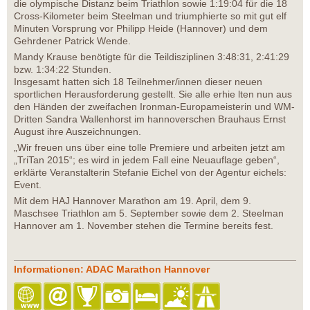
die olympische Distanz beim Triathlon sowie 1:19:04 für die 18
Cross-Kilometer beim Steelman und triumphierte so mit gut elf
Minuten Vorsprung vor Philipp Heide (Hannover) und dem
Gehrdener Patrick Wende.
Mandy Krause benötigte für die Teildisziplinen 3:48:31, 2:41:29
bzw. 1:34:22 Stunden.
Insgesamt hatten sich 18 Teilnehmer/innen dieser neuen
sportlichen Herausforderung gestellt. Sie alle erhie lten nun aus
den Händen der zweifachen Ironman-Europameisterin und WM-
Dritten Sandra Wallenhorst im hannoverschen Brauhaus Ernst
August ihre Auszeichnungen.
„Wir freuen uns über eine tolle Premiere und arbeiten jetzt am
„TriTan 2015“; es wird in jedem Fall eine Neuauflage geben“,
erklärte Veranstalterin Stefanie Eichel von der Agentur eichels:
Event.
Mit dem HAJ Hannover Marathon am 19. April, dem 9.
Maschsee Triathlon am 5. September sowie dem 2. Steelman
Hannover am 1. November stehen die Termine bereits fest.
Informationen: ADAC Marathon Hannover