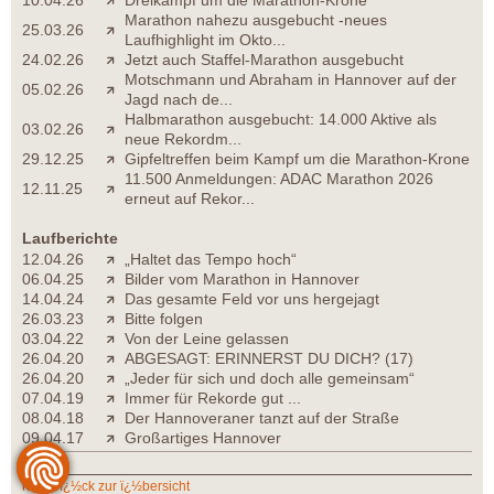
Marathon nahezu ausgebucht -neues
25.03.26
Laufhighlight im Okto...
24.02.26
Jetzt auch Staffel-Marathon ausgebucht
Motschmann und Abraham in Hannover auf der
05.02.26
Jagd nach de...
Halbmarathon ausgebucht: 14.000 Aktive als
03.02.26
neue Rekordm...
29.12.25
Gipfeltreffen beim Kampf um die Marathon-Krone
11.500 Anmeldungen: ADAC Marathon 2026
12.11.25
erneut auf Rekor...
Laufberichte
12.04.26
„Haltet das Tempo hoch“
06.04.25
Bilder vom Marathon in Hannover
14.04.24
Das gesamte Feld vor uns hergejagt
26.03.23
Bitte folgen
03.04.22
Von der Leine gelassen
26.04.20
ABGESAGT: ERINNERST DU DICH? (17)
26.04.20
„Jeder für sich und doch alle gemeinsam“
07.04.19
Immer für Rekorde gut ...
08.04.18
Der Hannoveraner tanzt auf der Straße
09.04.17
Großartiges Hannover
zurï¿½ck zur ï¿½bersicht