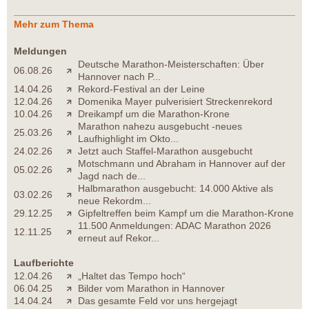
Mehr zum Thema
Meldungen
Deutsche Marathon-Meisterschaften: Über
06.08.26
Hannover nach P...
14.04.26
Rekord-Festival an der Leine
12.04.26
Domenika Mayer pulverisiert Streckenrekord
10.04.26
Dreikampf um die Marathon-Krone
Marathon nahezu ausgebucht -neues
25.03.26
Laufhighlight im Okto...
24.02.26
Jetzt auch Staffel-Marathon ausgebucht
Motschmann und Abraham in Hannover auf der
05.02.26
Jagd nach de...
Halbmarathon ausgebucht: 14.000 Aktive als
03.02.26
neue Rekordm...
29.12.25
Gipfeltreffen beim Kampf um die Marathon-Krone
11.500 Anmeldungen: ADAC Marathon 2026
12.11.25
erneut auf Rekor...
Laufberichte
12.04.26
„Haltet das Tempo hoch“
06.04.25
Bilder vom Marathon in Hannover
14.04.24
Das gesamte Feld vor uns hergejagt