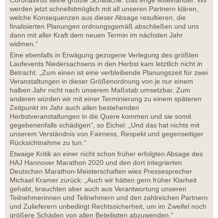
Coronavirus seine größte Schwäche: Das enge Miteinander. Wir
werden jetzt schnellstmöglich mit all unseren Partnern klären,
welche Konsequenzen aus dieser Absage resultieren, die
finalisierten Planungen ordnungsgemäß abschließen und uns
dann mit aller Kraft dem neuen Termin im nächsten Jahr
widmen.“
Eine ebenfalls in Erwägung gezogene Verlegung des größten
Laufevents Niedersachsens in den Herbst kam letztlich nicht in
Betracht. „Zum einen ist eine verbleibende Planungszeit für zwei
Veranstaltungen in dieser Größenordnung von je nur einem
halben Jahr nicht nach unserem Maßstab umsetzbar. Zum
anderen würden wir mit einer Terminierung zu einem späteren
Zeitpunkt im Jahr auch allen bestehenden
Herbstveranstaltungen in die Quere kommen und sie somit
gegebenenfalls schädigen“, so Eichel: „Und das hat nichts mit
unserem Verständnis von Fairness, Respekt und gegenseitiger
Rücksichtnahme zu tun.“
Etwaige Kritik an einer nicht schon früher erfolgten Absage des
HAJ Hannover Marathon 2020 und den dort integrierten
Deutschen Marathon-Meisterschaften wies Pressesprecher
Michael Kramer zurück: „Auch wir hätten gern früher Klarheit
gehabt, brauchten aber auch aus Verantwortung unseren
Teilnehmerinnen und Teilnehmern und den zahlreichen Partnern
und Zulieferern unbedingt Rechtssicherheit, um im Zweifel noch
größere Schäden von allen Beteiligten abzuwenden.“