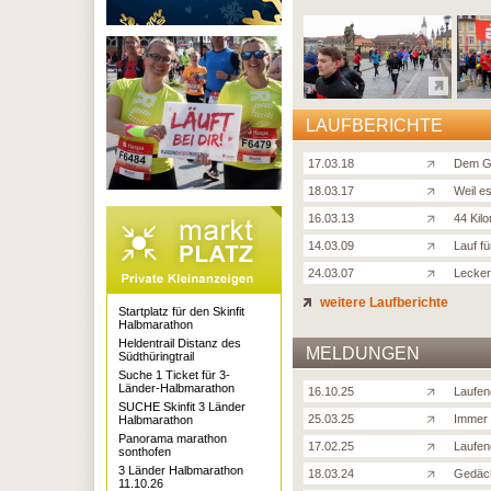
LAUFBERICHTE
17.03.18
Dem G
18.03.17
Weil e
16.03.13
44 Kil
14.03.09
Lauf f
24.03.07
Lecker
weitere Laufberichte
Startplatz für den Skinfit
Halbmarathon
Heldentrail Distanz des
MELDUNGEN
Südthüringtrail
Suche 1 Ticket für 3-
Länder-Halbmarathon
16.10.25
Laufen
SUCHE Skinfit 3 Länder
25.03.25
Immer 
Halbmarathon
Panorama marathon
17.02.25
Laufen
sonthofen
3 Länder Halbmarathon
18.03.24
Gedäch
11.10.26