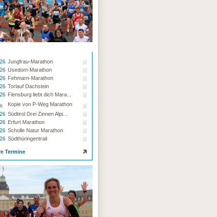
.26
Jungfrau-Marathon
.26
Usedom-Marathon
.26
Fehmarn-Marathon
.26
Torlauf Dachstein
.26
Flensburg liebt dich Mara...
Kopie von P-Weg Marathon
26
.26
Südtirol Drei Zinnen Alpi...
.26
Erfurt Marathon
.26
Scholle Natur Marathon
.26
Südthüringentrail
re Termine