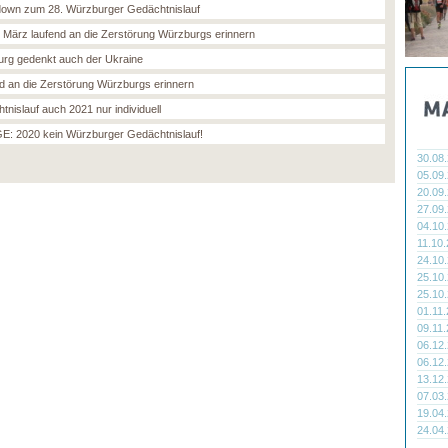
own zum 28. Würzburger Gedächtnislauf
 März laufend an die Zerstörung Würzburgs erinnern
rg gedenkt auch der Ukraine
d an die Zerstörung Würzburgs erinnern
tnislauf auch 2021 nur individuell
: 2020 kein Würzburger Gedächtnislauf!
30.08
05.09
20.09
27.09
04.10
11.10
24.10
25.10
25.10
01.11
09.11
06.12
06.12
13.12
07.03
19.04
24.04