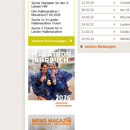
12.03.24
Countd
Suche Startplatz für den 3-
Länder-HM
06.02.23
Am 18.
Ulm Halbmarathon /
Marathon27.09.2026
10.03.22
Würzbu
Suche 1x 3-Länder-
Halbmarathon Ticket
24.02.22
Laufen
Suche 2 Tickets für 3-
Länder-Halbmarathon
11.02.21
Gedäch
10.03.20
ABSAGE
weitere Meldungen