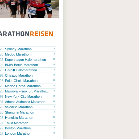
.26
Sydney Marathon
.26
Médoc Marathon
.26
Kopenhagen Halbmarathon
.26
BMW Berlin-Marathon
.26
Cardiff Halbmarathon
.26
Chicago Marathon
.26
Polar Circle Marathon
.26
Marine Corps Marathon
.26
Mainova Frankfurt Maratho...
.26
New York City Marathon
.26
Athens Authentic Marathon
.26
Valencia Marathon
.26
Shanghai Marathon
.26
Honolulu Marathon
.27
Tokio Marathon
.27
Boston Marathon
.27
London Marathon