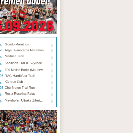
Gondo Marathon
26
.26
Allgäu Panorama Marathon
Madrisa Trail
26
Saalbach Trail u. Skyrace
26
100 Meilen Berlin (Mauerw...
26
.26
RAG Hartfüßler Trail
Kärnten läuft
26
.26
Churfirsten Trail Run
Resia Rosolina Relay
26
Mayrhofen Ultraks Zillert...
26