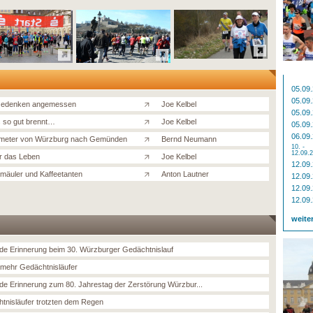
05.09
05.09
edenken angemessen
Joe Kelbel
05.09
s so gut brennt…
Joe Kelbel
05.09
06.09
ometer von Würzburg nach Gemünden
Bernd Neumann
10. -
12.09.
ür das Leben
Joe Kelbel
12.09
mäuler und Kaffeetanten
Anton Lautner
12.09
12.09
12.09
weite
de Erinnerung beim 30. Würzburger Gedächtnislauf
mehr Gedächtnisläufer
de Erinnerung zum 80. Jahrestag der Zerstörung Würzbur...
tnisläufer trotzten dem Regen