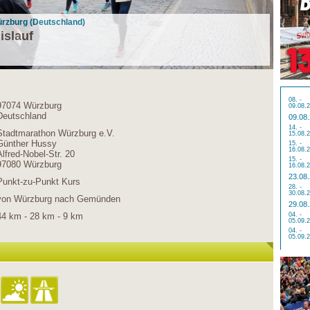
ürzburg (Deutschland)
islauf
08. -
97074 Würzburg
09.08.
Deutschland
09.08
14. -
Stadtmarathon Würzburg e.V.
15.08.
Günther Hussy
15. -
16.08.
Alfred-Nobel-Str. 20
15. -
97080 Würzburg
16.08.
23.08
Punkt-zu-Punkt Kurs
28. -
30.08.
von Würzburg nach Gemünden
29.08
44 km - 28 km - 9 km
04. -
05.09.
04. -
05.09.