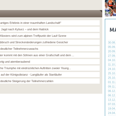
artiges Erlebnis in einer traumhaften Landschaft''
r Jagd nach Kyburz – und dem Hattrick
Klosters wird zum alpinen Treffpunkt der Lauf-Szene
Abbruch und Streckenänderungen zufriedene Gesicher
30.08
05.09
 deutlicher Teilnehmerzuwachs
20.09
ter kommt mit den Söhnen aus einer Grafschaft und dem ...
27.09
04.10
artig und atemberaubend
11.10
he Triumphe mit eindrücklichen Auftritten zweier Young...
24.10
25.10
t auf der Königsdistanz - Langläufer als Startläufer
25.10
 deutliche Steigerung der Teilnehmerzahlen
01.11
09.11
06.12
06.12
13.12
07.03
19.04
24.04