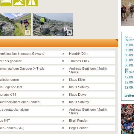
04. -
05.09.
05.09
05.09
penklassiker in neuem Gewand
Hendrik Dörr
05.09
05.09
er als gedacht…
Thomas Enck
06.09
mmen auf den Davoser X-Trails
Andreas Bettingen / Judith
10. -
Strack
12.09.
12.09
wieder gerne
Klaus Klein
12.09
die Legende lebt
Klaus Sobirey
12.09
oriam K 78
Klaus Duwe
weite
auf traditionsreichen Pfaden
Klaus Sobirey
 spectacular, alpine
Andreas Bettingen / Judith
Strack
ue K47
Birgit Fender
uen Pfaden (S42)
Birgit Fender