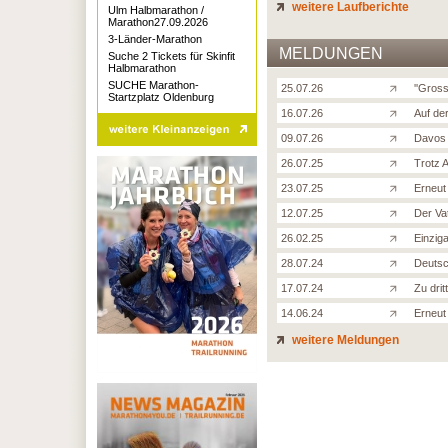
weitere Laufberichte
Ulm Halbmarathon /
Marathon27.09.2026
3-Länder-Marathon
MELDUNGEN
Suche 2 Tickets für Skinfit
Halbmarathon
SUCHE Marathon-
25.07.26
''Gross
Startzplatz Oldenburg
16.07.26
Auf de
09.07.26
Davos 
26.07.25
Trotz 
23.07.25
Erneut
12.07.25
Der Va
26.02.25
Einzig
28.07.24
Deutsc
17.07.24
Zu drit
14.06.24
Erneut
weitere Meldungen