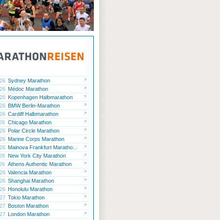
.26
Sydney Marathon
.26
Médoc Marathon
.26
Kopenhagen Halbmarathon
.26
BMW Berlin-Marathon
.26
Cardiff Halbmarathon
.26
Chicago Marathon
.26
Polar Circle Marathon
.26
Marine Corps Marathon
.26
Mainova Frankfurt Maratho...
.26
New York City Marathon
.26
Athens Authentic Marathon
.26
Valencia Marathon
.26
Shanghai Marathon
.26
Honolulu Marathon
.27
Tokio Marathon
.27
Boston Marathon
.27
London Marathon