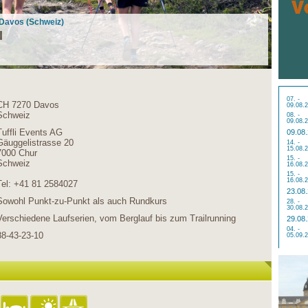
n Davos (Schweiz)
l
07. -
CH 7270 Davos
09.08.
Schweiz
08. -
09.08.
Tuffli Events AG
09.08
Gäuggelistrasse 20
14. -
15.08.
7000 Chur
15. -
Schweiz
16.08.
15. -
16.08.
Tel: +41 81 2584027
23.08
Sowohl Punkt-zu-Punkt als auch Rundkurs
28. -
30.08.
Verschiedene Laufserien, vom Berglauf bis zum Trailrunning
29.08
04. -
88-43-23-10
05.09.