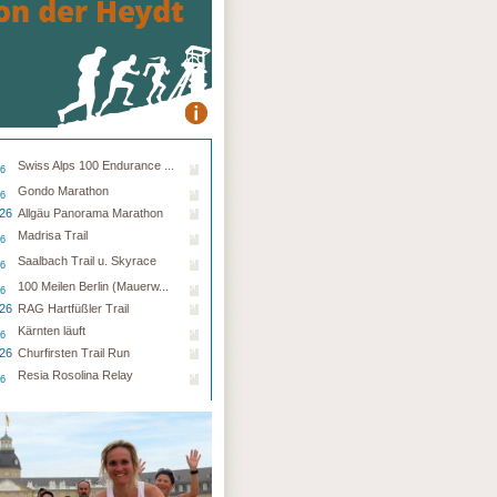
Swiss Alps 100 Endurance ...
26
Gondo Marathon
26
.26
Allgäu Panorama Marathon
Madrisa Trail
26
Saalbach Trail u. Skyrace
26
100 Meilen Berlin (Mauerw...
26
.26
RAG Hartfüßler Trail
Kärnten läuft
26
.26
Churfirsten Trail Run
Resia Rosolina Relay
26