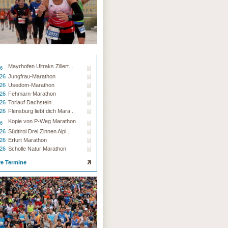
Mayrhofen Ultraks Zillert...
26
.26
Jungfrau-Marathon
.26
Usedom-Marathon
.26
Fehmarn-Marathon
.26
Torlauf Dachstein
.26
Flensburg liebt dich Mara...
Kopie von P-Weg Marathon
26
.26
Südtirol Drei Zinnen Alpi...
.26
Erfurt Marathon
.26
Scholle Natur Marathon
re Termine