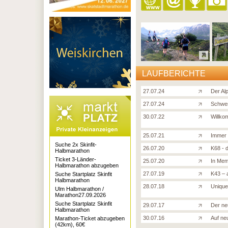
LAUFBERICHTE
27.07.24
Der Al
27.07.24
Schwer
30.07.22
Willko
25.07.21
Immer 
Suche 2x Skinfit-
26.07.20
K68 - 
Halbmarathon
Ticket 3-Länder-
25.07.20
In Mem
Halbmarathon abzugeben
27.07.19
K43 – 
Suche Startplatz Skinfit
Halbmarathon
28.07.18
Unique,
Ulm Halbmarathon /
Marathon27.09.2026
Suche Startplatz Skinfit
29.07.17
Der ne
Halbmarathon
30.07.16
Auf ne
Marathon-Ticket abzugeben
(42km), 60€