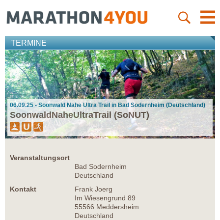
TERMINE
06.09.25 - Soonwald Nahe Ultra Trail in Bad Sodernheim (Deutschland)
SoonwaldNaheUltraTrail (SoNUT)
Veranstaltungsort
Bad Sodernheim
Deutschland
Kontakt
Frank Joerg
Im Wiesengrund 89
55566 Meddersheim
Deutschland