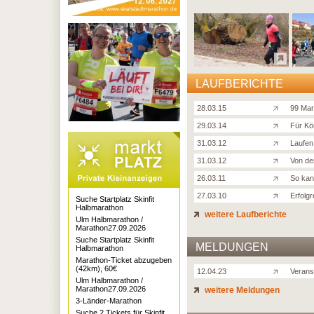
LAUFBERICHTE
28.03.15
99 Mar
29.03.14
Für Kö
31.03.12
Laufen,
31.03.12
Von de
26.03.11
So kan
27.03.10
Erfolgr
Suche Startplatz Skinfit
Halbmarathon
weitere Laufberichte
Ulm Halbmarathon /
Marathon27.09.2026
Suche Startplatz Skinfit
MELDUNGEN
Halbmarathon
Marathon-Ticket abzugeben
(42km), 60€
12.04.23
Verans
Ulm Halbmarathon /
Marathon27.09.2026
weitere Meldungen
3-Länder-Marathon
Suche 2 Tickets für Skinfit