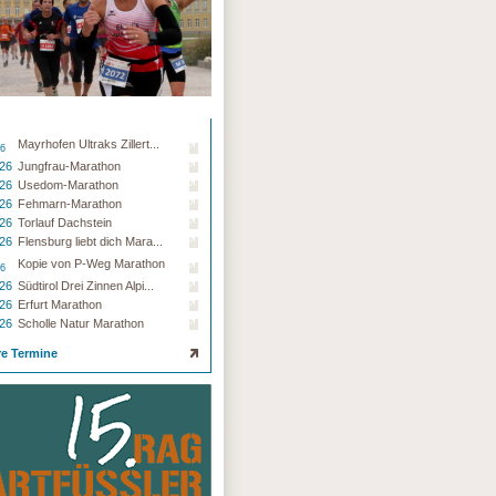
Mayrhofen Ultraks Zillert...
26
.26
Jungfrau-Marathon
.26
Usedom-Marathon
.26
Fehmarn-Marathon
.26
Torlauf Dachstein
.26
Flensburg liebt dich Mara...
Kopie von P-Weg Marathon
26
.26
Südtirol Drei Zinnen Alpi...
.26
Erfurt Marathon
.26
Scholle Natur Marathon
re Termine