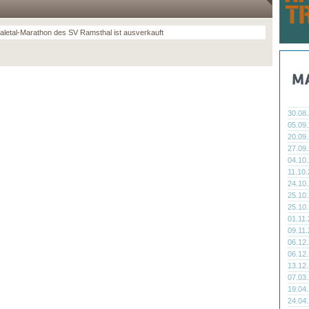
aletal-Marathon des SV Ramsthal ist ausverkauft
30.08
05.09
20.09
27.09
04.10
11.10
24.10
25.10
25.10
01.11
09.11
06.12
06.12
13.12
07.03
19.04
24.04