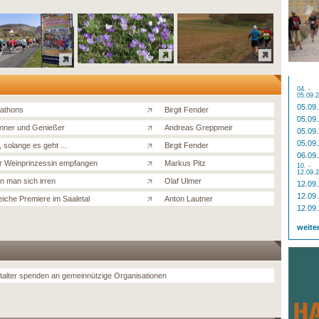
04. -
05.09.
05.09
athons
Birgit Fender
05.09
nner und Genießer
Andreas Greppmeir
05.09
05.09
 solange es geht ...
Birgit Fender
06.09
r Weinprinzessin empfangen
Markus Pitz
10. -
12.09.
n man sich irren
Olaf Ulmer
12.09
12.09
eiche Premiere im Saaletal
Anton Lautner
12.09
weite
talter spenden an gemeinnützige Organisationen