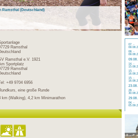
in Ramsthal (Deutschland)
Sportanlage
07. -
97729 Ramsthal
09.08.
Deutschland
08. -
09.08.
SV Ramsthal e.V. 1921
09.08
Am Sportplatz
14. -
15.08.
97729 Ramsthal
15. -
Deutschland
16.08.
15. -
16.08.
Tel: +49 9704 6956
23.08
Rundkurs, eine große Runde
28. -
30.08.
8 km (Walking), 4,2 km Minimarathon
29.08
04. -
05.09.