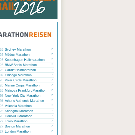
.26
Sydney Marathon
.26
Médoc Marathon
.26
Kopenhagen Halbmarathon
.26
BMW Berlin-Marathon
.26
Cardiff Halbmarathon
.26
Chicago Marathon
.26
Polar Circle Marathon
.26
Marine Corps Marathon
.26
Mainova Frankfurt Maratho...
.26
New York City Marathon
.26
Athens Authentic Marathon
.26
Valencia Marathon
.26
Shanghai Marathon
.26
Honolulu Marathon
.27
Tokio Marathon
.27
Boston Marathon
.27
London Marathon