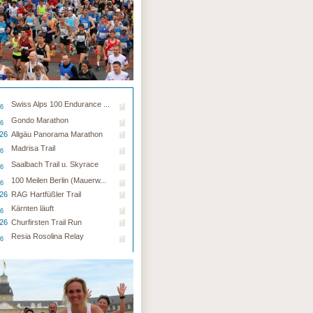
Swiss Alps 100 Endurance ...
26
Gondo Marathon
26
.26
Allgäu Panorama Marathon
Madrisa Trail
26
Saalbach Trail u. Skyrace
26
100 Meilen Berlin (Mauerw...
26
.26
RAG Hartfüßler Trail
Kärnten läuft
26
.26
Churfirsten Trail Run
Resia Rosolina Relay
26