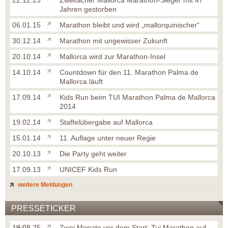
22.12.23
Zweifacher Mallorca Marathon-Sieger mit 47
Jahren gestorben
06.01.15
Marathon bleibt und wird „mallorquinischer“
30.12.14
Marathon mit ungewisser Zukunft
20.10.14
Mallorca wird zur Marathon-Insel
14.10.14
Countdown für den 11. Marathon Palma de
Mallorca läuft
17.09.14
Kids Run beim TUI Marathon Palma de Mallorca
2014
19.02.14
Staffelübergabe auf Mallorca
15.01.14
11. Auflage unter neuer Regie
20.10.13
Die Party geht weiter
17.09.13
UNICEF Kids Run
weitere Meldungen
PRESSETICKER
19.08.25
Zwei Monate vor dem Start: Tui Marathon auf