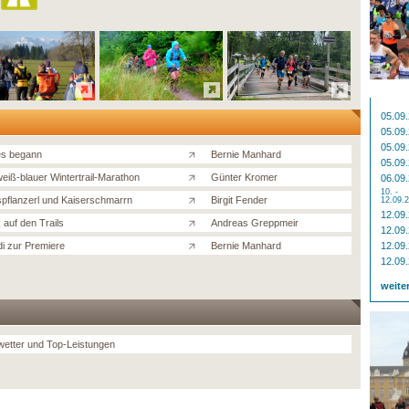
05.09
05.09
05.09
es begann
Bernie Manhard
05.09
eiß-blauer Wintertrail-Marathon
Günter Kromer
06.09
10. -
spflanzerl und Kaiserschmarrn
Birgit Fender
12.09.
12.09
 auf den Trails
Andreas Greppmeir
12.09
di zur Premiere
Bernie Manhard
12.09
12.09
weite
wetter und Top-Leistungen