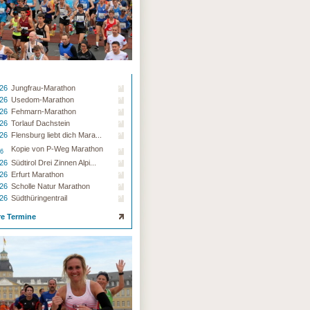
.26
Jungfrau-Marathon
.26
Usedom-Marathon
.26
Fehmarn-Marathon
.26
Torlauf Dachstein
.26
Flensburg liebt dich Mara...
Kopie von P-Weg Marathon
26
.26
Südtirol Drei Zinnen Alpi...
.26
Erfurt Marathon
.26
Scholle Natur Marathon
.26
Südthüringentrail
re Termine