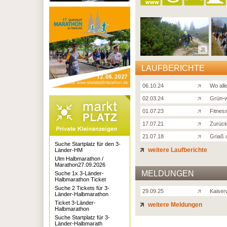
LAUFBERICHTE
06.10.24
Wo all
02.03.24
Grün-w
01.07.23
Fitnes
17.07.21
Zurück
21.07.18
Griaß 
Suche Startplatz für den 3-
weitere Laufberichte
Länder-HM
Ulm Halbmarathon /
Marathon27.09.2026
MELDUNGEN
Suche 1x 3-Länder-
Halbmarathon Ticket
Suche 2 Tickets für 3-
29.09.25
Kaiser
Länder-Halbmarathon
Ticket 3-Länder-
weitere Meldungen
Halbmarathon
Suche Startplatz für 3-
Länder-Halbmarath