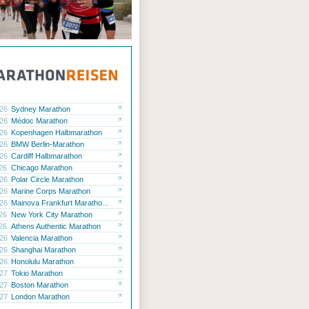
.26
Sydney Marathon
.26
Médoc Marathon
.26
Kopenhagen Halbmarathon
.26
BMW Berlin-Marathon
.26
Cardiff Halbmarathon
.26
Chicago Marathon
.26
Polar Circle Marathon
.26
Marine Corps Marathon
.26
Mainova Frankfurt Maratho...
.26
New York City Marathon
.26
Athens Authentic Marathon
.26
Valencia Marathon
.26
Shanghai Marathon
.26
Honolulu Marathon
.27
Tokio Marathon
.27
Boston Marathon
.27
London Marathon