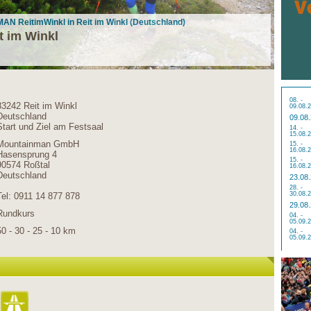
MAN ReitimWinkl in Reit im Winkl (Deutschland)
 im Winkl
08. -
83242 Reit im Winkl
09.08.
Deutschland
09.08
Start und Ziel am Festsaal
14. -
15.08.
Mountainman GmbH
15. -
16.08.
Hasensprung 4
15. -
90574 Roßtal
16.08.
Deutschland
23.08
28. -
30.08.
Tel: 0911 14 877 878
29.08
Rundkurs
04. -
05.09.
50 - 30 - 25 - 10 km
04. -
05.09.