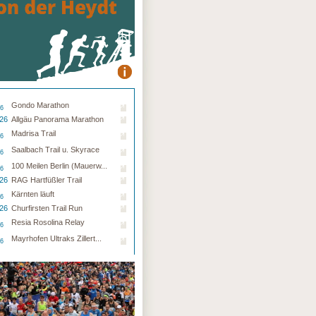
Gondo Marathon
26
.26
Allgäu Panorama Marathon
Madrisa Trail
26
Saalbach Trail u. Skyrace
26
100 Meilen Berlin (Mauerw...
26
.26
RAG Hartfüßler Trail
Kärnten läuft
26
.26
Churfirsten Trail Run
Resia Rosolina Relay
26
Mayrhofen Ultraks Zillert...
26