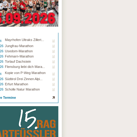
Mayrhofen Ultraks Zillert...
26
.26
Jungfrau-Marathon
.26
Usedom-Marathon
.26
Fehmarn-Marathon
.26
Torlauf Dachstein
.26
Flensburg liebt dich Mara...
Kopie von P-Weg Marathon
26
.26
Südtirol Drei Zinnen Alpi...
.26
Erfurt Marathon
.26
Scholle Natur Marathon
re Termine