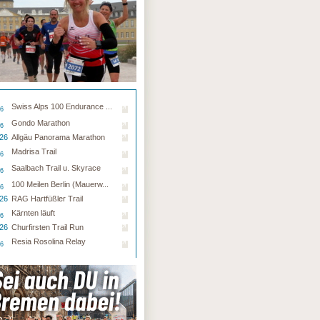
Swiss Alps 100 Endurance ...
26
Gondo Marathon
26
.26
Allgäu Panorama Marathon
Madrisa Trail
26
Saalbach Trail u. Skyrace
26
100 Meilen Berlin (Mauerw...
26
.26
RAG Hartfüßler Trail
Kärnten läuft
26
.26
Churfirsten Trail Run
Resia Rosolina Relay
26