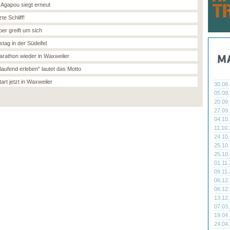
 Agapou siegt erneut
zte Schliff!
ber greift um sich
stag in der Südeifel
Marathon wieder in Waxweiler
laufend erleben“ lautet das Motto
art jetzt in Waxweiler
30.08
05.09
20.09
27.09
04.10
11.10
24.10
25.10
25.10
01.11
09.11
06.12
06.12
13.12
07.03
19.04
24.04