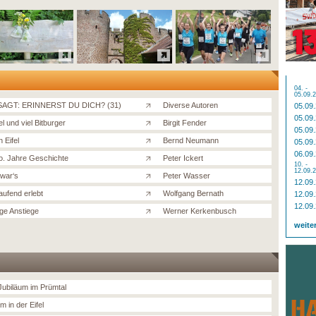
04. -
05.09.
AGT: ERINNERST DU DICH? (31)
Diverse Autoren
05.09
05.09
fel und viel Bitburger
Birgit Fender
05.09
 Eifel
Bernd Neumann
05.09
06.09
o. Jahre Geschichte
Peter Ickert
10. -
12.09.
war‘s
Peter Wasser
12.09
aufend erlebt
Wolfgang Bernath
12.09
12.09
ge Anstiege
Werner Kerkenbusch
weite
-Jubiläum im Prümtal
m in der Eifel