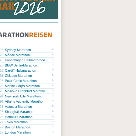
.26
Sydney Marathon
.26
Médoc Marathon
.26
Kopenhagen Halbmarathon
.26
BMW Berlin-Marathon
.26
Cardiff Halbmarathon
.26
Chicago Marathon
.26
Polar Circle Marathon
.26
Marine Corps Marathon
.26
Mainova Frankfurt Maratho...
.26
New York City Marathon
.26
Athens Authentic Marathon
.26
Valencia Marathon
.26
Shanghai Marathon
.26
Honolulu Marathon
.27
Tokio Marathon
.27
Boston Marathon
.27
London Marathon