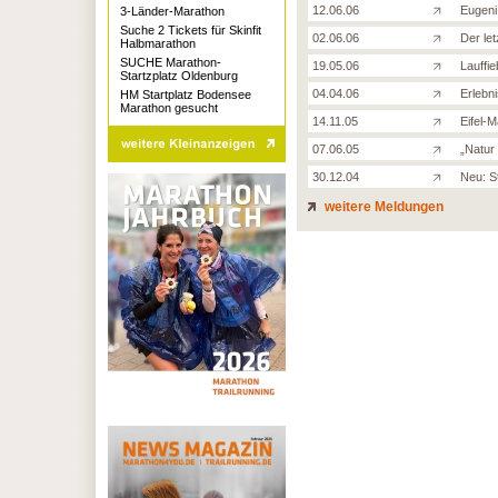
12.06.06
Eugeni
3-Länder-Marathon
Suche 2 Tickets für Skinfit
02.06.06
Der let
Halbmarathon
SUCHE Marathon-
19.05.06
Lauffie
Startzplatz Oldenburg
04.04.06
Erlebni
HM Startplatz Bodensee
Marathon gesucht
14.11.05
Eifel-
07.06.05
„Natur 
30.12.04
Neu: St
weitere Meldungen