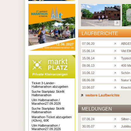
LAUFBERICHTE
07.06.20
ABGES
15.06.14
Viel Ei
15.06.14
Typisch
09.06.13
400 Mi
10.06.12
Schön 
08.06.08
Natur l
Ticket 3-Länder-
Halbmarathon abzugeben
10.06.07
Knacki
Suche Startplatz Skinfit
Halbmarathon
weitere Laufberichte
Ulm Halbmarathon /
Marathon27.09.2026
MELDUNGEN
Suche Startplatz Skinfit
Halbmarathon
Marathon-Ticket abzugeben
07.06.24
Silber
(42km), 60€
Ulm Halbmarathon /
30.05.07
Jubiläu
Marathon27.09.2026