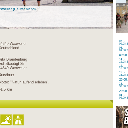
axweiler (Deutschland)
07. -
54649 Waxweiler
09.08.
Deutschland
08. -
09.08.
09.08
Rita Brandenburg
14. -
15.08.
Auf Staudigt 25
15. -
54649 Waxweiler
16.08.
15. -
Rundkurs
16.08.
23.08
Motto: "Natur laufend erleben".
28. -
30.08.
51,5 km
29.08
04. -
05.09.