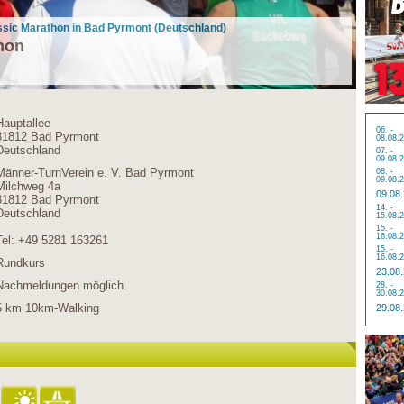
ssic Marathon in Bad Pyrmont (Deutschland)
hon
Hauptallee
06. -
31812 Bad Pyrmont
08.08.
Deutschland
07. -
09.08.
Männer-TurnVerein e. V. Bad Pyrmont
08. -
09.08.
Milchweg 4a
09.08
31812 Bad Pyrmont
14. -
Deutschland
15.08.
15. -
16.08.
Tel: +49 5281 163261
15. -
16.08.
Rundkurs
23.08
Nachmeldungen möglich.
28. -
30.08.
5 km 10km-Walking
29.08