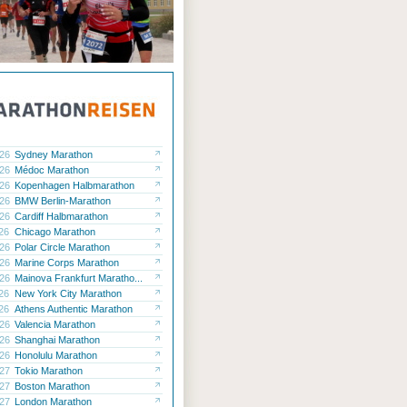
.26
Sydney Marathon
.26
Médoc Marathon
.26
Kopenhagen Halbmarathon
.26
BMW Berlin-Marathon
.26
Cardiff Halbmarathon
.26
Chicago Marathon
.26
Polar Circle Marathon
.26
Marine Corps Marathon
.26
Mainova Frankfurt Maratho...
.26
New York City Marathon
.26
Athens Authentic Marathon
.26
Valencia Marathon
.26
Shanghai Marathon
.26
Honolulu Marathon
.27
Tokio Marathon
.27
Boston Marathon
.27
London Marathon