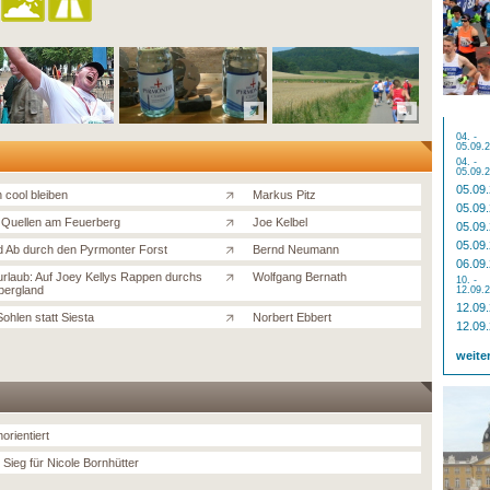
04. -
05.09.
04. -
05.09.
05.09
 cool bleiben
Markus Pitz
05.09
e Quellen am Feuerberg
Joe Kelbel
05.09
05.09
d Ab durch den Pyrmonter Forst
Bernd Neumann
06.09
urlaub: Auf Joey Kellys Rappen durchs
Wolfgang Bernath
10. -
bergland
12.09.
12.09
Sohlen statt Siesta
Norbert Ebbert
12.09
weite
orientiert
 Sieg für Nicole Bornhütter