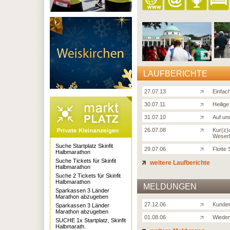
LAUFBERICHTE
27.07.13
Einfach
30.07.11
Heilig
31.07.10
Auf un
26.07.08
Kur(z)
Weser
Suche Startplatz Skinfit
29.07.06
Flotte 
Halbmarathon
Suche Tickets für Skinfit
weitere Laufberichte
Halbmarathon
Suche 2 Tickets für Skinfit
Halbmarathon
MELDUNGEN
Sparkassen 3 Länder
Marathon abzugeben
27.12.06
Kunden
Sparkassen 3 Länder
Marathon abzugeben
01.08.06
Wieder
SUCHE 1x Startplatz, Skinfit
Halbmarath.