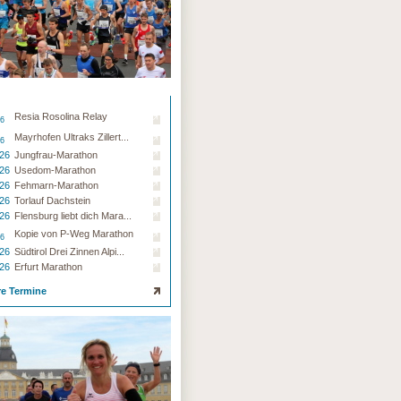
Resia Rosolina Relay
26
Mayrhofen Ultraks Zillert...
26
.26
Jungfrau-Marathon
.26
Usedom-Marathon
.26
Fehmarn-Marathon
.26
Torlauf Dachstein
.26
Flensburg liebt dich Mara...
Kopie von P-Weg Marathon
26
.26
Südtirol Drei Zinnen Alpi...
.26
Erfurt Marathon
re Termine