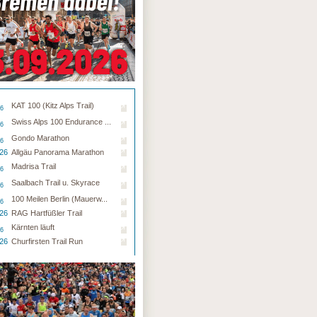
KAT 100 (Kitz Alps Trail)
26
Swiss Alps 100 Endurance ...
26
Gondo Marathon
26
.26
Allgäu Panorama Marathon
Madrisa Trail
26
Saalbach Trail u. Skyrace
26
100 Meilen Berlin (Mauerw...
26
.26
RAG Hartfüßler Trail
Kärnten läuft
26
.26
Churfirsten Trail Run