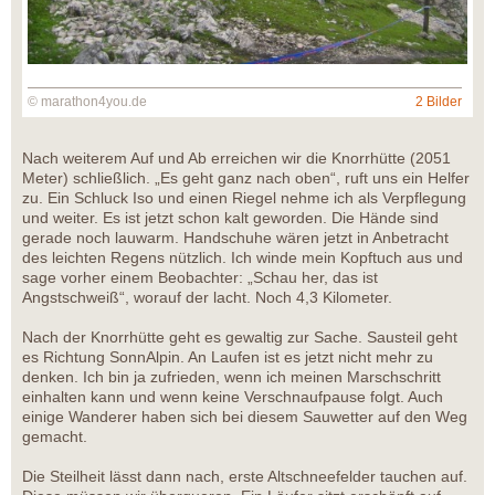
© marathon4you.de
2 Bilder
Nach weiterem Auf und Ab erreichen wir die Knorrhütte (2051
Meter) schließlich. „Es geht ganz nach oben“, ruft uns ein Helfer
zu. Ein Schluck Iso und einen Riegel nehme ich als Verpflegung
und weiter. Es ist jetzt schon kalt geworden. Die Hände sind
gerade noch lauwarm. Handschuhe wären jetzt in Anbetracht
des leichten Regens nützlich. Ich winde mein Kopftuch aus und
sage vorher einem Beobachter: „Schau her, das ist
Angstschweiß“, worauf der lacht. Noch 4,3 Kilometer.
Nach der Knorrhütte geht es gewaltig zur Sache. Sausteil geht
es Richtung SonnAlpin. An Laufen ist es jetzt nicht mehr zu
denken. Ich bin ja zufrieden, wenn ich meinen Marschschritt
einhalten kann und wenn keine Verschnaufpause folgt. Auch
einige Wanderer haben sich bei diesem Sauwetter auf den Weg
gemacht.
Die Steilheit lässt dann nach, erste Altschneefelder tauchen auf.