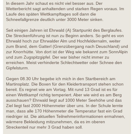
In diesem Jahr schaut es nicht viel besser aus. Der
Wetterbericht sagt anhaltenden und starken Regen voraus. Im
Laufe des späten Wettkampftages soll dann die
Schneefallgrenze deutlich unter 3000 Meter sinken.
Seit einigen Jahren ist Ehrwald (A) Startpunkt des Berglaufes.
Die Streckenführung ist nun zu Beginn anders. So geht es von
Ehrwald hoch zur Ehrwalder Alm und Hochfeldernalm, weiter
zum Brand, dem Gatterl (Grenzübergang nach Deuschland) und
zur Knorrhütte. Von dort ist der Weg wie bekannt zum SonnAlpin
und zum Zugspitzgipfel. Der war bisher nicht immer zu
erreichen. Meist verhinderte Schlechtwetter oder Schnee den
Gipfelsturm.
Gegen 08.30 Uhr begebe ich mich in den Startbereich am
Martinsplatz. Die Boxen für den Kleidertransport stehen schon
bereit. Es regnet wie am Vortag. Mit rund 13 Grad ist es für
einen Wettkampf richtig temperiert. Aber wie wird es am Berg
ausschauen? Ehrwald liegt auf 1000 Meter Seehöhe und das
Ziel liegt fast 2000 Höhenmeter über uns. In der Schule lernte
man, dass alle 170 Höhenmeter die Temperatur fast ein Grad
niedriger ist. Die aktuellen Teilnehmerinformationen ermahnen,
wärmere Bekleidung mitzunehmen, da es im oberen
Streckenteil nur mehr 3 Grad haben soll.