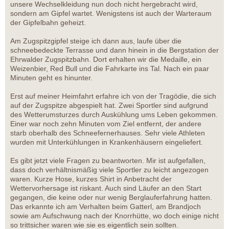
unsere Wechselkleidung nun doch nicht hergebracht wird,
sondern am Gipfel wartet. Wenigstens ist auch der Warteraum
der Gipfelbahn geheizt.
Am Zugspitzgipfel steige ich dann aus, laufe über die
schneebedeckte Terrasse und dann hinein in die Bergstation der
Ehrwalder Zugspitzbahn. Dort erhalten wir die Medaille, ein
Weizenbier, Red Bull und die Fahrkarte ins Tal. Nach ein paar
Minuten geht es hinunter.
Erst auf meiner Heimfahrt erfahre ich von der Tragödie, die sich
auf der Zugspitze abgespielt hat. Zwei Sportler sind aufgrund
des Wetterumsturzes durch Auskühlung ums Leben gekommen.
Einer war noch zehn Minuten vom Ziel entfernt, der andere
starb oberhalb des Schneefernerhauses. Sehr viele Athleten
wurden mit Unterkühlungen in Krankenhäusern eingeliefert.
Es gibt jetzt viele Fragen zu beantworten. Mir ist aufgefallen,
dass doch verhältnismäßig viele Sportler zu leicht angezogen
waren. Kurze Hose, kurzes Shirt in Anbetracht der
Wettervorhersage ist riskant. Auch sind Läufer an den Start
gegangen, die keine oder nur wenig Berglauferfahrung hatten.
Das erkannte ich am Verhalten beim Gatterl, am Brandjoch
sowie am Aufschwung nach der Knorrhütte, wo doch einige nicht
so trittsicher waren wie sie es eigentlich sein sollten.