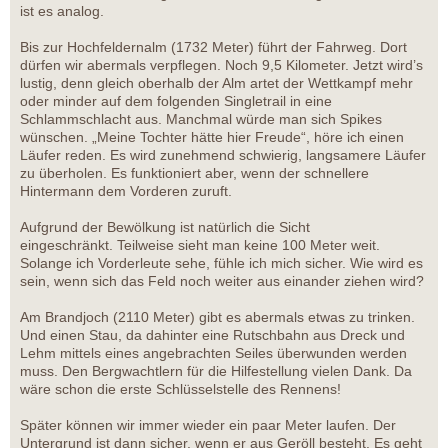
ist es analog.
Bis zur Hochfeldernalm (1732 Meter) führt der Fahrweg. Dort
dürfen wir abermals verpflegen. Noch 9,5 Kilometer. Jetzt wird’s
lustig, denn gleich oberhalb der Alm artet der Wettkampf mehr
oder minder auf dem folgenden Singletrail in eine
Schlammschlacht aus. Manchmal würde man sich Spikes
wünschen. „Meine Tochter hätte hier Freude“, höre ich einen
Läufer reden. Es wird zunehmend schwierig, langsamere Läufer
zu überholen. Es funktioniert aber, wenn der schnellere
Hintermann dem Vorderen zuruft.
Aufgrund der Bewölkung ist natürlich die Sicht
eingeschränkt. Teilweise sieht man keine 100 Meter weit.
Solange ich Vorderleute sehe, fühle ich mich sicher. Wie wird es
sein, wenn sich das Feld noch weiter aus einander ziehen wird?
Am Brandjoch (2110 Meter) gibt es abermals etwas zu trinken.
Und einen Stau, da dahinter eine Rutschbahn aus Dreck und
Lehm mittels eines angebrachten Seiles überwunden werden
muss. Den Bergwachtlern für die Hilfestellung vielen Dank. Da
wäre schon die erste Schlüsselstelle des Rennens!
Später können wir immer wieder ein paar Meter laufen. Der
Untergrund ist dann sicher, wenn er aus Geröll besteht. Es geht