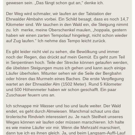
gewesen sein. „Das fängt schon gut an,“ denke ich.
Der Weg wird schmaler, wir laufen an der Talstation der
Ehrwalder Almbahn vorbei. Ein Schild besagt, dass es noch 14,7
Kilometer sind. Wir tauchen in den Wald ein, die Steigung nimmt
zu. Ich merke, meine Oberschenkel maulen, „hoppala, gestern
haben wir einen zarten Tempolauf hingelegt, nicht schon wieder
auf Zug laufen.“ Ich nehme das Tempo leicht zurück.
Es gibt leider nicht viel zu sehen, die Bewölkung und immer
noch der Regen, das drückt auf mein Gemüt. Es geht zum Teil
in Serpentinen hoch. Teile der Strecke können gelaufen werden,
die übelsten Steigungen muss ich gehen und kann auch einige
Läufer überholen. Mitunter sehen wir die Seile der Bergbahn
oder hören das Murmeln eines Baches. Die erste Verpflegung
wartet an der Ehrwalder Alm (1502 Meter). Rund 5 Kilometer
und 500 Höhenmeter haben wir schon geschafft. Ein paar
Zuschauer feuern uns an.
Ich schnappe mir Wasser und Iso und laufe weiter. Der Wald
endet, es geht durch Almwiesen. Manchmal schaut uns das
tirolerische Rindvieh interessiert zu. Je nach Steilheit unseres
Weges können wir laufen oder müssen marschieren. Ich halte
es wie meine Läufer vor mir. Wenn die Mehrzahl marschiert,
dann tue ich es ihnen gleich. Ja, und beim Langsam-Auffi-Lauf