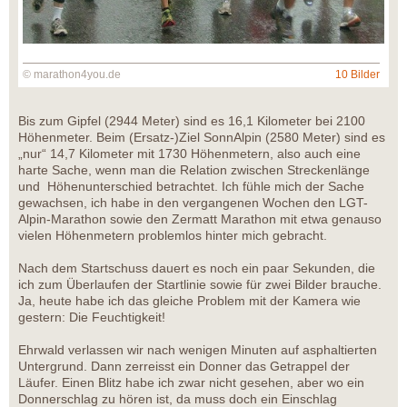
© marathon4you.de
10 Bilder
Bis zum Gipfel (2944 Meter) sind es 16,1 Kilometer bei 2100
Höhenmeter. Beim (Ersatz-)Ziel SonnAlpin (2580 Meter) sind es
„nur“ 14,7 Kilometer mit 1730 Höhenmetern, also auch eine
harte Sache, wenn man die Relation zwischen Streckenlänge
und Höhenunterschied betrachtet. Ich fühle mich der Sache
gewachsen, ich habe in den vergangenen Wochen den LGT-
Alpin-Marathon sowie den Zermatt Marathon mit etwa genauso
vielen Höhenmetern problemlos hinter mich gebracht.
Nach dem Startschuss dauert es noch ein paar Sekunden, die
ich zum Überlaufen der Startlinie sowie für zwei Bilder brauche.
Ja, heute habe ich das gleiche Problem mit der Kamera wie
gestern: Die Feuchtigkeit!
Ehrwald verlassen wir nach wenigen Minuten auf asphaltierten
Untergrund. Dann zerreisst ein Donner das Getrappel der
Läufer. Einen Blitz habe ich zwar nicht gesehen, aber wo ein
Donnerschlag zu hören ist, da muss doch ein Einschlag