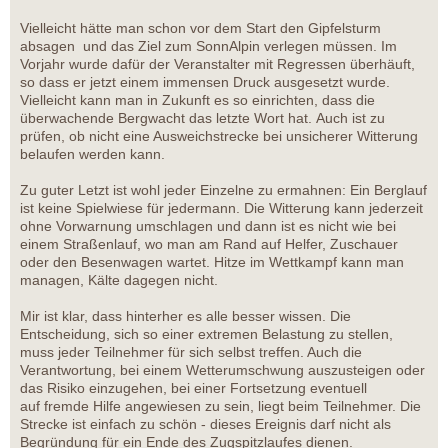
Vielleicht hätte man schon vor dem Start den Gipfelsturm
absagen und das Ziel zum SonnAlpin verlegen müssen. Im
Vorjahr wurde dafür der Veranstalter mit Regressen überhäuft,
so dass er jetzt einem immensen Druck ausgesetzt wurde.
Vielleicht kann man in Zukunft es so einrichten, dass die
überwachende Bergwacht das letzte Wort hat. Auch ist zu
prüfen, ob nicht eine Ausweichstrecke bei unsicherer Witterung
belaufen werden kann.
Zu guter Letzt ist wohl jeder Einzelne zu ermahnen: Ein Berglauf
ist keine Spielwiese für jedermann. Die Witterung kann jederzeit
ohne Vorwarnung umschlagen und dann ist es nicht wie bei
einem Straßenlauf, wo man am Rand auf Helfer, Zuschauer
oder den Besenwagen wartet. Hitze im Wettkampf kann man
managen, Kälte dagegen nicht.
Mir ist klar, dass hinterher es alle besser wissen. Die
Entscheidung, sich so einer extremen Belastung zu stellen,
muss jeder Teilnehmer für sich selbst treffen. Auch die
Verantwortung, bei einem Wetterumschwung auszusteigen oder
das Risiko einzugehen, bei einer Fortsetzung eventuell
auf fremde Hilfe angewiesen zu sein, liegt beim Teilnehmer. Die
Strecke ist einfach zu schön - dieses Ereignis darf nicht als
Begründung für ein Ende des Zugspitzlaufes dienen.