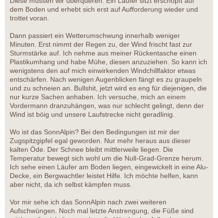
Diese müssen wir überqueren. Ein Läufer sitzt erschöpft auf
dem Boden und erhebt sich erst auf Aufforderung wieder und
trottet voran.
Dann passiert ein Wetterumschwung innerhalb weniger
Minuten. Erst nimmt der Regen zu, der Wind frischt fast zur
Sturmstärke auf. Ich nehme aus meiner Rückentasche einen
Plastikumhang und habe Mühe, diesen anzuziehen. So kann ich
wenigstens den auf mich einwirkenden Windchillfaktor etwas
entschärfen. Nach wenigen Augenblicken fängt es zu graupeln
und zu schneien an. Bullshit, jetzt wird es eng für diejenigen, die
nur kurze Sachen anhaben. Ich versuche, mich an einem
Vordermann dranzuhängen, was nur schlecht gelingt, denn der
Wind ist böig und unsere Laufstrecke nicht geradlinig.
Wo ist das SonnAlpin? Bei den Bedingungen ist mir der
Zugspitzgipfel egal geworden. Nur mehr heraus aus dieser
kalten Öde. Der Schnee bleibt mittlerweile liegen. Die
Temperatur bewegt sich wohl um die Null-Grad-Grenze herum.
Ich sehe einen Läufer am Boden liegen, eingewickelt in eine Alu-
Decke, ein Bergwachtler leistet Hilfe. Ich möchte helfen, kann
aber nicht, da ich selbst kämpfen muss.
Vor mir sehe ich das SonnAlpin nach zwei weiteren
Aufschwüngen. Noch mal letzte Anstrengung, die Füße sind