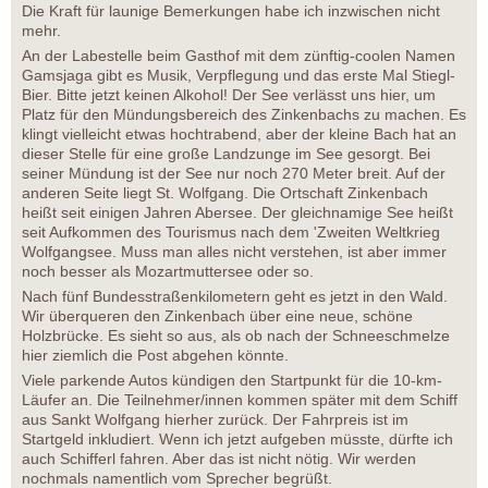
Die Kraft für launige Bemerkungen habe ich inzwischen nicht
mehr.
An der Labestelle beim Gasthof mit dem zünftig-coolen Namen
Gamsjaga gibt es Musik, Verpflegung und das erste Mal Stiegl-
Bier. Bitte jetzt keinen Alkohol! Der See verlässt uns hier, um
Platz für den Mündungsbereich des Zinkenbachs zu machen. Es
klingt vielleicht etwas hochtrabend, aber der kleine Bach hat an
dieser Stelle für eine große Landzunge im See gesorgt. Bei
seiner Mündung ist der See nur noch 270 Meter breit. Auf der
anderen Seite liegt St. Wolfgang. Die Ortschaft Zinkenbach
heißt seit einigen Jahren Abersee. Der gleichnamige See heißt
seit Aufkommen des Tourismus nach dem 'Zweiten Weltkrieg
Wolfgangsee. Muss man alles nicht verstehen, ist aber immer
noch besser als Mozartmuttersee oder so.
Nach fünf Bundesstraßenkilometern geht es jetzt in den Wald.
Wir überqueren den Zinkenbach über eine neue, schöne
Holzbrücke. Es sieht so aus, als ob nach der Schneeschmelze
hier ziemlich die Post abgehen könnte.
Viele parkende Autos kündigen den Startpunkt für die 10-km-
Läufer an. Die Teilnehmer/innen kommen später mit dem Schiff
aus Sankt Wolfgang hierher zurück. Der Fahrpreis ist im
Startgeld inkludiert. Wenn ich jetzt aufgeben müsste, dürfte ich
auch Schifferl fahren. Aber das ist nicht nötig. Wir werden
nochmals namentlich vom Sprecher begrüßt.