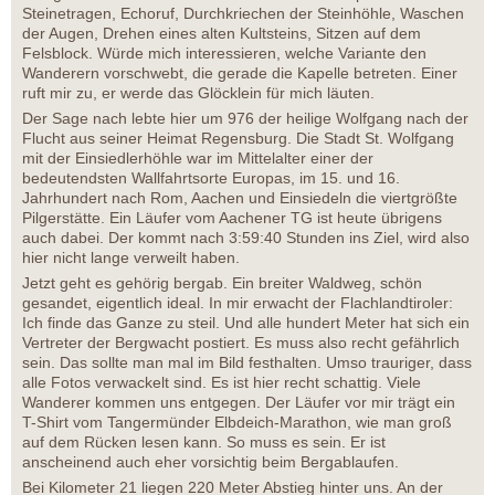
Steinetragen, Echoruf, Durchkriechen der Steinhöhle, Waschen
der Augen, Drehen eines alten Kultsteins, Sitzen auf dem
Felsblock. Würde mich interessieren, welche Variante den
Wanderern vorschwebt, die gerade die Kapelle betreten. Einer
ruft mir zu, er werde das Glöcklein für mich läuten.
Der Sage nach lebte hier um 976 der heilige Wolfgang nach der
Flucht aus seiner Heimat Regensburg. Die Stadt St. Wolfgang
mit der Einsiedlerhöhle war im Mittelalter einer der
bedeutendsten Wallfahrtsorte Europas, im 15. und 16.
Jahrhundert nach Rom, Aachen und Einsiedeln die viertgrößte
Pilgerstätte. Ein Läufer vom Aachener TG ist heute übrigens
auch dabei. Der kommt nach 3:59:40 Stunden ins Ziel, wird also
hier nicht lange verweilt haben.
Jetzt geht es gehörig bergab. Ein breiter Waldweg, schön
gesandet, eigentlich ideal. In mir erwacht der Flachlandtiroler:
Ich finde das Ganze zu steil. Und alle hundert Meter hat sich ein
Vertreter der Bergwacht postiert. Es muss also recht gefährlich
sein. Das sollte man mal im Bild festhalten. Umso trauriger, dass
alle Fotos verwackelt sind. Es ist hier recht schattig. Viele
Wanderer kommen uns entgegen. Der Läufer vor mir trägt ein
T-Shirt vom Tangermünder Elbdeich-Marathon, wie man groß
auf dem Rücken lesen kann. So muss es sein. Er ist
anscheinend auch eher vorsichtig beim Bergablaufen.
Bei Kilometer 21 liegen 220 Meter Abstieg hinter uns. An der