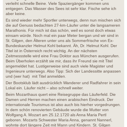
verleiht schnelle Beine. Viele Spaziergänger kommen uns
entgegen. Das Wasser des Sees ist sehr klar. Fische sehe ich
aber keine.
Es sind wieder mehr Sportler unterwegs, denn nun mischen sich
die auf Genuss bedachten 27-km-Läufer unter die langsameren
Marathonis. Für mich ist das schön, weil es sonst doch etwas
einsam würde. Noch mal ein paar Meter bergan und wir sind in
St. Gilgen, den Älteren unter uns als Sommerfrische von Ex-
Bundeskanzler Helmut Kohl bekannt. Äh, Dr. Helmut Kohl. Der
Titel ist in Österreich recht wichtig. An der nächsten
Zeitmessstelle wird eine Frau Doktor aus München ausgerufen.
Beim Überholen erzählt sie mir, dass ihr Freund sie mit Titel
angemeldet hat. Lustigerweise sind auch viele Magister und
Ingenieure unterwegs. Also Tipp: Sich der Landessitte anpassen
und (wer hat) mit Titel anmelden.
Der Bootsklub lädt ausdrücklich Wanderer und Radfahrer in sein
Lokal ein. Läufer nicht – also schnell weiter.
Beim Mozarthaus quert eine Reisegruppe das Läuferfeld. Die
Damen und Herren machen einen arabischen Eindruck. Der
internationale Tourismus ist also auch bis hierher vorgedrungen.
In dem schön renovierten Gebäude wurde die Mutter von
Wolfgang A. Mozart am 25.12.1720 als Anna Maria Pertl
geboren. Mozarts Schwester Maria Anna, genannt Nannerl,
wohnte dort längere Zeit mit Mann und Kindern. St. Gilgen