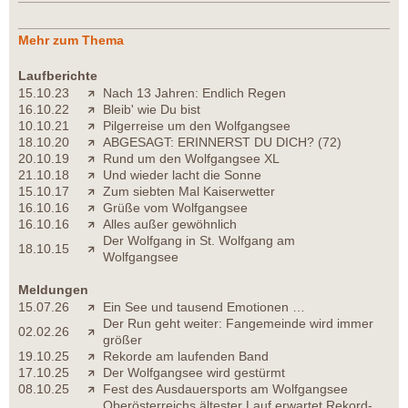
Mehr zum Thema
Laufberichte
15.10.23
Nach 13 Jahren: Endlich Regen
16.10.22
Bleib' wie Du bist
10.10.21
Pilgerreise um den Wolfgangsee
18.10.20
ABGESAGT: ERINNERST DU DICH? (72)
20.10.19
Rund um den Wolfgangsee XL
21.10.18
Und wieder lacht die Sonne
15.10.17
Zum siebten Mal Kaiserwetter
16.10.16
Grüße vom Wolfgangsee
16.10.16
Alles außer gewöhnlich
Der Wolfgang in St. Wolfgang am
18.10.15
Wolfgangsee
Meldungen
15.07.26
Ein See und tausend Emotionen …
Der Run geht weiter: Fangemeinde wird immer
02.02.26
größer
19.10.25
Rekorde am laufenden Band
17.10.25
Der Wolfgangsee wird gestürmt
08.10.25
Fest des Ausdauersports am Wolfgangsee
Oberösterreichs ältester Lauf erwartet Rekord-