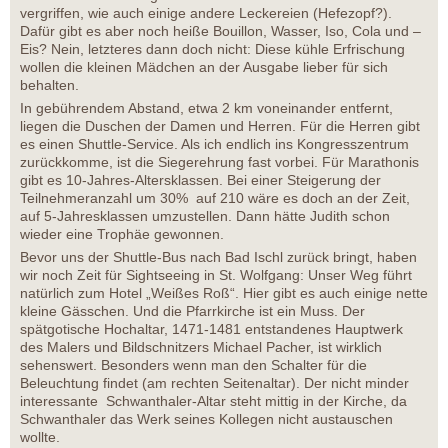
vergriffen, wie auch einige andere Leckereien (Hefezopf?).
Dafür gibt es aber noch heiße Bouillon, Wasser, Iso, Cola und –
Eis? Nein, letzteres dann doch nicht: Diese kühle Erfrischung
wollen die kleinen Mädchen an der Ausgabe lieber für sich
behalten.
In gebührendem Abstand, etwa 2 km voneinander entfernt,
liegen die Duschen der Damen und Herren. Für die Herren gibt
es einen Shuttle-Service. Als ich endlich ins Kongresszentrum
zurückkomme, ist die Siegerehrung fast vorbei. Für Marathonis
gibt es 10-Jahres-Altersklassen. Bei einer Steigerung der
Teilnehmeranzahl um 30% auf 210 wäre es doch an der Zeit,
auf 5-Jahresklassen umzustellen. Dann hätte Judith schon
wieder eine Trophäe gewonnen.
Bevor uns der Shuttle-Bus nach Bad Ischl zurück bringt, haben
wir noch Zeit für Sightseeing in St. Wolfgang: Unser Weg führt
natürlich zum Hotel „Weißes Roß“. Hier gibt es auch einige nette
kleine Gässchen. Und die Pfarrkirche ist ein Muss. Der
spätgotische Hochaltar, 1471-1481 entstandenes Hauptwerk
des Malers und Bildschnitzers Michael Pacher, ist wirklich
sehenswert. Besonders wenn man den Schalter für die
Beleuchtung findet (am rechten Seitenaltar). Der nicht minder
interessante Schwanthaler-Altar steht mittig in der Kirche, da
Schwanthaler das Werk seines Kollegen nicht austauschen
wollte.