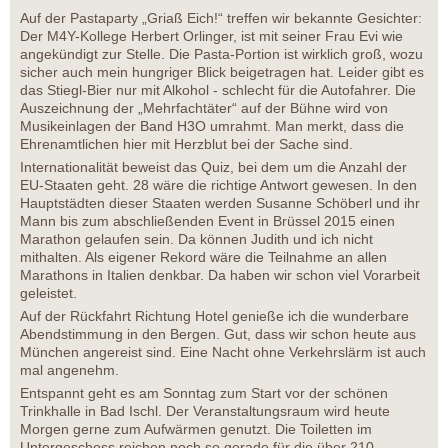
Auf der Pastaparty „Griaß Eich!“ treffen wir bekannte Gesichter:
Der M4Y-Kollege Herbert Orlinger, ist mit seiner Frau Evi wie
angekündigt zur Stelle. Die Pasta-Portion ist wirklich groß, wozu
sicher auch mein hungriger Blick beigetragen hat. Leider gibt es
das Stiegl-Bier nur mit Alkohol - schlecht für die Autofahrer. Die
Auszeichnung der „Mehrfachtäter“ auf der Bühne wird von
Musikeinlagen der Band H3O umrahmt. Man merkt, dass die
Ehrenamtlichen hier mit Herzblut bei der Sache sind.
Internationalität beweist das Quiz, bei dem um die Anzahl der
EU-Staaten geht. 28 wäre die richtige Antwort gewesen. In den
Hauptstädten dieser Staaten werden Susanne Schöberl und ihr
Mann bis zum abschließenden Event in Brüssel 2015 einen
Marathon gelaufen sein. Da können Judith und ich nicht
mithalten. Als eigener Rekord wäre die Teilnahme an allen
Marathons in Italien denkbar. Da haben wir schon viel Vorarbeit
geleistet.
Auf der Rückfahrt Richtung Hotel genieße ich die wunderbare
Abendstimmung in den Bergen. Gut, dass wir schon heute aus
München angereist sind. Eine Nacht ohne Verkehrslärm ist auch
mal angenehm.
Entspannt geht es am Sonntag zum Start vor der schönen
Trinkhalle in Bad Ischl. Der Veranstaltungsraum wird heute
Morgen gerne zum Aufwärmen genutzt. Die Toiletten im
Untergeschoss reichen noch so gerade für die über 210