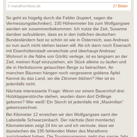
© marathon4you.de
27 Bilder
So geht es hügelig durch die Felder (kupiert, sagen die
Vermessungstechniker). 100 Höhenmeter bis zum Wolfgangsee
werden wir zusammenbekommen. Ich nutze die Zeit, Susanne
darüber aufzuklären, dass es in den östlichen deutschen
Bundesländern fast so schön ist wie in Österreich, was Andreas
so nun auch nicht stehen lassen will. Als ich dann noch Eisenach
mit Eisenhüttenstadt verwechsle und überhaupt Andreas´
Wohnort in die Nähe von Görlitz verlege, ist es langsam an der
Zeit, meinen Kopf einzuziehen, ein Stück alleine zu laufen und
die in Herbstsonne getauchten Berge zu betrachten. An
manchen Bäumen hängen noch vergessene goldene Äpfel.
Kennst du das Land, wo die Zitronen blühen? Hier ist es
jedenfalls nicht.
Nächste interessante Frage: Wenn vor einem Bauernhof drei
Holzklapperstörche stehen, wurden dann dort Drillinge
geboren? Wer weiß! Ein Storch ist jedenfalls mit „Maximilian“
gekennzeichnet.
Bei Kilometer 12 erreichen wir den Wolfgangsee samt der
Labestelle Schwarzenbach. Der nächste (fest montierte)
Kilometerstein zeigt 24 km an und ich vermute, dass wir
dazwischen die 195 fehlenden Meter des Marathons
zurückgelegt haben. Die Tourismusregion zieht das ganze Jahr