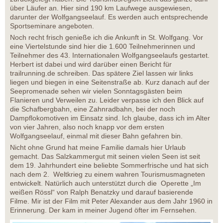
über Läufer an. Hier sind 190 km Laufwege ausgewiesen,
darunter der Wolfgangseelauf. Es werden auch entsprechende
Sportseminare angeboten.
Noch recht frisch genieße ich die Ankunft in St. Wolfgang. Vor
eine Viertelstunde sind hier die 1.600 Teilnehmerinnen und
Teilnehmer des 43. Internationalen Wolfgangseelaufs gestartet.
Herbert ist dabei und wird darüber einen Bericht für
trailrunning.de schreiben. Das spätere Ziel lassen wir links
liegen und biegen in eine Seitenstraße ab. Kurz danach auf der
Seepromenade sehen wir vielen Sonntagsgästen beim
Flanieren und Verweilen zu. Leider verpasse ich den Blick auf
die Schafbergbahn, eine Zahnradbahn, bei der noch
Dampflokomotiven im Einsatz sind. Ich glaube, dass ich im Alter
von vier Jahren, also noch knapp vor dem ersten
Wolfgangseelauf, einmal mit dieser Bahn gefahren bin.
Nicht ohne Grund hat meine Familie damals hier Urlaub
gemacht. Das Salzkammergut mit seinen vielen Seen ist seit
dem 19. Jahrhundert eine beliebte Sommerfrische und hat sich
nach dem 2. Weltkrieg zu einem wahren Tourismusmagneten
entwickelt. Natürlich auch unterstützt durch die Operette „Im
weißen Rössl“ von Ralph Benatzky und darauf basierende
Filme. Mir ist der Film mit Peter Alexander aus dem Jahr 1960 in
Erinnerung. Der kam in meiner Jugend öfter im Fernsehen.