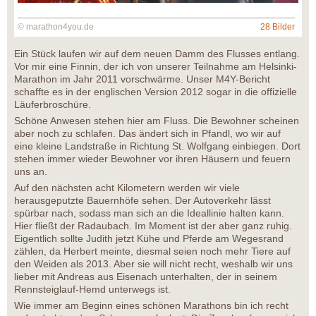
© marathon4you.de
28 Bilder
Ein Stück laufen wir auf dem neuen Damm des Flusses entlang.
Vor mir eine Finnin, der ich von unserer Teilnahme am Helsinki-
Marathon im Jahr 2011 vorschwärme. Unser M4Y-Bericht
schaffte es in der englischen Version 2012 sogar in die offizielle
Läuferbroschüre.
Schöne Anwesen stehen hier am Fluss. Die Bewohner scheinen
aber noch zu schlafen. Das ändert sich in Pfandl, wo wir auf
eine kleine Landstraße in Richtung St. Wolfgang einbiegen. Dort
stehen immer wieder Bewohner vor ihren Häusern und feuern
uns an.
Auf den nächsten acht Kilometern werden wir viele
herausgeputzte Bauernhöfe sehen. Der Autoverkehr lässt
spürbar nach, sodass man sich an die Ideallinie halten kann.
Hier fließt der Radaubach. Im Moment ist der aber ganz ruhig.
Eigentlich sollte Judith jetzt Kühe und Pferde am Wegesrand
zählen, da Herbert meinte, diesmal seien noch mehr Tiere auf
den Weiden als 2013. Aber sie will nicht recht, weshalb wir uns
lieber mit Andreas aus Eisenach unterhalten, der in seinem
Rennsteiglauf-Hemd unterwegs ist.
Wie immer am Beginn eines schönen Marathons bin ich recht