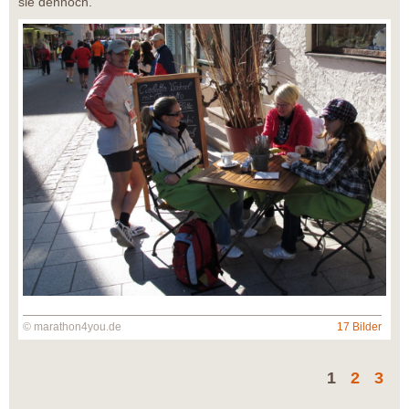
sie dennoch.
© marathon4you.de
17 Bilder
1
2
3