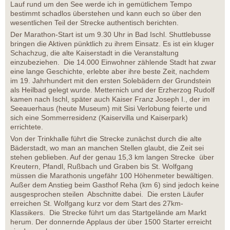
Lauf rund um den See werde ich in gemütlichem Tempo
bestimmt schadlos überstehen und kann euch so über den
wesentlichen Teil der Strecke authentisch berichten.
Der Marathon-Start ist um 9.30 Uhr in Bad Ischl. Shuttlebusse
bringen die Aktiven pünktlich zu ihrem Einsatz. Es ist ein kluger
Schachzug, die alte Kaiserstadt in die Veranstaltung
einzubeziehen. Die 14.000 Einwohner zählende Stadt hat zwar
eine lange Geschichte, erlebte aber ihre beste Zeit, nachdem
im 19. Jahrhundert mit den ersten Solebädern der Grundstein
als Heilbad gelegt wurde. Metternich und der Erzherzog Rudolf
kamen nach Ischl, später auch Kaiser Franz Joseph I., der im
Seeauerhaus (heute Museum) mit Sisi Verlobung feierte und
sich eine Sommerresidenz (Kaiservilla und Kaiserpark)
errichtete.
Von der Trinkhalle führt die Strecke zunächst durch die alte
Bäderstadt, wo man an manchen Stellen glaubt, die Zeit sei
stehen geblieben. Auf der genau 15,3 km langen Strecke über
Kreutern, Pfandl, Rußbach und Graben bis St. Wolfgang
müssen die Marathonis ungefähr 100 Höhenmeter bewältigen.
Außer dem Anstieg beim Gasthof Reha (km 6) sind jedoch keine
ausgesprochen steilen Abschnitte dabei. Die ersten Läufer
erreichen St. Wolfgang kurz vor dem Start des 27km-
Klassikers. Die Strecke führt um das Startgelände am Markt
herum. Der donnernde Applaus der über 1500 Starter erreicht