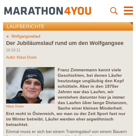
LAUFBERICHTE
Wolfgangseelauf
Der Jubiläumslauf rund um den Wolfgangsee
16.10.11
Autor:
Klaus Duwe
Franz Zimmermann kennt viele
Geschichten, bei denen Läufer
heutzutage ungläubig den Kopf
schütteln. Aber in den 1970er
Jahren war das Laufen, wir
verstehen darunter hier ja immer
das Laufen über lange Distanzen,
Klaus Duwe
Sache einer kleinen Minderheit.
Erst recht in Österreich, wo man zu der Zeit Sport fast nur
im Winter betreibt. Läufer werden eher argwöhnisch
betrachtet.
Einmal muss er sich bei einem Trainingslauf von einem Bauern