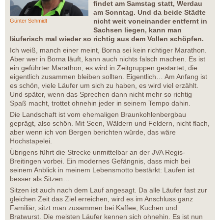
findet am Samstag statt, Werdau
am Sonntag. Und da beide Städte
nicht weit voneinander entfernt in
Günter Schmidt
Sachsen liegen, kann man
läuferisch mal wieder so richtig aus dem Vollen schöpfen.
Ich weiß, manch einer meint, Borna sei kein richtiger Marathon.
Aber wer in Borna läuft, kann auch nichts falsch machen. Es ist
ein geführter Marathon, es wird in Zeitgruppen gestartet, die
eigentlich zusammen bleiben sollten. Eigentlich… Am Anfang ist
es schön, viele Läufer um sich zu haben, es wird viel erzählt.
Und später, wenn das Sprechen dann nicht mehr so richtig
Spaß macht, trottet ohnehin jeder in seinem Tempo dahin.
Die Landschaft ist vom ehemaligen Braunkohlenbergbau
geprägt, also schön. Mit Seen, Wäldern und Feldern, nicht flach,
aber wenn ich von Bergen berichten würde, das wäre
Hochstapelei.
Übrigens führt die Strecke unmittelbar an der JVA Regis-
Breitingen vorbei. Ein modernes Gefängnis, dass mich bei
seinem Anblick in meinem Lebensmotto bestärkt: Laufen ist
besser als Sitzen…
Sitzen ist auch nach dem Lauf angesagt. Da alle Läufer fast zur
gleichen Zeit das Ziel erreichen, wird es im Anschluss ganz
Familiär, sitzt man zusammen bei Kaffee, Kuchen und
Bratwurst. Die meisten Läufer kennen sich ohnehin. Es ist nun