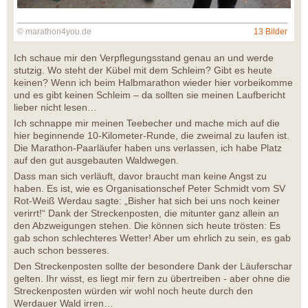
© marathon4you.de
13 Bilder
Ich schaue mir den Verpflegungsstand genau an und werde
stutzig. Wo steht der Kübel mit dem Schleim? Gibt es heute
keinen? Wenn ich beim Halbmarathon wieder hier vorbeikomme
und es gibt keinen Schleim – da sollten sie meinen Laufbericht
lieber nicht lesen…
Ich schnappe mir meinen Teebecher und mache mich auf die
hier beginnende 10-Kilometer-Runde, die zweimal zu laufen ist.
Die Marathon-Paarläufer haben uns verlassen, ich habe Platz
auf den gut ausgebauten Waldwegen.
Dass man sich verläuft, davor braucht man keine Angst zu
haben. Es ist, wie es Organisationschef Peter Schmidt vom SV
Rot-Weiß Werdau sagte: „Bisher hat sich bei uns noch keiner
verirrt!“ Dank der Streckenposten, die mitunter ganz allein an
den Abzweigungen stehen. Die können sich heute trösten: Es
gab schon schlechteres Wetter! Aber um ehrlich zu sein, es gab
auch schon besseres.
Den Streckenposten sollte der besondere Dank der Läuferschar
gelten. Ihr wisst, es liegt mir fern zu übertreiben - aber ohne die
Streckenposten würden wir wohl noch heute durch den
Werdauer Wald irren…