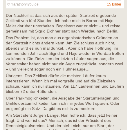
© marathon4you.de
15 Bilder
Der Nachteil ist das sich aus der späten Startzeit ergebende
Zeitlimit von fünf Stunden. Ich habe mich in Borna mit Hajo
Meier darüber unterhalten. Begeistert war er nicht – und reiste
gemeinsam mit Sigrid Eichner statt nach Werdau nach Berlin.
Das Problem ist, das man aus organisatorischen Gründen an
der Startzeit nichts ändern kann. Am Zielschluss auch nicht,
abends wird es nun mal dunkel… Aber ich habe Hoffnung, im
kommenden Jahr auch Sigrid und Hajo wieder in Werdau treffen
zu können. Die Zielzeiten der letzten Läufer sagen aus, die
Veranstalter haben nicht nur ein Auge zugedrückt, sondern zwei
– und vielleicht sogar noch ein Hühnerauge…
Übrigens: Das Zeitlimit dürfte die meisten Läufer kaum
interessieren. Wenn ich mal vorgreife und auf die Zielzeiten
schaue, kann ich nur staunen. Von 117 Läuferinnen und Läufern
blieben 72 unter 4 Stunden.
Über Parkmöglichkeiten, die Ausgabe der Startunterlagen und
Umkleideräumlichkeiten kann ich mir jedes Wort sparen. Oder
es genügt ein Satz: Da gibt es nichts zu meckern!
Am Start steht Jürgen Lange. Nun hoffe ich, dass jetzt keiner
fragt: Und wer ist das? Mensch, das ist der Präsident des
Rennsteiglaufvereins! Und der steht nicht nur am Start, der