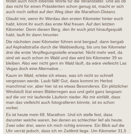
findet auch noch lobende Worte für die Veranstalter. Und als ob
das nicht für einen Präsidenten schon genug ist, macht er sich
auch noch selbst auf den Weg über die Marathon-Distanz.
Glaubt mir, wenn ihr Werdau den ersten Kilometer hinter euch
habt, könnt ihr euch das erste Mal freuen. Auf den letzten
Kilometer. Denn diesen Berg, den ihr euch jetzt hinaufgequält
habt, lauft ihr dann hinunter.
Die nächsten zwei Kilometer führen erst bergauf, dann bergab
auf Asphaltstraße durch die Waldsiedlung, bis uns bei Kilometer
drei die erste Verpflegungsstelle erwartet. Nicht mehr weit, da
sind wir auch schon im Wald und das wird bis Kilometer 39 so
bleiben. Also wer nicht gern im Wald läuft, da wäre vielleicht Las
Vegas doch eine Alternative…
Kaum im Wald, erlebe ich etwas, was ich nicht so schnell
vergessen werde. Laub fällt! Gut, dass kommt im Herbst
manchmal vor, aber hier ist es etwas Besonderes. Ein plötzlicher
Windstoß löst einen Blätterregen aus und geht ganz langsam
auf die vor mir laufende Läuferin nieder. Als mir einfällt, dass
man das vielleicht auch fotografieren könnte, ist es schon
vorbei.
Es ist heute mein 68. Marathon. Und ich stelle fest, dass
darunter welche waren, bei denen es schlechter lief als heute.
Zwei oder drei, wenn ich mich richtig erinnere. Ein Blick auf die
Uhr verrät jedoch, dass ich im Zeitlimit liege. Um Kilometer 31,5