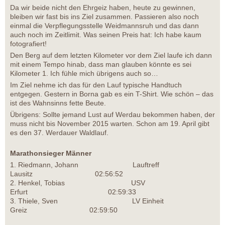
Da wir beide nicht den Ehrgeiz haben, heute zu gewinnen,
bleiben wir fast bis ins Ziel zusammen. Passieren also noch
einmal die Verpflegungsstelle Weidmannsruh und das dann
auch noch im Zeitlimit. Was seinen Preis hat: Ich habe kaum
fotografiert!
Den Berg auf dem letzten Kilometer vor dem Ziel laufe ich dann
mit einem Tempo hinab, dass man glauben könnte es sei
Kilometer 1. Ich fühle mich übrigens auch so…
Im Ziel nehme ich das für den Lauf typische Handtuch
entgegen. Gestern in Borna gab es ein T-Shirt. Wie schön – das
ist des Wahnsinns fette Beute.
Übrigens: Sollte jemand Lust auf Werdau bekommen haben, der
muss nicht bis November 2015 warten. Schon am 19. April gibt
es den 37. Werdauer Waldlauf.
Marathonsieger Männer
1. Riedmann, Johann Lauftreff
Lausitz 02:56:52
2. Henkel, Tobias USV
Erfurt 02:59:33
3. Thiele, Sven LV Einheit
Greiz 02:59:50