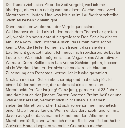
Die Runde zieht sich. Aber die Zeit vergeht, weil ich mir
überlege, ob es nun richtig war, an einem Wochenende zwei
Marathons zu laufen. Und was ich nun im Laufbericht schreibe,
wenn es keinen Schleim gibt…
Dann taucht er wieder auf, der Verpflegungsstand
Weidmannsruh. Und als ich dort nach dem Teebecher greifen
will, werde ich sofort darauf hingewiesen: Den Schleim gibt es
am Ende vom Tisch! Ich freue mich, dass man mich schon
kennt. Und die Helfer können sich freuen, dass sie den
Laufbericht gerettet haben. Ich muss mich revidieren: Selbst für
Leute, die Wald nicht mögen, ist Las Vegas keine Alternative zu
Werdau. Denn: Sollte es in Las Vegas Schleim geben, besser
als in Werdau könnter der nicht schmecken. Ich bitte um
Zusendung des Rezeptes, Vertraulichkeit wird garantiert…
Noch an meinem Schleimbecher nippend, habe ich plötzlich
einen Läufer neben mir, der anders ist als die meisten
Marathonläufer. Der ist jung! Ganz jung, gerade mal 23 Jahre
und damit auch der jüngste Starter. Andreas Brehm heißt er und
was er mir erzählt, versetzt mich in Staunen. Es ist sein
siebenter Marathon und er hat sich vorgenommen, monatlich
einen Marathon zu laufen. Wenn er das durchzieht und ich mal
davon ausgehe, dass man mit zunehmendem Alter mehr
Marathons läuft, dann würde ich mir an Stelle von Rekordhalter
Christian Hottas langsam so meine Gedanken machen…