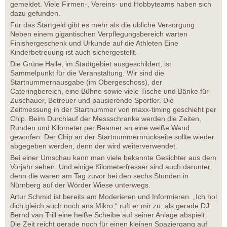
gemeldet. Viele Firmen-, Vereins- und Hobbyteams haben sich
dazu gefunden.
Für das Startgeld gibt es mehr als die übliche Versorgung.
Neben einem gigantischen Verpflegungsbereich warten
Finishergeschenk und Urkunde auf die Athleten Eine
Kinderbetreuung ist auch sichergestellt.
Die Grüne Halle, im Stadtgebiet ausgeschildert, ist
Sammelpunkt für die Veranstaltung. Wir sind die
Startnummernausgabe (im Obergeschoss), der
Cateringbereich, eine Bühne sowie viele Tische und Bänke für
Zuschauer, Betreuer und pausierende Sportler. Die
Zeitmessung in der Startnummer von maxx-timing geschieht per
Chip. Beim Durchlauf der Messschranke werden die Zeiten,
Runden und Kilometer per Beamer an eine weiße Wand
geworfen. Der Chip an der Startnummernrückseite sollte wieder
abgegeben werden, denn der wird weiterverwendet.
Bei einer Umschau kann man viele bekannte Gesichter aus dem
Vorjahr sehen. Und einige Kilometerfresser sind auch darunter,
denn die waren am Tag zuvor bei den sechs Stunden in
Nürnberg auf der Wörder Wiese unterwegs.
Artur Schmid ist bereits am Moderieren und Informieren. „Ich hol
dich gleich auch noch ans Mikro,“ ruft er mir zu, als gerade DJ
Bernd van Trill eine heiße Scheibe auf seiner Anlage abspielt.
Die Zeit reicht gerade noch für einen kleinen Spaziergang auf