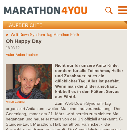
LAUFBERICHTE
Welt Down-Syndrom Tag Marathon Fürth
Oh Happy Day
18.03.12
Autor:
Anton Lautner
Nicht nur für unsere Anita Kinle,
sondern für alle Teilnehmer, Helfer
und Zuschauer ist es ein
glücklicher Tag. Alles ist perfekt.
Wenn man die Bilder anschaut,
kribbelt es in den Füßen. Servus
aus Färdd.
Anton Lautner
Zum Welt-Down-Syndrom-Tag
organisiert Anita zum zweiten Mal eine Laufveranstaltung. Der
Gedenktag, immer am 21. März, wird bereits zum siebten Mal
begangen und heuer erstmals von der UN offiziell anerkannt. 6-
Stunden-Lauf, Marathon, Halbmarathon, FanTicket - die
Auswahl zu partizipieren ist groß. Die Anmeldelisten zeigen ein