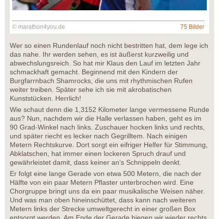
© marathon4you.de
75 Bilder
Wer so einen Rundenlauf noch nicht bestritten hat, dem lege ich
das nahe. Ihr werden sehen, es ist äußerst kurzweilig und
abwechslungsreich. So hat mir Klaus den Lauf im letzten Jahr
schmackhaft gemacht. Beginnend mit den Kindern der
Burgfarrnbach Shamrocks, die uns mit rhythmischen Rufen
weiter treiben. Später sehe ich sie mit akrobatischen
Kunststücken. Herrlich!
Wie schaut denn die 1,3152 Kilometer lange vermessene Runde
aus? Nun, nachdem wir die Halle verlassen haben, geht es im
90 Grad-Winkel nach links. Zuschauer hocken links und rechts,
und später riecht es lecker nach Gegrilltem. Nach einigen
Metern Rechtskurve. Dort sorgt ein eifriger Helfer für Stimmung,
Abklatschen, hat immer einen lockeren Spruch drauf und
gewährleistet damit, dass keiner an‘s Schnippeln denkt.
Er folgt eine lange Gerade von etwa 500 Metern, die nach der
Hälfte von ein paar Metern Pflaster unterbrochen wird. Eine
Chorgruppe bringt uns da ein paar musikalische Weisen näher.
Und was man oben hineinschüttet, dass kann nach weiteren
Metern links der Strecke umweltgerecht in einer großen Box
entsorgt werden. Am Ende der Gerade biegen wir wieder rechts