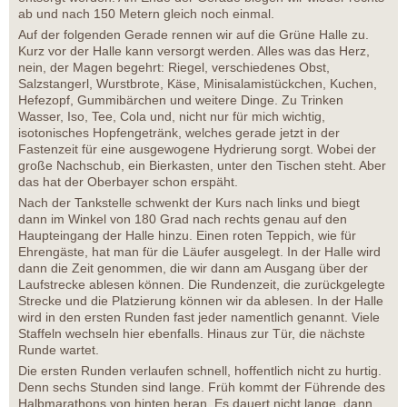
ab und nach 150 Metern gleich noch einmal.
Auf der folgenden Gerade rennen wir auf die Grüne Halle zu.
Kurz vor der Halle kann versorgt werden. Alles was das Herz,
nein, der Magen begehrt: Riegel, verschiedenes Obst,
Salzstangerl, Wurstbrote, Käse, Minisalamistückchen, Kuchen,
Hefezopf, Gummibärchen und weitere Dinge. Zu Trinken
Wasser, Iso, Tee, Cola und, nicht nur für mich wichtig,
isotonisches Hopfengetränk, welches gerade jetzt in der
Fastenzeit für eine ausgewogene Hydrierung sorgt. Wobei der
große Nachschub, ein Bierkasten, unter den Tischen steht. Aber
das hat der Oberbayer schon erspäht.
Nach der Tankstelle schwenkt der Kurs nach links und biegt
dann im Winkel von 180 Grad nach rechts genau auf den
Haupteingang der Halle hinzu. Einen roten Teppich, wie für
Ehrengäste, hat man für die Läufer ausgelegt. In der Halle wird
dann die Zeit genommen, die wir dann am Ausgang über der
Laufstrecke ablesen können. Die Rundenzeit, die zurückgelegte
Strecke und die Platzierung können wir da ablesen. In der Halle
wird in den ersten Runden fast jeder namentlich genannt. Viele
Staffeln wechseln hier ebenfalls. Hinaus zur Tür, die nächste
Runde wartet.
Die ersten Runden verlaufen schnell, hoffentlich nicht zu hurtig.
Denn sechs Stunden sind lange. Früh kommt der Führende des
Halbmarathons von hinten heran. Es dauert nicht lange, dann