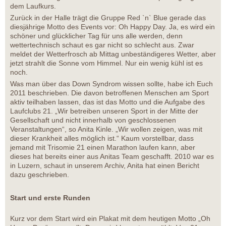
dem Laufkurs.
Zurück in der Halle trägt die Gruppe Red `n` Blue gerade das
diesjährige Motto des Events vor: Oh Happy Day. Ja, es wird ein
schöner und glücklicher Tag für uns alle werden, denn
wettertechnisch schaut es gar nicht so schlecht aus. Zwar
meldet der Wetterfrosch ab Mittag unbeständigeres Wetter, aber
jetzt strahlt die Sonne vom Himmel. Nur ein wenig kühl ist es
noch.
Was man über das Down Syndrom wissen sollte, habe ich Euch
2011 beschrieben. Die davon betroffenen Menschen am Sport
aktiv teilhaben lassen, das ist das Motto und die Aufgabe des
Laufclubs 21. „Wir betreiben unseren Sport in der Mitte der
Gesellschaft und nicht innerhalb von geschlossenen
Veranstaltungen“, so Anita Kinle. „Wir wollen zeigen, was mit
dieser Krankheit alles möglich ist.“ Kaum vorstellbar, dass
jemand mit Trisomie 21 einen Marathon laufen kann, aber
dieses hat bereits einer aus Anitas Team geschafft. 2010 war es
in Luzern, schaut in unserem Archiv, Anita hat einen Bericht
dazu geschrieben.
Start und erste Runden
Kurz vor dem Start wird ein Plakat mit dem heutigen Motto „Oh